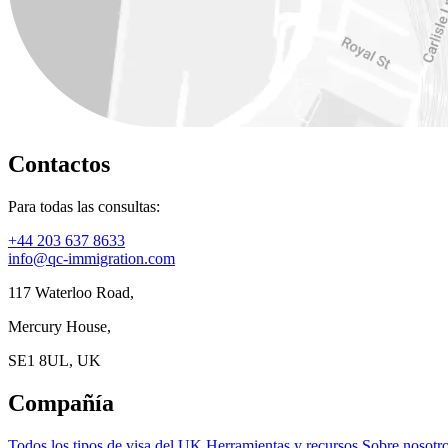
Contactos
Para todas las consultas:
+44 203 637 8633
info@qc-immigration.com
117 Waterloo Road,
Mercury House,
SE1 8UL, UK
Compañía
Todos los tipos de visa del UK
Herramientas y recursos
Sobre nosotr