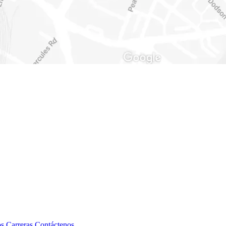
os
Carreras
Contáctenos