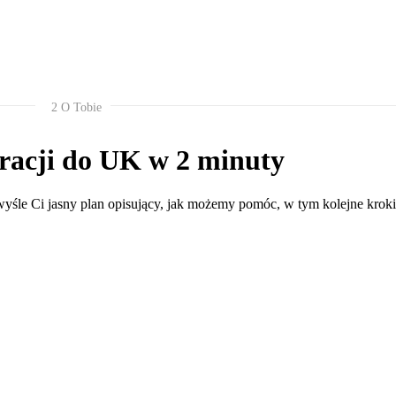
2
O Tobie
gracji do UK w 2 minuty
 wyśle Ci jasny plan opisujący, jak możemy pomóc, w tym kolejne krok