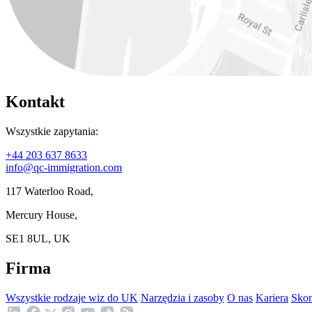
Kontakt
Wszystkie zapytania:
+44 203 637 8633
info@qc-immigration.com
117 Waterloo Road,
Mercury House,
SE1 8UL, UK
Firma
Wszystkie rodzaje wiz do UK
Narzędzia i zasoby
O nas
Kariera
Skon