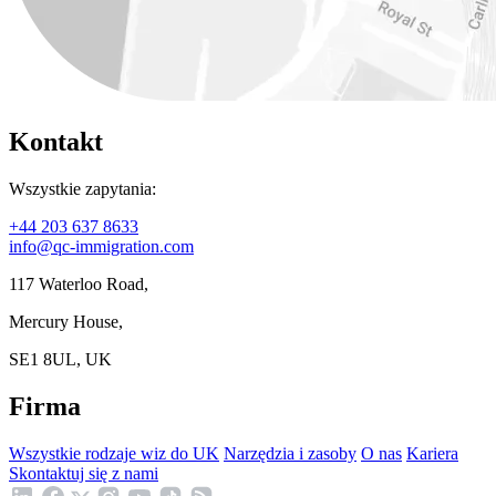
Kontakt
Wszystkie zapytania:
+44 203 637 8633
info@qc-immigration.com
117 Waterloo Road,
Mercury House,
SE1 8UL, UK
Firma
Wszystkie rodzaje wiz do UK
Narzędzia i zasoby
O nas
Kariera
Skontaktuj się z nami