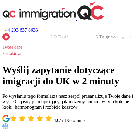
+44 203 637 8633
2
O Tobie
3
Twoje wymagania
Twoje dane
kontaktowe
Wyślij zapytanie dotyczące
imigracji do UK w 2 minuty
Po wysłaniu tego formularza nasz zespół przeanalizuje Twoje dane i
wyśle Ci jasny plan opisujący, jak możemy pomóc, w tym kolejne
kroki, harmonogram i rozbicie kosztów.
4.9/5
196
opinie