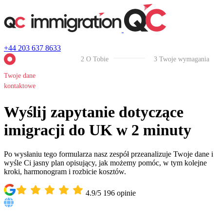
+44 203 637 8633
2
O Tobie
3
Twoje wymagania
Twoje dane
kontaktowe
Wyślij zapytanie dotyczące
imigracji do UK w 2 minuty
Po wysłaniu tego formularza nasz zespół przeanalizuje Twoje dane i
wyśle Ci jasny plan opisujący, jak możemy pomóc, w tym kolejne
kroki, harmonogram i rozbicie kosztów.
4.9/5
196
opinie