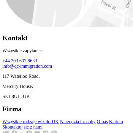
Kontakt
Wszystkie zapytania:
+44 203 637 8633
info@qc-immigration.com
117 Waterloo Road,
Mercury House,
SE1 8UL, UK
Firma
Wszystkie rodzaje wiz do UK
Narzędzia i zasoby
O nas
Kariera
Skontaktuj się z nami