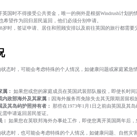
英国时不得接受公共资金，唯一的例外是根据Windrush计划的
也希望作为回归居民返回，他们必须分别申请。
18岁时，签证申请、居住和照顾安排以及前往英国的旅行都需要
况
LR)状态时，可能会考虑特殊的个人情况，如健康问题或家庭紧急
家属：
如果您或您的家庭成员在英国武装部队服役，即使长时间离
或内政部海外及其家属：
因海外服务而免除失去其无限期居留权
英国及其岛屿护照持有者：
那些在1973年1月1日之前由英国及
无需申请返回居民签证。
员：
如果您在英联邦海外办事处工作，即使您离开英国两年后，
R)状态时，也可能会考虑特殊的个人情况，如健康问题、自然灾害、C