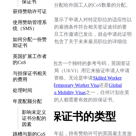
保证书
被允许分配给外国工人的CoS数量的分配。
获得赞助许可证
证明书显示了申请人对特定职位的适应性以
使用赞助管理系
及拟议的雇佣条件符合相关签证途径的要
统（SMS）
求。一旦工作邀请已发出，就会申请此证明
如何分配一份赞
书，并包含了关于未来雇员职位的详细信
助证书
息。
英国扩展工作者
的CoS
本CoS包含一个独特的参考号码，英国签证
及移民局（UKVI）用它来验证申请人申请
与担保证书相关
签证的资格。无论是申请
Skilled Worker
的费用
Visa
、
Temporary Worker Visa
还是
Global
处理时间
Business Mobility Visas
之一，任何计划在英
国工作的人都需要有效的担保证书。
年度配额分配
影响未定义
担保证书的类型
证书分配的
因素
自2020年起，持有赞助许可的英国雇主发放
跳槽与新的CoS