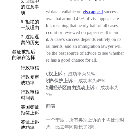
5. 面试中
的注意事
The latest data available on
visa appeal
success
项
rates shows that around 45% of visa appeals are
6. 拒绝的
successful, meaning that nearly half of all cases
一般理由
heard in court or reviewed on paper result in an
7. 逾期逗
approval. A case's success depends entirely on its
留的历史
individual merits, and an immigration lawyer will
签证被拒后
usually be the best source of advice to see whether
的潜在选择
your case has a good chance for all.
行政审核
人权上诉：
成功率为51%
行政复审
庇护/保护上诉：
成功率为45%
成功率
欧洲经济区自由流动上诉：
成功率为
行政审核
37%
时间表
上诉时间表
英国签证
拒签上诉
在最近一个季度，所有类别上诉的平均处理时
签证上诉
间为43周，比去年同期长了2周。
成功率