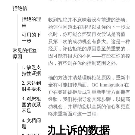
挫折。
拒绝信
拒绝的理
然而，收到拒绝并不意味着没有前进的选项。
由
当你开始评估问题出在哪里以及你的下一步应
该是什么时，你可能会怀疑再次尝试是否值
可用的下
一步
得，以及第二次的成功机会有多大。这是一种
常见的经历，评估拒绝的原因是至关重要的，
常见的拒签
这些原因可能有很大的不同——有些在你的控
原因
制范围内，有些则在你的控制范围之外。
1. 缺乏支
持性证据
采取正确的方法并清楚理解拒签原因，重新申
2. 未达到
请时完全有可能扭转局面。QC Immigration 在
财务要求
帮助客户在签证被拒后成功重新申请方面拥有
3. 对您祖
丰富的经验，我们将指导您实际步骤，以提高
国的联系
您的成功机会，并帮助您以全新的信心和更直
不足
接的策略来重新面对这一过程。
4. 文档问
题
成功上诉的数据