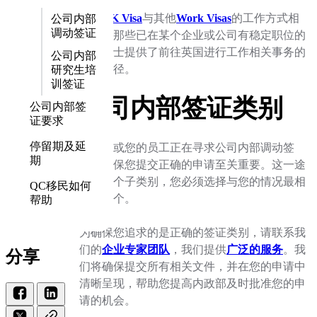
这个
UK Visa
与其他
Work Visas
的工作方式相
公司内部
调动签证
似，为那些已在某个企业或公司有稳定职位的
专业人士提供了前往英国进行工作相关事务的
公司内部
明确途径。
研究生培
训签证
公司内部签证类别
公司内部签
证要求
停留期及延
如果您或您的员工正在寻求公司内部调动签
期
证，确保您提交正确的申请至关重要。这一途
径有多个子类别，您必须选择与您的情况最相
QC移民如何
关的一个。
帮助
为确保您追求的是正确的签证类别，请联系我
们的
企业专家团队
，我们提供
广泛的服务
。我
分享
们将确保提交所有相关文件，并在您的申请中
清晰呈现，帮助您提高内政部及时批准您的申
请的机会。