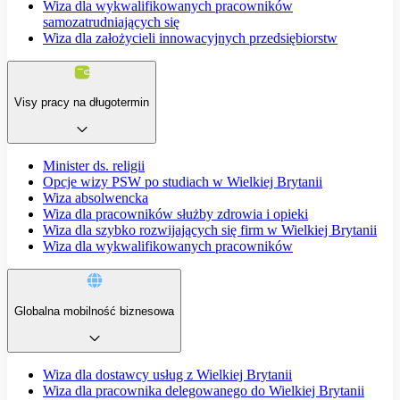
Wiza dla wykwalifikowanych pracowników
samozatrudniających się
Wiza dla założycieli innowacyjnych przedsiębiorstw
Visy pracy na długotermin
Minister ds. religii
Opcje wizy PSW po studiach w Wielkiej Brytanii
Wiza absolwencka
Wiza dla pracowników służby zdrowia i opieki
Wiza dla szybko rozwijających się firm w Wielkiej Brytanii
Wiza dla wykwalifikowanych pracowników
Globalna mobilność biznesowa
Wiza dla dostawcy usług z Wielkiej Brytanii
Wiza dla pracownika delegowanego do Wielkiej Brytanii