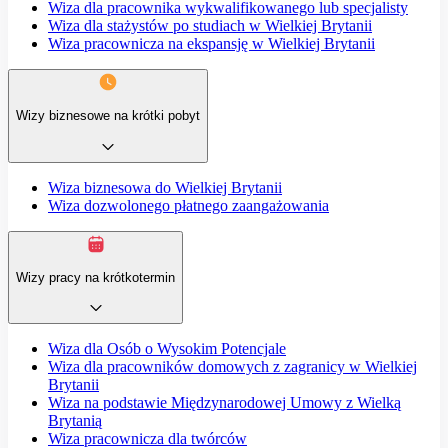
Wiza dla pracownika wykwalifikowanego lub specjalisty
Wiza dla stażystów po studiach w Wielkiej Brytanii
Wiza pracownicza na ekspansję w Wielkiej Brytanii
Wizy biznesowe na krótki pobyt
Wiza biznesowa do Wielkiej Brytanii
Wiza dozwolonego płatnego zaangażowania
Wizy pracy na krótkotermin
Wiza dla Osób o Wysokim Potencjale
Wiza dla pracowników domowych z zagranicy w Wielkiej
Brytanii
Wiza na podstawie Międzynarodowej Umowy z Wielką
Brytanią
Wiza pracownicza dla twórców