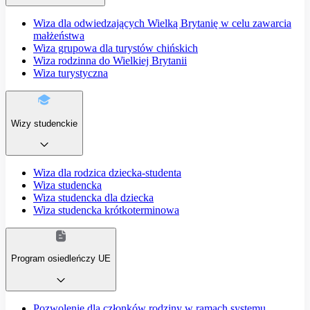
Wiza dla odwiedzających Wielką Brytanię w celu zawarcia
małżeństwa
Wiza grupowa dla turystów chińskich
Wiza rodzinna do Wielkiej Brytanii
Wiza turystyczna
Wizy studenckie
Wiza dla rodzica dziecka-studenta
Wiza studencka
Wiza studencka dla dziecka
Wiza studencka krótkoterminowa
Program osiedleńczy UE
Pozwolenie dla członków rodziny w ramach systemu