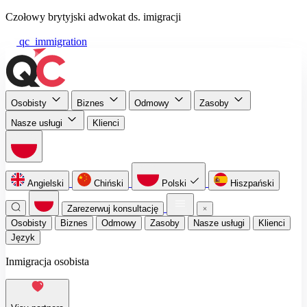
Czołowy brytyjski adwokat ds. imigracji
qc_immigration
Osobisty
Biznes
Odmowy
Zasoby
Nasze usługi
Klienci
Angielski
Chiński
Polski
Hiszpański
Zarezerwuj konsultację
Osobisty
Biznes
Odmowy
Zasoby
Nasze usługi
Klienci
Język
Inmigracja osobista