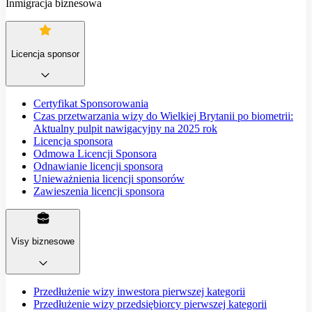
Inmigracja biznesowa
Licencja sponsor
Certyfikat Sponsorowania
Czas przetwarzania wizy do Wielkiej Brytanii po biometrii:
Aktualny pulpit nawigacyjny na 2025 rok
Licencja sponsora
Odmowa Licencji Sponsora
Odnawianie licencji sponsora
Unieważnienia licencji sponsorów
Zawieszenia licencji sponsora
Visy biznesowe
Przedłużenie wizy inwestora pierwszej kategorii
Przedłużenie wizy przedsiębiorcy pierwszej kategorii