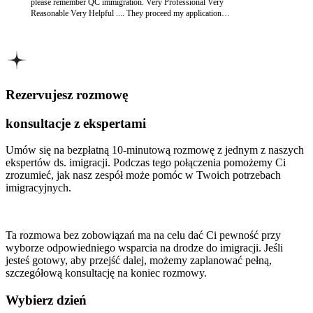
please remember QC immigration. Very Professional Very
Reasonable Very Helpful .... They proceed my application
for DLR EXTENTION IN 2014 AND GOT EXTENTION
WITHOUT ANY OBJECTION. TODAY I GOT ILR
BECAUSE OF QC IMMIGRATION.. THANKS....ALOT
Rezervujesz rozmowę
konsultacje z ekspertami
Umów się na bezpłatną 10-minutową rozmowę z jednym z naszych
ekspertów ds. imigracji. Podczas tego połączenia pomożemy Ci
zrozumieć, jak nasz zespół może pomóc w Twoich potrzebach
imigracyjnych.
Ta rozmowa bez zobowiązań ma na celu dać Ci pewność przy
wyborze odpowiedniego wsparcia na drodze do imigracji. Jeśli
jesteś gotowy, aby przejść dalej, możemy zaplanować pełną,
szczegółową konsultację na koniec rozmowy.
Wybierz dzień