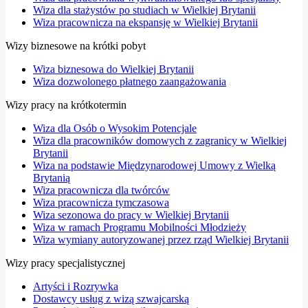
Wiza dla stażystów po studiach w Wielkiej Brytanii
Wiza pracownicza na ekspansję w Wielkiej Brytanii
Wizy biznesowe na krótki pobyt
Wiza biznesowa do Wielkiej Brytanii
Wiza dozwolonego płatnego zaangażowania
Wizy pracy na krótkotermin
Wiza dla Osób o Wysokim Potencjale
Wiza dla pracowników domowych z zagranicy w Wielkiej
Brytanii
Wiza na podstawie Międzynarodowej Umowy z Wielką
Brytanią
Wiza pracownicza dla twórców
Wiza pracownicza tymczasowa
Wiza sezonowa do pracy w Wielkiej Brytanii
Wiza w ramach Programu Mobilności Młodzieży
Wiza wymiany autoryzowanej przez rząd Wielkiej Brytanii
Wizy pracy specjalistycznej
Artyści i Rozrywka
Dostawcy usług z wizą szwajcarską