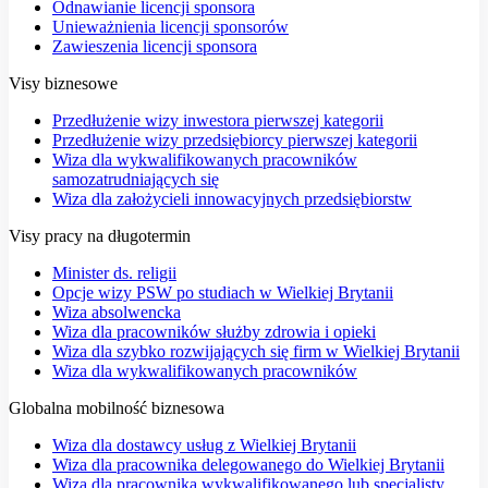
Odnawianie licencji sponsora
Unieważnienia licencji sponsorów
Zawieszenia licencji sponsora
Visy biznesowe
Przedłużenie wizy inwestora pierwszej kategorii
Przedłużenie wizy przedsiębiorcy pierwszej kategorii
Wiza dla wykwalifikowanych pracowników
samozatrudniających się
Wiza dla założycieli innowacyjnych przedsiębiorstw
Visy pracy na długotermin
Minister ds. religii
Opcje wizy PSW po studiach w Wielkiej Brytanii
Wiza absolwencka
Wiza dla pracowników służby zdrowia i opieki
Wiza dla szybko rozwijających się firm w Wielkiej Brytanii
Wiza dla wykwalifikowanych pracowników
Globalna mobilność biznesowa
Wiza dla dostawcy usług z Wielkiej Brytanii
Wiza dla pracownika delegowanego do Wielkiej Brytanii
Wiza dla pracownika wykwalifikowanego lub specjalisty