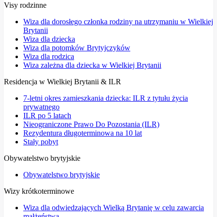
Visy rodzinne
Wiza dla dorosłego członka rodziny na utrzymaniu w Wielkiej
Brytanii
Wiza dla dziecka
Wiza dla potomków Brytyjczyków
Wiza dla rodzica
Wiza zależna dla dziecka w Wielkiej Brytanii
Residencja w Wielkiej Brytanii & ILR
7-letni okres zamieszkania dziecka: ILR z tytułu życia
prywatnego
ILR po 5 latach
Nieograniczone Prawo Do Pozostania (ILR)
Rezydentura długoterminowa na 10 lat
Stały pobyt
Obywatelstwo brytyjskie
Obywatelstwo brytyjskie
Wizy krótkoterminowe
Wiza dla odwiedzających Wielką Brytanię w celu zawarcia
małżeństwa