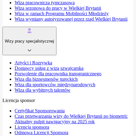
Wiza pracownicza tymczasowa
Wiza sezonowa do pracy w Wielkiej Brytanii
Wiza w ramach Programu Mobilności Młodzieży
Wiza wymiany autoryzowanej przez rząd Wielkiej Brytanii
Wizy pracy specjalistycznej
Artyści i Rozrywka
Dostawcy usług z wizą szwajcarską
Pozwolenie dla pracownika transgranicznego
Wiza dla biznesmenów tureckich
Wiza dla sportowców międzynarodowych
Wiza dla wybitnych talentów
Licencja sponsor
Certyfikat Sponsorowania
Czas przetwarzania wizy do Wielkiej Brytanii po biometrii:
Aktualny pulpit nawigacyjny na 2025 rok
Licencja sponsora
Odmowa Licencji Sponsora