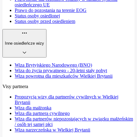
osiedleńczego UE
Prawo do pozostania na terenie EOG
Status osoby osiedlonej
Status osoby przed osiedleniem
Inne osiedleńcze wizy
Wiza Brytyjskiego Narodowego (BNO)
Wiza do życia prywatnego - 20-letni stały pobyt
Wiza powrotna dla mieszkańców Wielkiej Brytanii
Visy partnera
Propozycja wizy dla partnerów cywilnych w Wielkiej
Brytanii
Wiza dla małżonka
Wiza dla partnera cywilnego
Wiza dla partnerów niepozostających w związku małżeńskim
/ osób tej samej płci
Wiza narzeczeńska w Wielkiej Brytanii