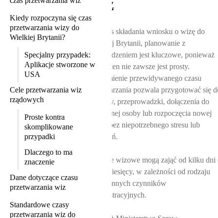
wiz
czas przetwarzania wiz
Kiedy rozpoczyna się czas
przetwarzania wizy do
Podczas składania wniosku o wizę do
Wielkiej Brytanii?
Wielkiej Brytanii, planowanie z
Specjalny przypadek:
wyprzedzeniem jest kluczowe, ponieważ
Aplikacje stworzone w
proces ten nie zawsze jest prosty.
USA
Zrozumienie przewidywanego czasu
Cele przetwarzania wiz
przetwarzania pozwala przygotować się d
rządowych
podróży, przeprowadzki, dołączenia do
ukochanej osoby lub rozpoczęcia nowej
Proste kontra
pracy, bez niepotrzebnego stresu lub
skomplikowane
przypadki
zakłóceń.
Dlaczego to ma
Decyzje wizowe mogą zająć od kilku dni
znaczenie
kilku miesięcy, w zależności od rodzaju
Dane dotyczące czasu
wizy i innych czynników
przetwarzania wiz
administracyjnych.
Standardowe czasy
przetwarzania wiz do