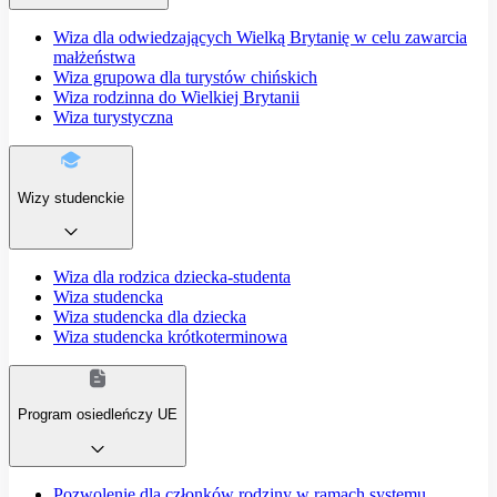
Wiza dla odwiedzających Wielką Brytanię w celu zawarcia
małżeństwa
Wiza grupowa dla turystów chińskich
Wiza rodzinna do Wielkiej Brytanii
Wiza turystyczna
Wizy studenckie
Wiza dla rodzica dziecka-studenta
Wiza studencka
Wiza studencka dla dziecka
Wiza studencka krótkoterminowa
Program osiedleńczy UE
Pozwolenie dla członków rodziny w ramach systemu