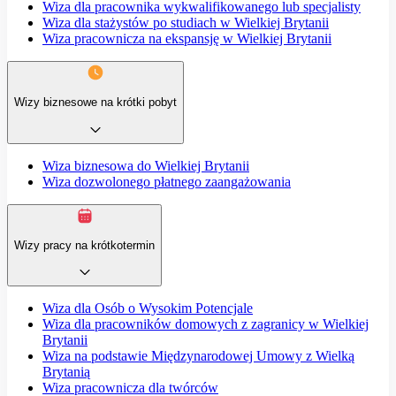
Wiza dla pracownika wykwalifikowanego lub specjalisty
Wiza dla stażystów po studiach w Wielkiej Brytanii
Wiza pracownicza na ekspansję w Wielkiej Brytanii
Wizy biznesowe na krótki pobyt
Wiza biznesowa do Wielkiej Brytanii
Wiza dozwolonego płatnego zaangażowania
Wizy pracy na krótkotermin
Wiza dla Osób o Wysokim Potencjale
Wiza dla pracowników domowych z zagranicy w Wielkiej
Brytanii
Wiza na podstawie Międzynarodowej Umowy z Wielką
Brytanią
Wiza pracownicza dla twórców