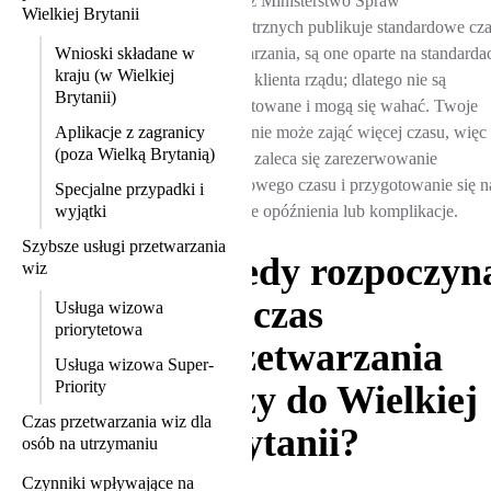
Chociaż Ministerstwo Spraw
Wielkiej Brytanii
Wewnętrznych publikuje standardowe cz
Wnioski składane w
przetwarzania, są one oparte na standarda
kraju (w Wielkiej
obsługi klienta rządu; dlatego nie są
Brytanii)
gwarantowane i mogą się wahać. Twoje
Aplikacje z zagranicy
zgłoszenie może zająć więcej czasu, więc
(poza Wielką Brytanią)
zawsze zaleca się zarezerwowanie
dodatkowego czasu i przygotowanie się n
Specjalne przypadki i
wyjątki
możliwe opóźnienia lub komplikacje.
Szybsze usługi przetwarzania
Kiedy rozpoczyn
wiz
się czas
Usługa wizowa
priorytetowa
przetwarzania
Usługa wizowa Super-
Priority
wizy do Wielkiej
Czas przetwarzania wiz dla
Brytanii?
osób na utrzymaniu
Czynniki wpływające na