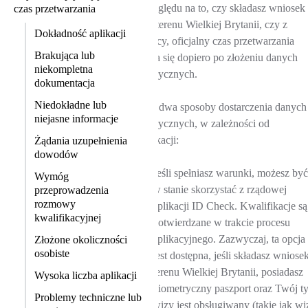
Bez względu na to, czy składasz wniosek
czas przetwarzania
wizę z terenu Wielkiej Brytanii, czy z
Dokładność aplikacji
zagranicy, oficjalny czas przetwarzania
Brakująca lub
zaczyna się dopiero po złożeniu danych
niekompletna
biometrycznych.
dokumentacja
Niedokładne lub
Istnieją dwa sposoby dostarczenia danych
niejasne informacje
biometrycznych, w zależności od
kwalifikacji:
Żądania uzupełnienia
dowodów
Jeśli spełniasz warunki, możesz być
Wymóg
w stanie skorzystać z rządowej
przeprowadzenia
rozmowy
aplikacji ID Check. Kwalifikacje są
kwalifikacyjnej
potwierdzane w trakcie procesu
aplikacyjnego. Zazwyczaj, ta opcja
Złożone okoliczności
osobiste
jest dostępna, jeśli składasz wniose
terenu Wielkiej Brytanii, posiadasz
Wysoka liczba aplikacji
biometryczny paszport oraz Twój t
Problemy techniczne lub
wizy jest obsługiwany (takie jak wi