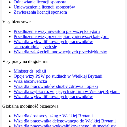
Odnawianie licencji sponsora
Unieważnienia licencji sponsorów
Zawieszenia licencji sponsora
Visy biznesowe
Przedłużenie wizy inwestora pierwszej kategorii
Przedłużenie wizy przedsiębiorcy pierwszej kategorii
Wiza dla wykwalifikowanych pracowników
samozatrudniających się
Wiza dla założycieli innowacyjnych przedsiębiorstw
Visy pracy na długotermin
Minister ds. religii
Opcje wizy PSW po studiach w Wielkiej Brytanii
Wiza absolwencka
Wiza dla pracowników służby zdrowia i opieki
Wiza dla szybko rozwijających się firm w Wielkiej Brytanii
Wiza dla wykwalifikowanych pracowników
Globalna mobilność biznesowa
Wiza dla dostawcy usług z Wielkiej Brytanii
Wiza dla pracownika delegowanego do Wielkiej Brytanii
Wiza dla pracownika wykwalifikowanego lub specjalisty