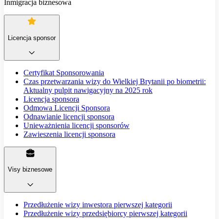
Inmigracja biznesowa
Licencja sponsor
Certyfikat Sponsorowania
Czas przetwarzania wizy do Wielkiej Brytanii po biometrii:
Aktualny pulpit nawigacyjny na 2025 rok
Licencja sponsora
Odmowa Licencji Sponsora
Odnawianie licencji sponsora
Unieważnienia licencji sponsorów
Zawieszenia licencji sponsora
Visy biznesowe
Przedłużenie wizy inwestora pierwszej kategorii
Przedłużenie wizy przedsiębiorcy pierwszej kategorii