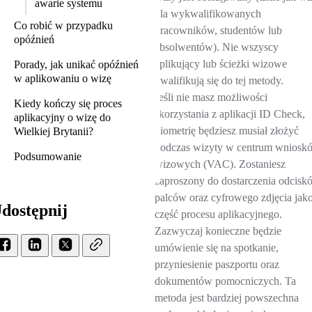
awarie systemu
dla wykwalifikowanych
Co robić w przypadku
pracowników, studentów lub
opóźnień
absolwentów). Nie wszyscy
aplikujący lub ścieżki wizowe
Porady, jak unikać opóźnień
w aplikowaniu o wizę
kwalifikują się do tej metody.
Jeśli nie masz możliwości
Kiedy kończy się proces
skorzystania z aplikacji ID Check,
aplikacyjny o wizę do
biometrię będziesz musiał złożyć
Wielkiej Brytanii?
podczas wizyty w centrum wniosk
Podsumowanie
wizowych (VAC). Zostaniesz
zaproszony do dostarczenia odcisk
palców oraz cyfrowego zdjęcia jak
dostępnij
część procesu aplikacyjnego.
Zazwyczaj konieczne będzie
umówienie się na spotkanie,
przyniesienie paszportu oraz
dokumentów pomocniczych. Ta
metoda jest bardziej powszechna