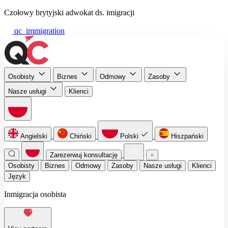
Czołowy brytyjski adwokat ds. imigracji
qc_immigration
Osobisty
Biznes
Odmowy
Zasoby
Nasze usługi
Klienci
Angielski
Chiński
Polski
Hiszpański
Zarezerwuj konsultację
Osobisty
Biznes
Odmowy
Zasoby
Nasze usługi
Klienci
Język
Inmigracja osobista