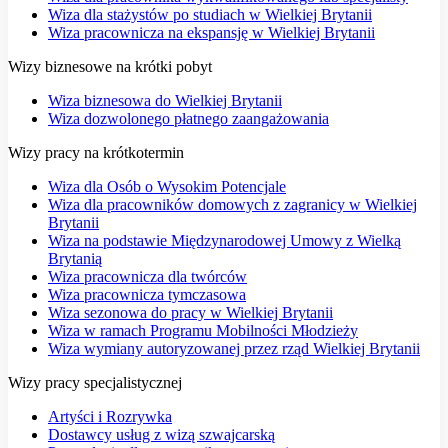
Wiza dla stażystów po studiach w Wielkiej Brytanii
Wiza pracownicza na ekspansję w Wielkiej Brytanii
Wizy biznesowe na krótki pobyt
Wiza biznesowa do Wielkiej Brytanii
Wiza dozwolonego płatnego zaangażowania
Wizy pracy na krótkotermin
Wiza dla Osób o Wysokim Potencjale
Wiza dla pracowników domowych z zagranicy w Wielkiej
Brytanii
Wiza na podstawie Międzynarodowej Umowy z Wielką
Brytanią
Wiza pracownicza dla twórców
Wiza pracownicza tymczasowa
Wiza sezonowa do pracy w Wielkiej Brytanii
Wiza w ramach Programu Mobilności Młodzieży
Wiza wymiany autoryzowanej przez rząd Wielkiej Brytanii
Wizy pracy specjalistycznej
Artyści i Rozrywka
Dostawcy usług z wizą szwajcarską