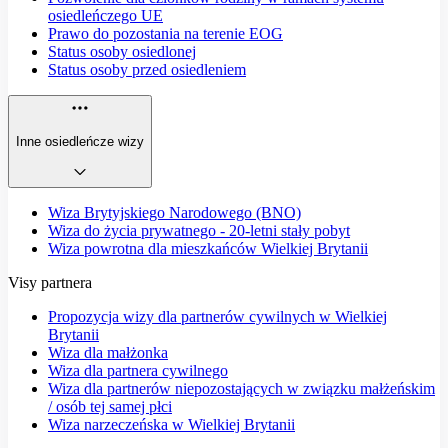
osiedleńczego UE
Prawo do pozostania na terenie EOG
Status osoby osiedlonej
Status osoby przed osiedleniem
Inne osiedleńcze wizy
Wiza Brytyjskiego Narodowego (BNO)
Wiza do życia prywatnego - 20-letni stały pobyt
Wiza powrotna dla mieszkańców Wielkiej Brytanii
Visy partnera
Propozycja wizy dla partnerów cywilnych w Wielkiej
Brytanii
Wiza dla małżonka
Wiza dla partnera cywilnego
Wiza dla partnerów niepozostających w związku małżeńskim
/ osób tej samej płci
Wiza narzeczeńska w Wielkiej Brytanii