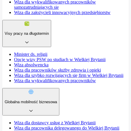
Wiza dla wykwalifikowanych pracowników
samozatrudniających się
Wiza dla założycieli innowacyjnych przedsiębiorstw
Visy pracy na długotermin
Minister ds. religii
Opcje wizy PSW po studiach w Wielkiej Brytanii
Wiza absolwencka
Wiza dla pracowników służby zdrowia i opieki
Wiza dla szybko rozwijających się firm w Wielkiej Brytanii
Wiza dla wykwalifikowanych pracowników
Globalna mobilność biznesowa
Wiza dla dostawcy usług z Wielkiej Brytanii
Wiza dla pracownika delegowanego do Wielkiej Brytanii