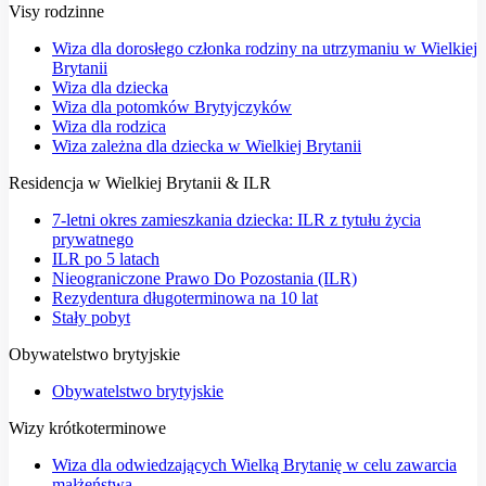
Visy rodzinne
Wiza dla dorosłego członka rodziny na utrzymaniu w Wielkiej
Brytanii
Wiza dla dziecka
Wiza dla potomków Brytyjczyków
Wiza dla rodzica
Wiza zależna dla dziecka w Wielkiej Brytanii
Residencja w Wielkiej Brytanii & ILR
7-letni okres zamieszkania dziecka: ILR z tytułu życia
prywatnego
ILR po 5 latach
Nieograniczone Prawo Do Pozostania (ILR)
Rezydentura długoterminowa na 10 lat
Stały pobyt
Obywatelstwo brytyjskie
Obywatelstwo brytyjskie
Wizy krótkoterminowe
Wiza dla odwiedzających Wielką Brytanię w celu zawarcia
małżeństwa