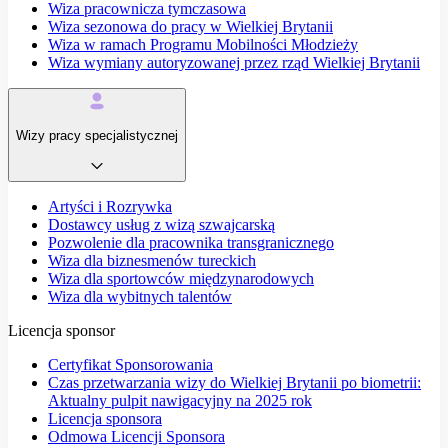
Wiza pracownicza tymczasowa
Wiza sezonowa do pracy w Wielkiej Brytanii
Wiza w ramach Programu Mobilności Młodzieży
Wiza wymiany autoryzowanej przez rząd Wielkiej Brytanii
Wizy pracy specjalistycznej
Artyści i Rozrywka
Dostawcy usług z wizą szwajcarską
Pozwolenie dla pracownika transgranicznego
Wiza dla biznesmenów tureckich
Wiza dla sportowców międzynarodowych
Wiza dla wybitnych talentów
Licencja sponsor
Certyfikat Sponsorowania
Czas przetwarzania wizy do Wielkiej Brytanii po biometrii:
Aktualny pulpit nawigacyjny na 2025 rok
Licencja sponsora
Odmowa Licencji Sponsora