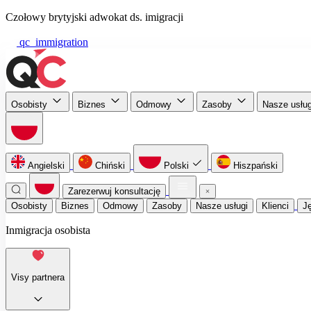
Czołowy brytyjski adwokat ds. imigracji
qc_immigration
Osobisty
Biznes
Odmowy
Zasoby
Nasze usłu
Angielski
Chiński
Polski
Hiszpański
Zarezerwuj konsultację
Osobisty
Biznes
Odmowy
Zasoby
Nasze usługi
Klienci
J
Inmigracja osobista
Visy partnera