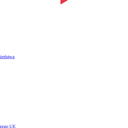
łżeństwa
czego UE