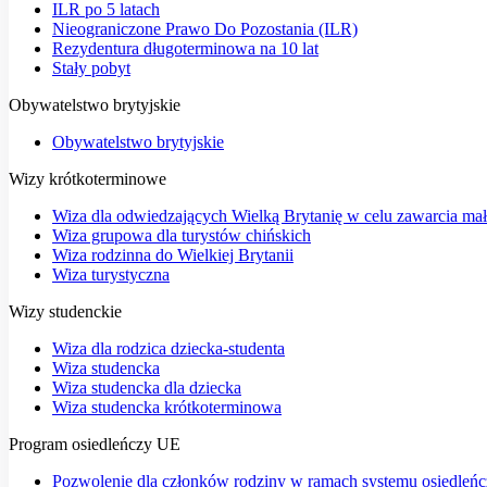
ILR po 5 latach
Nieograniczone Prawo Do Pozostania (ILR)
Rezydentura długoterminowa na 10 lat
Stały pobyt
Obywatelstwo brytyjskie
Obywatelstwo brytyjskie
Wizy krótkoterminowe
Wiza dla odwiedzających Wielką Brytanię w celu zawarcia ma
Wiza grupowa dla turystów chińskich
Wiza rodzinna do Wielkiej Brytanii
Wiza turystyczna
Wizy studenckie
Wiza dla rodzica dziecka-studenta
Wiza studencka
Wiza studencka dla dziecka
Wiza studencka krótkoterminowa
Program osiedleńczy UE
Pozwolenie dla członków rodziny w ramach systemu osiedleń