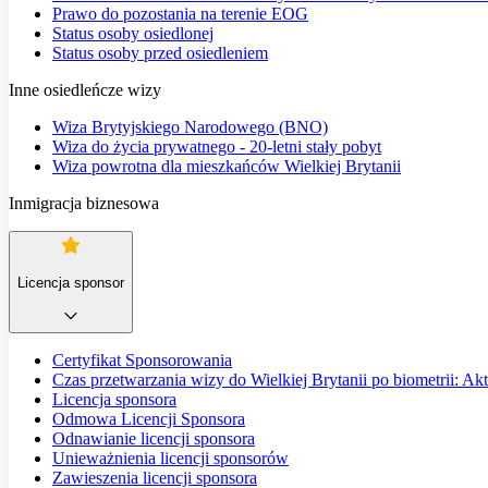
Prawo do pozostania na terenie EOG
Status osoby osiedlonej
Status osoby przed osiedleniem
Inne osiedleńcze wizy
Wiza Brytyjskiego Narodowego (BNO)
Wiza do życia prywatnego - 20-letni stały pobyt
Wiza powrotna dla mieszkańców Wielkiej Brytanii
Inmigracja biznesowa
Licencja sponsor
Certyfikat Sponsorowania
Czas przetwarzania wizy do Wielkiej Brytanii po biometrii: Ak
Licencja sponsora
Odmowa Licencji Sponsora
Odnawianie licencji sponsora
Unieważnienia licencji sponsorów
Zawieszenia licencji sponsora