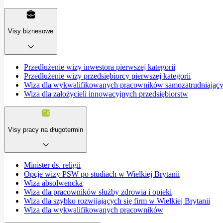
Visy biznesowe
Przedłużenie wizy inwestora pierwszej kategorii
Przedłużenie wizy przedsiębiorcy pierwszej kategorii
Wiza dla wykwalifikowanych pracowników samozatrudniający
Wiza dla założycieli innowacyjnych przedsiębiorstw
Visy pracy na długotermin
Minister ds. religii
Opcje wizy PSW po studiach w Wielkiej Brytanii
Wiza absolwencka
Wiza dla pracowników służby zdrowia i opieki
Wiza dla szybko rozwijających się firm w Wielkiej Brytanii
Wiza dla wykwalifikowanych pracowników