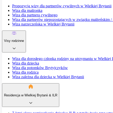
Propozycja wizy dla partnerów cywilnych w Wielkiej Brytanii
Wiza dla małżonka
Wiza dla partnera cywilnego
Wiza dla partnerów niepozostających w związku małżeńskim / o
Wiza narzeczeńska w Wielkiej Brytanii
Visy rodzinne
Wiza dla dorosłego członka rodziny na utrzymaniu w Wielkiej 
Wiza dla dziecka
Wiza dla potomków Brytyjczyków
Wiza dla rodzica
Wiza zależna dla dziecka w Wielkiej Brytanii
Residencja w Wielkiej Brytanii & ILR