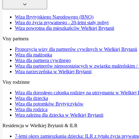
Wiza Brytyjskiego Narodowego (BNO)
Wiza do życia prywatnego - 20-letni stały pobyt
Wiza powrotna dla mieszkańców Wielkiej Brytanii
Visy partnera
Propozycja wizy dla partnerów cywilnych w Wielkiej Brytanii
Wiza dla małżonka
Wiza dla partnera cywilnego
Wiza dla partnerów niepozostających w związku małżeńskim / o
Wiza narzeczeńska w Wielkiej Brytanii
Visy rodzinne
Wiza dla dorosłego członka rodziny na utrzymaniu w Wielkiej 
Wiza dla dziecka
Wiza dla potomków Brytyjczyków
Wiza dla rodzica
Wiza zależna dla dziecka w Wielkiej Brytanii
Residencja w Wielkiej Brytanii & ILR
7-letni okres zamieszkania dziecka: ILR z tytułu życia prywatn