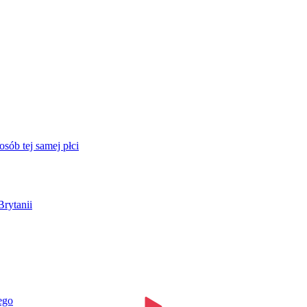
sób tej samej płci
Brytanii
ego