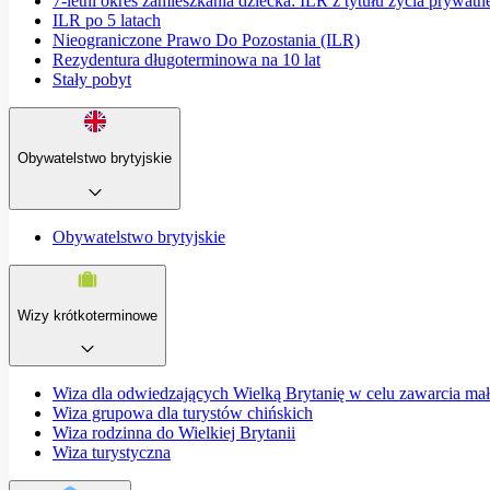
7-letni okres zamieszkania dziecka: ILR z tytułu życia prywatn
ILR po 5 latach
Nieograniczone Prawo Do Pozostania (ILR)
Rezydentura długoterminowa na 10 lat
Stały pobyt
Obywatelstwo brytyjskie
Obywatelstwo brytyjskie
Wizy krótkoterminowe
Wiza dla odwiedzających Wielką Brytanię w celu zawarcia ma
Wiza grupowa dla turystów chińskich
Wiza rodzinna do Wielkiej Brytanii
Wiza turystyczna