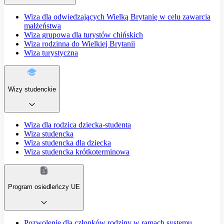
Wiza dla odwiedzających Wielką Brytanię w celu zawarcia
małżeństwa
Wiza grupowa dla turystów chińskich
Wiza rodzinna do Wielkiej Brytanii
Wiza turystyczna
Wizy studenckie
Wiza dla rodzica dziecka-studenta
Wiza studencka
Wiza studencka dla dziecka
Wiza studencka krótkoterminowa
Program osiedleńczy UE
Pozwolenie dla członków rodziny w ramach systemu