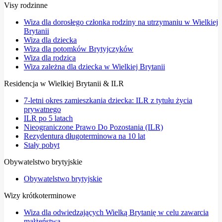
Visy rodzinne
Wiza dla dorosłego członka rodziny na utrzymaniu w Wielkiej
Brytanii
Wiza dla dziecka
Wiza dla potomków Brytyjczyków
Wiza dla rodzica
Wiza zależna dla dziecka w Wielkiej Brytanii
Residencja w Wielkiej Brytanii & ILR
7-letni okres zamieszkania dziecka: ILR z tytułu życia
prywatnego
ILR po 5 latach
Nieograniczone Prawo Do Pozostania (ILR)
Rezydentura długoterminowa na 10 lat
Stały pobyt
Obywatelstwo brytyjskie
Obywatelstwo brytyjskie
Wizy krótkoterminowe
Wiza dla odwiedzających Wielką Brytanię w celu zawarcia
małżeństwa