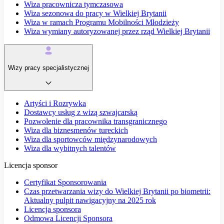
Wiza pracownicza tymczasowa
Wiza sezonowa do pracy w Wielkiej Brytanii
Wiza w ramach Programu Mobilności Młodzieży
Wiza wymiany autoryzowanej przez rząd Wielkiej Brytanii
Wizy pracy specjalistycznej
Artyści i Rozrywka
Dostawcy usług z wizą szwajcarską
Pozwolenie dla pracownika transgranicznego
Wiza dla biznesmenów tureckich
Wiza dla sportowców międzynarodowych
Wiza dla wybitnych talentów
Licencja sponsor
Certyfikat Sponsorowania
Czas przetwarzania wizy do Wielkiej Brytanii po biometrii:
Aktualny pulpit nawigacyjny na 2025 rok
Licencja sponsora
Odmowa Licencji Sponsora