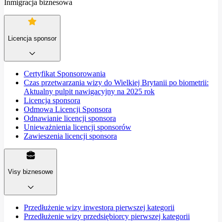
Inmigracja biznesowa
Licencja sponsor
Certyfikat Sponsorowania
Czas przetwarzania wizy do Wielkiej Brytanii po biometrii:
Aktualny pulpit nawigacyjny na 2025 rok
Licencja sponsora
Odmowa Licencji Sponsora
Odnawianie licencji sponsora
Unieważnienia licencji sponsorów
Zawieszenia licencji sponsora
Visy biznesowe
Przedłużenie wizy inwestora pierwszej kategorii
Przedłużenie wizy przedsiębiorcy pierwszej kategorii