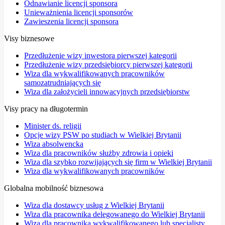
Odnawianie licencji sponsora
Unieważnienia licencji sponsorów
Zawieszenia licencji sponsora
Visy biznesowe
Przedłużenie wizy inwestora pierwszej kategorii
Przedłużenie wizy przedsiębiorcy pierwszej kategorii
Wiza dla wykwalifikowanych pracowników
samozatrudniających się
Wiza dla założycieli innowacyjnych przedsiębiorstw
Visy pracy na długotermin
Minister ds. religii
Opcje wizy PSW po studiach w Wielkiej Brytanii
Wiza absolwencka
Wiza dla pracowników służby zdrowia i opieki
Wiza dla szybko rozwijających się firm w Wielkiej Brytanii
Wiza dla wykwalifikowanych pracowników
Globalna mobilność biznesowa
Wiza dla dostawcy usług z Wielkiej Brytanii
Wiza dla pracownika delegowanego do Wielkiej Brytanii
Wiza dla pracownika wykwalifikowanego lub specjalisty