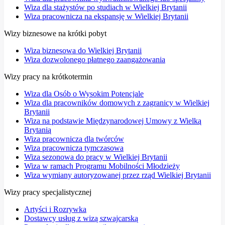
Wiza dla stażystów po studiach w Wielkiej Brytanii
Wiza pracownicza na ekspansję w Wielkiej Brytanii
Wizy biznesowe na krótki pobyt
Wiza biznesowa do Wielkiej Brytanii
Wiza dozwolonego płatnego zaangażowania
Wizy pracy na krótkotermin
Wiza dla Osób o Wysokim Potencjale
Wiza dla pracowników domowych z zagranicy w Wielkiej
Brytanii
Wiza na podstawie Międzynarodowej Umowy z Wielką
Brytanią
Wiza pracownicza dla twórców
Wiza pracownicza tymczasowa
Wiza sezonowa do pracy w Wielkiej Brytanii
Wiza w ramach Programu Mobilności Młodzieży
Wiza wymiany autoryzowanej przez rząd Wielkiej Brytanii
Wizy pracy specjalistycznej
Artyści i Rozrywka
Dostawcy usług z wizą szwajcarską