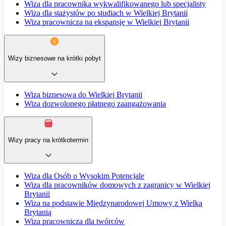
Wiza dla pracownika wykwalifikowanego lub specjalisty
Wiza dla stażystów po studiach w Wielkiej Brytanii
Wiza pracownicza na ekspansję w Wielkiej Brytanii
Wizy biznesowe na krótki pobyt
Wiza biznesowa do Wielkiej Brytanii
Wiza dozwolonego płatnego zaangażowania
Wizy pracy na krótkotermin
Wiza dla Osób o Wysokim Potencjale
Wiza dla pracowników domowych z zagranicy w Wielkiej
Brytanii
Wiza na podstawie Międzynarodowej Umowy z Wielką
Brytanią
Wiza pracownicza dla twórców