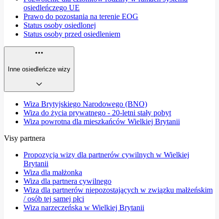
osiedleńczego UE
Prawo do pozostania na terenie EOG
Status osoby osiedlonej
Status osoby przed osiedleniem
Inne osiedleńcze wizy
Wiza Brytyjskiego Narodowego (BNO)
Wiza do życia prywatnego - 20-letni stały pobyt
Wiza powrotna dla mieszkańców Wielkiej Brytanii
Visy partnera
Propozycja wizy dla partnerów cywilnych w Wielkiej
Brytanii
Wiza dla małżonka
Wiza dla partnera cywilnego
Wiza dla partnerów niepozostających w związku małżeńskim
/ osób tej samej płci
Wiza narzeczeńska w Wielkiej Brytanii