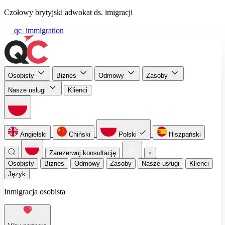
Czołowy brytyjski adwokat ds. imigracji
qc_immigration
Osobisty
Biznes
Odmowy
Zasoby
Nasze usługi
Klienci
Angielski
Chiński
Polski
Hiszpański
Zarezerwuj konsultację
Osobisty
Biznes
Odmowy
Zasoby
Nasze usługi
Klienci
Język
Inmigracja osobista