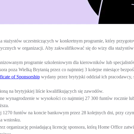
dla stażystów uczestniczących w konkretnym programie, który przygot
stycznych w organizacji. Aby zakwalifikować się do wizy dla stażystó
anizowanym programie szkoleniowym dla kierowników lub specjalistó
ora poza Wielką Brytanią przez co najmniej 3 kolejne miesiące bezpo
ificate of Sponsorship
wydany przez brytyjski oddział ich pracodawcy, 
ną na brytyjskiej liście kwalifikujących się zawodów.
 wynagrodzenie w wysokości co najmniej 27 300 funtów rocznie lub 
ższa.
j 1270 funtów na koncie bankowym przez 28 kolejnych dni, przy czym 
ia wniosku.
ez organizację posiadającą licencję sponsora, którą Home Office za