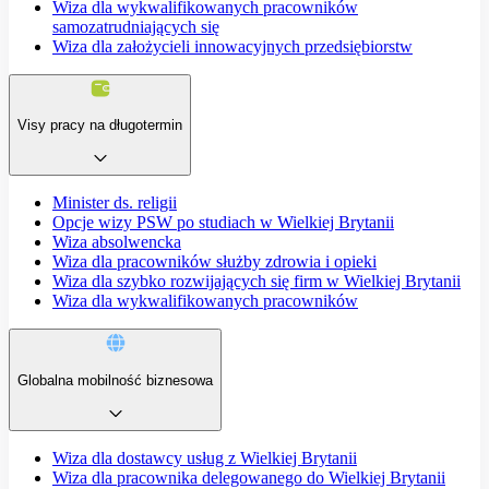
Wiza dla wykwalifikowanych pracowników
samozatrudniających się
Wiza dla założycieli innowacyjnych przedsiębiorstw
Visy pracy na długotermin
Minister ds. religii
Opcje wizy PSW po studiach w Wielkiej Brytanii
Wiza absolwencka
Wiza dla pracowników służby zdrowia i opieki
Wiza dla szybko rozwijających się firm w Wielkiej Brytanii
Wiza dla wykwalifikowanych pracowników
Globalna mobilność biznesowa
Wiza dla dostawcy usług z Wielkiej Brytanii
Wiza dla pracownika delegowanego do Wielkiej Brytanii