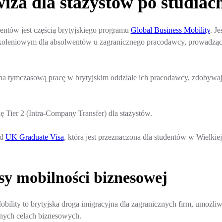
iza dla stażystów po studiac
ntów jest częścią brytyjskiego programu
Global Business Mobility
. J
koleniowym dla absolwentów u zagranicznego pracodawcy, prowadzącym
na tymczasową pracę w brytyjskim oddziale ich pracodawcy, zdobywaj
ę Tier 2 (Intra-Company Transfer) dla stażystów.
od
UK Graduate Visa
, która jest przeznaczona dla studentów w Wielkiej
sy mobilności biznesowej
bility to brytyjska droga imigracyjna dla zagranicznych firm, umoż
tnych celach biznesowych.