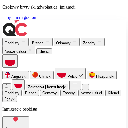
Czołowy brytyjski adwokat ds. imigracji
qc_immigration
Osobisty
Biznes
Odmowy
Zasoby
Nasze usługi
Klienci
Angielski
Chiński
Polski
Hiszpański
Zarezerwuj konsultację
Osobisty
Biznes
Odmowy
Zasoby
Nasze usługi
Klienci
Język
Inmigracja osobista