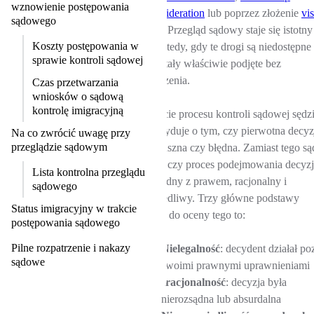
wznowienie postępowania
Reconsideration
lub poprzez złożenie
vi
sądowego
appeal
. Przegląd sądowy staje się istotny
Koszty postępowania w
tylko wtedy, gdy te drogi są niedostępne
sprawie kontroli sądowej
lub zostały właściwie podjęte bez
powodzenia.
Czas przetwarzania
wniosków o sądową
kontrolę imigracyjną
W trakcie procesu kontroli sądowej sędz
nie decyduje o tym, czy pierwotna decyz
Na co zwrócić uwagę przy
przeglądzie sądowym
była słuszna czy błędna. Zamiast tego są
ocenia, czy proces podejmowania decyzj
Lista kontrolna przeglądu
był zgodny z prawem, racjonalny i
sądowego
sprawiedliwy. Trzy główne podstawy
Status imigracyjny w trakcie
prawne do oceny tego to:
postępowania sądowego
Pilne rozpatrzenie i nakazy
Nielegalność
: decydent działał po
sądowe
swoimi prawnymi uprawnieniami
Iracjonalność
: decyzja była
nierozsądna lub absurdalna