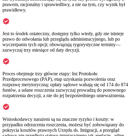
prawem, racjonalny i sprawiedliwy, a nie na tym, czy wynik był
prawidłowy.
Jest to środek ostateczny, dostępny tylko wtedy, gdy nie istnieje
prawo do odwołania lub przeglądu administracyjnego, lub po
wyczerpaniu tych opcji; obowiązują rygorystyczne terminy—
zazwyczaj trzy miesiące od daty decyzji.
Proces obejmuje trzy główne etapy: list Protokołu
Przedprocesowego (PAP), etap uzyskania pozwolenia oraz
rozprawę merytoryczną; opłaty sądowe wahają się od 174 do 874
funtów, a udane roszczenia zazwyczaj prowadzą do ponownego
rozpatrzenia decyzji, a nie do jej bezpośredniego unieważnienia.
Wnioskodawcy narażeni są na znaczne ryzyko i koszty: w
przypadku odrzucenia roszczenia, możesz być zobowiązany do
pokrycia kosztów prawnych Urzędu ds. Imigracji, a przegląd
sądowy nie przedłuża statusu imigracyjnego jak apelacje - pilne