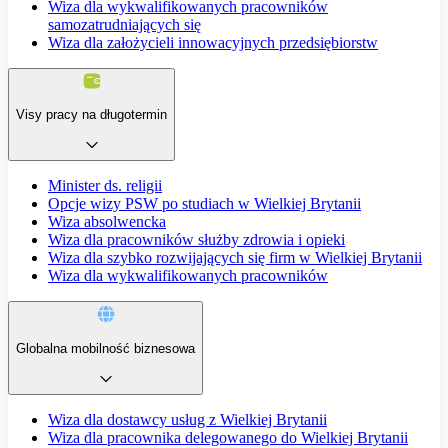
Wiza dla wykwalifikowanych pracowników
samozatrudniających się
Wiza dla założycieli innowacyjnych przedsiębiorstw
Visy pracy na długotermin
Minister ds. religii
Opcje wizy PSW po studiach w Wielkiej Brytanii
Wiza absolwencka
Wiza dla pracowników służby zdrowia i opieki
Wiza dla szybko rozwijających się firm w Wielkiej Brytanii
Wiza dla wykwalifikowanych pracowników
Globalna mobilność biznesowa
Wiza dla dostawcy usług z Wielkiej Brytanii
Wiza dla pracownika delegowanego do Wielkiej Brytanii