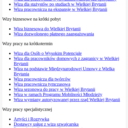
Wiza dla stażystów po studiach w Wielkiej Brytanii
Wiza pracownicza na ekspansję w Wielkiej Brytanii
Wizy biznesowe na krótki pobyt
Wiza biznesowa do Wielkiej Brytanii
Wiza dozwolonego płatnego zaangażowania
Wizy pracy na krótkotermin
Wiza dla Osób o Wysokim Potencjale
Wiza dla pracowników domowych z zagranicy w Wielkiej
Brytanii
Wiza na podstawie Międzynarodowej Umowy z Wielką
Brytanią
Wiza pracownicza dla twórców
Wiza pracownicza tymczasowa
Wiza sezonowa do pracy w Wielkiej Brytanii
Wiza w ramach Programu Mobilności Młodzieży
Wiza wymiany autoryzowanej przez rząd Wielkiej Brytanii
Wizy pracy specjalistycznej
Artyści i Rozrywka
Dostawcy usług z wizą szwajcarską