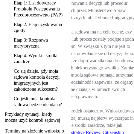
Etap 1: List dotyczący
kwestionowania decyzji lub procedur
Protokołu Postępowania
podjętych przez Ministerstwo Spraw
Przedprocesowego (PAP)
Wewnętrznych lub Trybunał Imigracyjny
Etap 2: Etap uzyskiwania
zgody
Kontrola sądowa ma na celu ocenę, czy
decyzja lub proces zostały podjęte zgodn
Etap 3: Rozprawa
merytoryczna
z prawem. W związku z tym nie jest to
sposób na odwołanie się od decyzji tylk
Etap 4: Wyniki i środki
dlatego, że doprowadziła ona do odmo
zaradcze
wizy lub niekorzystnego wyniku. Zamia
Co się dzieje, gdy moja
tego, kontrola sądowa pomaga utrzymać
sądowa kontrola decyzji
odpowiedzialność i zapewnia, że organy
imigracyjnych jest
zakończona sukcesem?
publiczne działają w ramach swoich
uprawnień prawnych.
Co jeśli moja kontrola
sądowa będzie nieudana?
Jest to środek ostateczny. Wnioskodawc
Przykłady sytuacji, kiedy
zazwyczaj muszą najpierw wyczerpać i
można użyć kontroli sądowej
dostępne środki zaradcze, takie jak
Terminy na złożenie wniosku o
Administrative Review
,
Citizenship