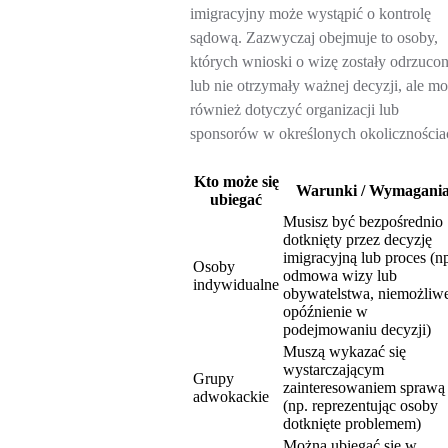
imigracyjny może wystąpić o kontrolę
sądową. Zazwyczaj obejmuje to osoby,
których wnioski o wizę zostały odrzuco
lub nie otrzymały ważnej decyzji, ale m
również dotyczyć organizacji lub
sponsorów w określonych okolicznościa
Kto może się
Warunki / Wymagani
ubiegać
Musisz być bezpośrednio
dotknięty przez decyzję
imigracyjną lub proces (n
Osoby
odmowa wizy lub
indywidualne
obywatelstwa, niemożliw
opóźnienie w
podejmowaniu decyzji)
Muszą wykazać się
wystarczającym
Grupy
zainteresowaniem sprawą
adwokackie
(np. reprezentując osoby
dotknięte problemem)
Można ubiegać się w