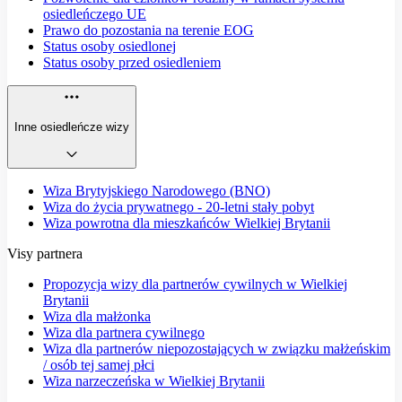
osiedleńczego UE
Prawo do pozostania na terenie EOG
Status osoby osiedlonej
Status osoby przed osiedleniem
Inne osiedleńcze wizy
Wiza Brytyjskiego Narodowego (BNO)
Wiza do życia prywatnego - 20-letni stały pobyt
Wiza powrotna dla mieszkańców Wielkiej Brytanii
Visy partnera
Propozycja wizy dla partnerów cywilnych w Wielkiej
Brytanii
Wiza dla małżonka
Wiza dla partnera cywilnego
Wiza dla partnerów niepozostających w związku małżeńskim
/ osób tej samej płci
Wiza narzeczeńska w Wielkiej Brytanii