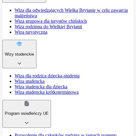
Wiza dla odwiedzających Wielką Brytanię w celu zawarcia
małżeństwa
Wiza grupowa dla turystów chińskich
Wiza rodzinna do Wielkiej Brytanii
Wiza turystyczna
Wizy studenckie
Wiza dla rodzica dziecka-studenta
Wiza studencka
Wiza studencka dla dziecka
Wiza studencka krótkoterminowa
Program osiedleńczy UE
Pozwolenie dla członków rodziny w ramach systemu