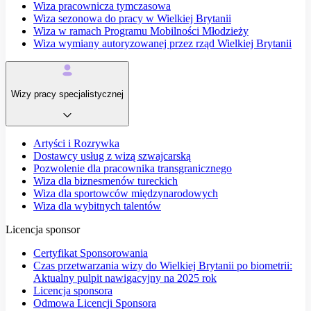
Wiza pracownicza tymczasowa
Wiza sezonowa do pracy w Wielkiej Brytanii
Wiza w ramach Programu Mobilności Młodzieży
Wiza wymiany autoryzowanej przez rząd Wielkiej Brytanii
Wizy pracy specjalistycznej
Artyści i Rozrywka
Dostawcy usług z wizą szwajcarską
Pozwolenie dla pracownika transgranicznego
Wiza dla biznesmenów tureckich
Wiza dla sportowców międzynarodowych
Wiza dla wybitnych talentów
Licencja sponsor
Certyfikat Sponsorowania
Czas przetwarzania wizy do Wielkiej Brytanii po biometrii:
Aktualny pulpit nawigacyjny na 2025 rok
Licencja sponsora
Odmowa Licencji Sponsora