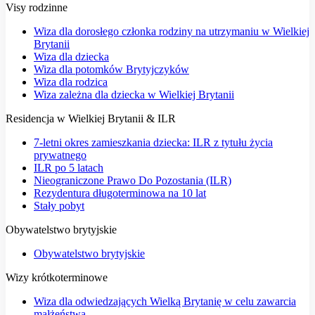
Visy rodzinne
Wiza dla dorosłego członka rodziny na utrzymaniu w Wielkiej
Brytanii
Wiza dla dziecka
Wiza dla potomków Brytyjczyków
Wiza dla rodzica
Wiza zależna dla dziecka w Wielkiej Brytanii
Residencja w Wielkiej Brytanii & ILR
7-letni okres zamieszkania dziecka: ILR z tytułu życia
prywatnego
ILR po 5 latach
Nieograniczone Prawo Do Pozostania (ILR)
Rezydentura długoterminowa na 10 lat
Stały pobyt
Obywatelstwo brytyjskie
Obywatelstwo brytyjskie
Wizy krótkoterminowe
Wiza dla odwiedzających Wielką Brytanię w celu zawarcia
małżeństwa