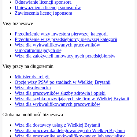
Odnawianie licencji sponsora
Unieważnienia licencji sponsorów
Zawieszenia licencji sponsora
Visy biznesowe
Przedłużenie wizy inwestora pierwszej kategorii
Przedłużenie wizy przedsiębiorcy pierwszej kategorii
Wiza dla wykwalifikowanych pracowników
samozatrudniających się
Wiza dla założycieli innowacyjnych przedsiębiorstw
Visy pracy na długotermin
Minister ds. religii
Opcje wizy PSW po studiach w Wielkiej Brytanii
Wiza absolwencka
Wiza dla pracowników służby zdrowia i opieki
Wiza dla szybko rozwijających się firm w Wielkiej Brytanii
Wiza dla wykwalifikowanych pracowników
Globalna mobilność biznesowa
Wiza dla dostawcy usług z Wielkiej Brytanii
Wiza dla pracownika delegowanego do Wielkiej Brytanii
Wiza dla pracownika wykwalifikowanego lub specjalisty