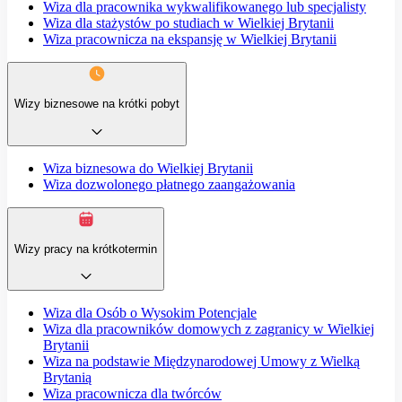
Wiza dla pracownika wykwalifikowanego lub specjalisty
Wiza dla stażystów po studiach w Wielkiej Brytanii
Wiza pracownicza na ekspansję w Wielkiej Brytanii
Wizy biznesowe na krótki pobyt
Wiza biznesowa do Wielkiej Brytanii
Wiza dozwolonego płatnego zaangażowania
Wizy pracy na krótkotermin
Wiza dla Osób o Wysokim Potencjale
Wiza dla pracowników domowych z zagranicy w Wielkiej
Brytanii
Wiza na podstawie Międzynarodowej Umowy z Wielką
Brytanią
Wiza pracownicza dla twórców