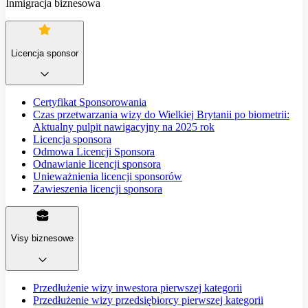
Inmigracja biznesowa
Licencja sponsor
Certyfikat Sponsorowania
Czas przetwarzania wizy do Wielkiej Brytanii po biometrii:
Aktualny pulpit nawigacyjny na 2025 rok
Licencja sponsora
Odmowa Licencji Sponsora
Odnawianie licencji sponsora
Unieważnienia licencji sponsorów
Zawieszenia licencji sponsora
Visy biznesowe
Przedłużenie wizy inwestora pierwszej kategorii
Przedłużenie wizy przedsiębiorcy pierwszej kategorii