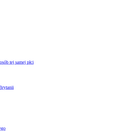
sób tej samej płci
Brytanii
ego