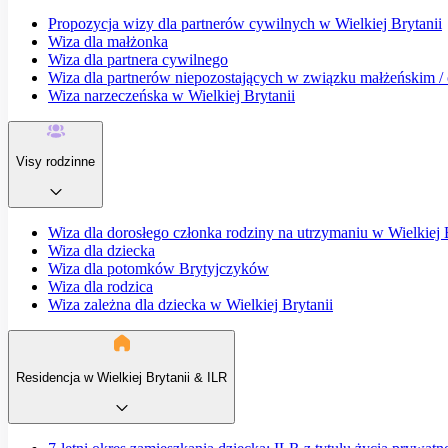
Propozycja wizy dla partnerów cywilnych w Wielkiej Brytanii
Wiza dla małżonka
Wiza dla partnera cywilnego
Wiza dla partnerów niepozostających w związku małżeńskim / o
Wiza narzeczeńska w Wielkiej Brytanii
Visy rodzinne
Wiza dla dorosłego członka rodziny na utrzymaniu w Wielkiej 
Wiza dla dziecka
Wiza dla potomków Brytyjczyków
Wiza dla rodzica
Wiza zależna dla dziecka w Wielkiej Brytanii
Residencja w Wielkiej Brytanii & ILR