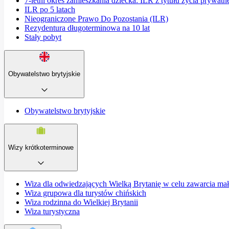
7-letni okres zamieszkania dziecka: ILR z tytułu życia prywatn
ILR po 5 latach
Nieograniczone Prawo Do Pozostania (ILR)
Rezydentura długoterminowa na 10 lat
Stały pobyt
Obywatelstwo brytyjskie
Obywatelstwo brytyjskie
Wizy krótkoterminowe
Wiza dla odwiedzających Wielką Brytanię w celu zawarcia ma
Wiza grupowa dla turystów chińskich
Wiza rodzinna do Wielkiej Brytanii
Wiza turystyczna