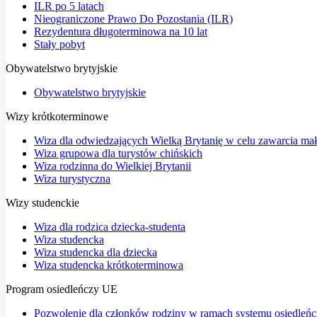
ILR po 5 latach
Nieograniczone Prawo Do Pozostania (ILR)
Rezydentura długoterminowa na 10 lat
Stały pobyt
Obywatelstwo brytyjskie
Obywatelstwo brytyjskie
Wizy krótkoterminowe
Wiza dla odwiedzających Wielką Brytanię w celu zawarcia ma
Wiza grupowa dla turystów chińskich
Wiza rodzinna do Wielkiej Brytanii
Wiza turystyczna
Wizy studenckie
Wiza dla rodzica dziecka-studenta
Wiza studencka
Wiza studencka dla dziecka
Wiza studencka krótkoterminowa
Program osiedleńczy UE
Pozwolenie dla członków rodziny w ramach systemu osiedleń