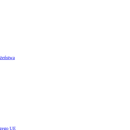
łżeństwa
czego UE