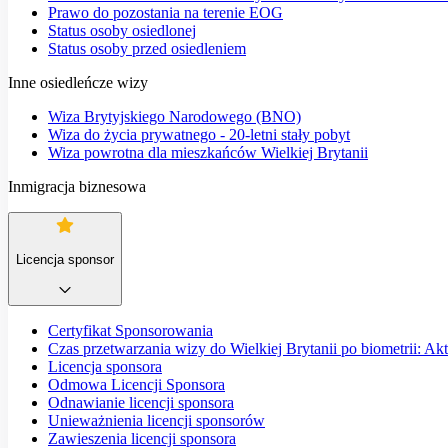
Prawo do pozostania na terenie EOG
Status osoby osiedlonej
Status osoby przed osiedleniem
Inne osiedleńcze wizy
Wiza Brytyjskiego Narodowego (BNO)
Wiza do życia prywatnego - 20-letni stały pobyt
Wiza powrotna dla mieszkańców Wielkiej Brytanii
Inmigracja biznesowa
Licencja sponsor
Certyfikat Sponsorowania
Czas przetwarzania wizy do Wielkiej Brytanii po biometrii: Ak
Licencja sponsora
Odmowa Licencji Sponsora
Odnawianie licencji sponsora
Unieważnienia licencji sponsorów
Zawieszenia licencji sponsora