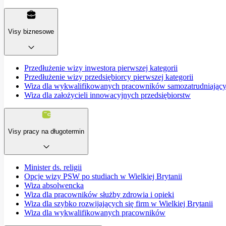
Visy biznesowe
Przedłużenie wizy inwestora pierwszej kategorii
Przedłużenie wizy przedsiębiorcy pierwszej kategorii
Wiza dla wykwalifikowanych pracowników samozatrudniający
Wiza dla założycieli innowacyjnych przedsiębiorstw
Visy pracy na długotermin
Minister ds. religii
Opcje wizy PSW po studiach w Wielkiej Brytanii
Wiza absolwencka
Wiza dla pracowników służby zdrowia i opieki
Wiza dla szybko rozwijających się firm w Wielkiej Brytanii
Wiza dla wykwalifikowanych pracowników