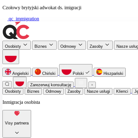
Czołowy brytyjski adwokat ds. imigracji
qc_immigration
Osobisty
Biznes
Odmowy
Zasoby
Nasze usłu
Angielski
Chiński
Polski
Hiszpański
Zarezerwuj konsultację
Osobisty
Biznes
Odmowy
Zasoby
Nasze usługi
Klienci
J
Inmigracja osobista
Visy partnera