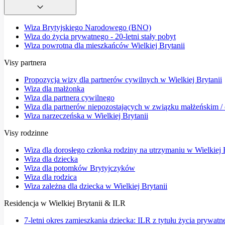
Wiza Brytyjskiego Narodowego (BNO)
Wiza do życia prywatnego - 20-letni stały pobyt
Wiza powrotna dla mieszkańców Wielkiej Brytanii
Visy partnera
Propozycja wizy dla partnerów cywilnych w Wielkiej Brytanii
Wiza dla małżonka
Wiza dla partnera cywilnego
Wiza dla partnerów niepozostających w związku małżeńskim / o
Wiza narzeczeńska w Wielkiej Brytanii
Visy rodzinne
Wiza dla dorosłego członka rodziny na utrzymaniu w Wielkiej 
Wiza dla dziecka
Wiza dla potomków Brytyjczyków
Wiza dla rodzica
Wiza zależna dla dziecka w Wielkiej Brytanii
Residencja w Wielkiej Brytanii & ILR
7-letni okres zamieszkania dziecka: ILR z tytułu życia prywatn