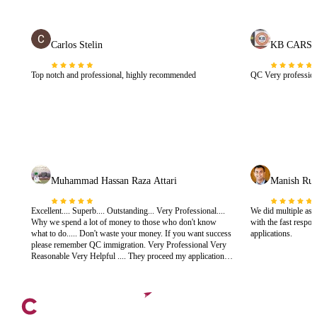
Carlos Stelin
KB CARS
Top notch and professional, highly recommended
QC Very profession
Muhammad Hassan Raza Attari
Manish Run
Excellent.... Superb.... Outstanding... Very Professional....
We did multiple as
Why we spend a lot of money to those who don't know
with the fast respo
what to do..... Don't waste your money. If you want success
applications.
please remember QC immigration. Very Professional Very
Reasonable Very Helpful .... They proceed my application
for DLR EXTENTION IN 2014 AND GOT EXTENTION
WITHOUT ANY OBJECTION. TODAY I GOT ILR
BECAUSE OF QC IMMIGRATION.. THANKS....ALOT