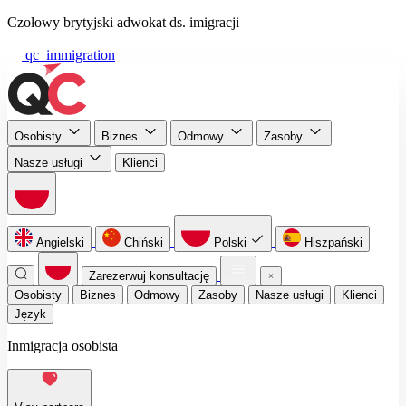
Czołowy brytyjski adwokat ds. imigracji
qc_immigration
Osobisty
Biznes
Odmowy
Zasoby
Nasze usługi
Klienci
Angielski
Chiński
Polski
Hiszpański
Zarezerwuj konsultację
Osobisty
Biznes
Odmowy
Zasoby
Nasze usługi
Klienci
Język
Inmigracja osobista