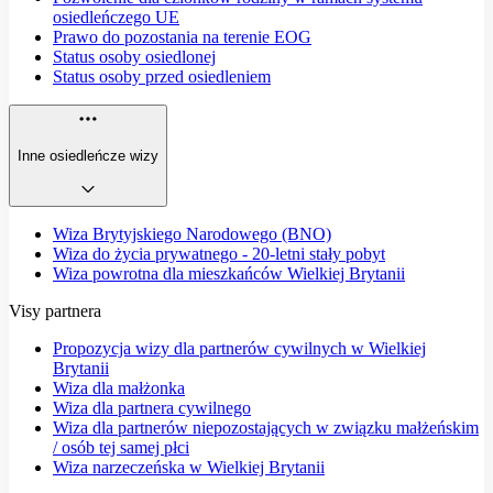
osiedleńczego UE
Prawo do pozostania na terenie EOG
Status osoby osiedlonej
Status osoby przed osiedleniem
Inne osiedleńcze wizy
Wiza Brytyjskiego Narodowego (BNO)
Wiza do życia prywatnego - 20-letni stały pobyt
Wiza powrotna dla mieszkańców Wielkiej Brytanii
Visy partnera
Propozycja wizy dla partnerów cywilnych w Wielkiej
Brytanii
Wiza dla małżonka
Wiza dla partnera cywilnego
Wiza dla partnerów niepozostających w związku małżeńskim
/ osób tej samej płci
Wiza narzeczeńska w Wielkiej Brytanii