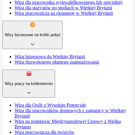
Wiza dla pracownika wykwalifikowanego lub specjalisty
Wiza dla stażystów po studiach w Wielkiej Brytanii
Wiza pracownicza na ekspansję w Wielkiej Brytanii
Wizy biznesowe na krótki pobyt
Wiza biznesowa do Wielkiej Brytanii
Wiza dozwolonego płatnego zaangażowania
Wizy pracy na krótkotermin
Wiza dla Osób o Wysokim Potencjale
Wiza dla pracowników domowych z zagranicy w Wielkiej
Brytanii
Wiza na podstawie Międzynarodowej Umowy z Wielką
Brytanią
Wiza pracownicza dla twórców