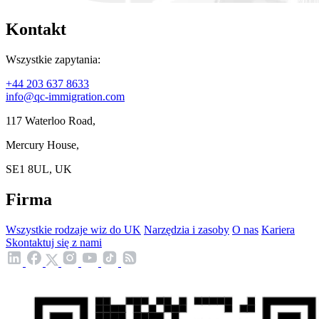
Kontakt
Wszystkie zapytania:
+44 203 637 8633
info@qc-immigration.com
117 Waterloo Road,
Mercury House,
SE1 8UL, UK
Firma
Wszystkie rodzaje wiz do UK
Narzędzia i zasoby
O nas
Kariera
Skontaktuj się z nami