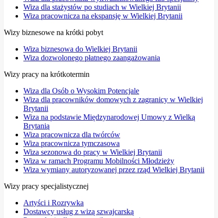
Wiza dla stażystów po studiach w Wielkiej Brytanii
Wiza pracownicza na ekspansję w Wielkiej Brytanii
Wizy biznesowe na krótki pobyt
Wiza biznesowa do Wielkiej Brytanii
Wiza dozwolonego płatnego zaangażowania
Wizy pracy na krótkotermin
Wiza dla Osób o Wysokim Potencjale
Wiza dla pracowników domowych z zagranicy w Wielkiej
Brytanii
Wiza na podstawie Międzynarodowej Umowy z Wielką
Brytanią
Wiza pracownicza dla twórców
Wiza pracownicza tymczasowa
Wiza sezonowa do pracy w Wielkiej Brytanii
Wiza w ramach Programu Mobilności Młodzieży
Wiza wymiany autoryzowanej przez rząd Wielkiej Brytanii
Wizy pracy specjalistycznej
Artyści i Rozrywka
Dostawcy usług z wizą szwajcarską