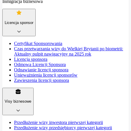
Inmigracja biznesowa
Licencja sponsor
Certyfikat Sponsorowania
Czas przetwarzania wizy do Wielkiej Brytanii po biometrii:
Aktualny pulpit nawigacyjny na 2025 rok
Licencja sponsora
Odmowa Licencji Sponsora
Odnawianie licencji sponsora
Unieważnienia licencji sponsorów
Zawieszenia licencji sponsora
Visy biznesowe
Przedłużenie wizy inwestora pierwszej kategorii
Przedłużenie wizy przedsiębiorcy pierwszej kategorii