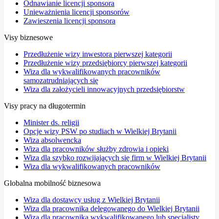
Odnawianie licencji sponsora
Unieważnienia licencji sponsorów
Zawieszenia licencji sponsora
Visy biznesowe
Przedłużenie wizy inwestora pierwszej kategorii
Przedłużenie wizy przedsiębiorcy pierwszej kategorii
Wiza dla wykwalifikowanych pracowników
samozatrudniających się
Wiza dla założycieli innowacyjnych przedsiębiorstw
Visy pracy na długotermin
Minister ds. religii
Opcje wizy PSW po studiach w Wielkiej Brytanii
Wiza absolwencka
Wiza dla pracowników służby zdrowia i opieki
Wiza dla szybko rozwijających się firm w Wielkiej Brytanii
Wiza dla wykwalifikowanych pracowników
Globalna mobilność biznesowa
Wiza dla dostawcy usług z Wielkiej Brytanii
Wiza dla pracownika delegowanego do Wielkiej Brytanii
Wiza dla pracownika wykwalifikowanego lub specjalisty