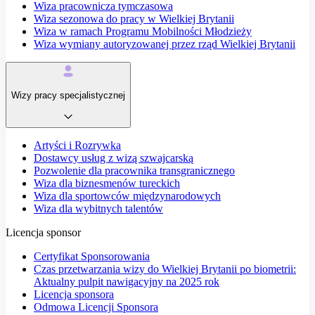
Wiza pracownicza tymczasowa
Wiza sezonowa do pracy w Wielkiej Brytanii
Wiza w ramach Programu Mobilności Młodzieży
Wiza wymiany autoryzowanej przez rząd Wielkiej Brytanii
Wizy pracy specjalistycznej
Artyści i Rozrywka
Dostawcy usług z wizą szwajcarską
Pozwolenie dla pracownika transgranicznego
Wiza dla biznesmenów tureckich
Wiza dla sportowców międzynarodowych
Wiza dla wybitnych talentów
Licencja sponsor
Certyfikat Sponsorowania
Czas przetwarzania wizy do Wielkiej Brytanii po biometrii:
Aktualny pulpit nawigacyjny na 2025 rok
Licencja sponsora
Odmowa Licencji Sponsora