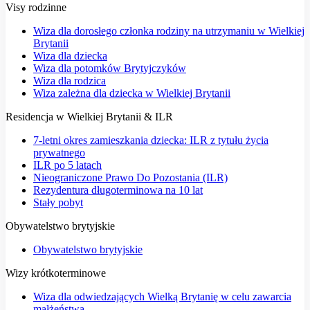
Visy rodzinne
Wiza dla dorosłego członka rodziny na utrzymaniu w Wielkiej
Brytanii
Wiza dla dziecka
Wiza dla potomków Brytyjczyków
Wiza dla rodzica
Wiza zależna dla dziecka w Wielkiej Brytanii
Residencja w Wielkiej Brytanii & ILR
7-letni okres zamieszkania dziecka: ILR z tytułu życia
prywatnego
ILR po 5 latach
Nieograniczone Prawo Do Pozostania (ILR)
Rezydentura długoterminowa na 10 lat
Stały pobyt
Obywatelstwo brytyjskie
Obywatelstwo brytyjskie
Wizy krótkoterminowe
Wiza dla odwiedzających Wielką Brytanię w celu zawarcia
małżeństwa