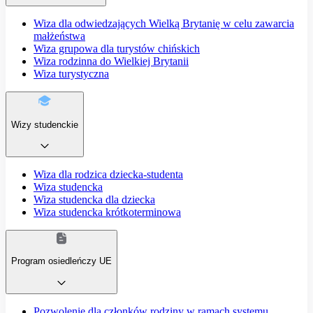
Wiza dla odwiedzających Wielką Brytanię w celu zawarcia
małżeństwa
Wiza grupowa dla turystów chińskich
Wiza rodzinna do Wielkiej Brytanii
Wiza turystyczna
Wizy studenckie
Wiza dla rodzica dziecka-studenta
Wiza studencka
Wiza studencka dla dziecka
Wiza studencka krótkoterminowa
Program osiedleńczy UE
Pozwolenie dla członków rodziny w ramach systemu