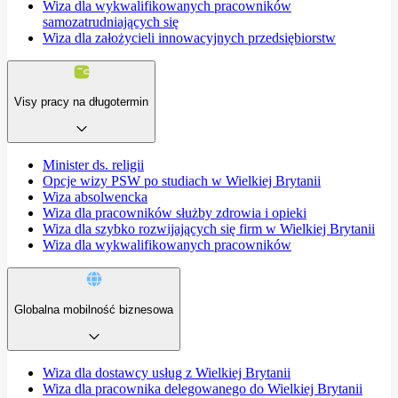
Wiza dla wykwalifikowanych pracowników
samozatrudniających się
Wiza dla założycieli innowacyjnych przedsiębiorstw
Visy pracy na długotermin
Minister ds. religii
Opcje wizy PSW po studiach w Wielkiej Brytanii
Wiza absolwencka
Wiza dla pracowników służby zdrowia i opieki
Wiza dla szybko rozwijających się firm w Wielkiej Brytanii
Wiza dla wykwalifikowanych pracowników
Globalna mobilność biznesowa
Wiza dla dostawcy usług z Wielkiej Brytanii
Wiza dla pracownika delegowanego do Wielkiej Brytanii