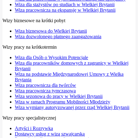
Wiza dla stażystów po studiach w Wielkiej Brytanii
Wiza pracownicza na ekspansję w Wielkiej Brytanii
Wizy biznesowe na krótki pobyt
Wiza biznesowa do Wielkiej Brytanii
Wiza dozwolonego płatnego zaangażowania
Wizy pracy na krótkotermin
Wiza dla Osób o Wysokim Potencjale
Wiza dla pracowników domowych z zagranicy w Wielkiej
Brytanii
Wiza na podstawie Międzynarodowej Umowy z Wielką
Brytanią
Wiza pracownicza dla twórców
Wiza pracownicza tymczasowa
Wiza sezonowa do pracy w Wielkiej Brytanii
Wiza w ramach Programu Mobilności Młodzieży
Wiza wymiany autoryzowanej przez rząd Wielkiej Brytanii
Wizy pracy specjalistycznej
Artyści i Rozrywka
Dostawcy usług z wizą szwajcarską