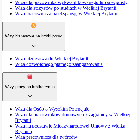
Wiza dla pracownika wykwalifikowanego lub specjalisty
Wiza dla stażystów po studiach w Wielkiej Brytanii
Wiza pracownicza na ekspansję w Wielkiej Brytanii
Wizy biznesowe na krótki pobyt
Wiza biznesowa do Wielkiej Brytanii
Wiza dozwolonego płatnego zaangażowania
Wizy pracy na krótkotermin
Wiza dla Osób o Wysokim Potencjale
Wiza dla pracowników domowych z zagranicy w Wielkiej
Brytanii
Wiza na podstawie Międzynarodowej Umowy z Wielką
Brytanią
Wiza pracownicza dla twórców