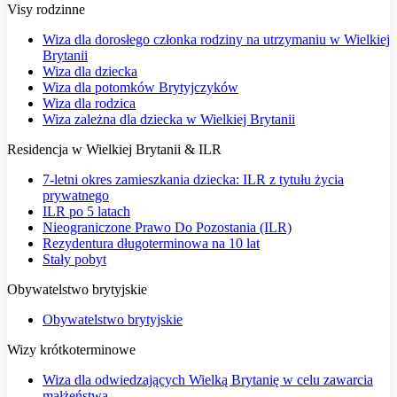
Visy rodzinne
Wiza dla dorosłego członka rodziny na utrzymaniu w Wielkiej
Brytanii
Wiza dla dziecka
Wiza dla potomków Brytyjczyków
Wiza dla rodzica
Wiza zależna dla dziecka w Wielkiej Brytanii
Residencja w Wielkiej Brytanii & ILR
7-letni okres zamieszkania dziecka: ILR z tytułu życia
prywatnego
ILR po 5 latach
Nieograniczone Prawo Do Pozostania (ILR)
Rezydentura długoterminowa na 10 lat
Stały pobyt
Obywatelstwo brytyjskie
Obywatelstwo brytyjskie
Wizy krótkoterminowe
Wiza dla odwiedzających Wielką Brytanię w celu zawarcia
małżeństwa