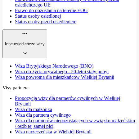
osiedleńczego UE
Prawo do pozostania na terenie EOG
Status osoby osiedlonej
Status osoby przed osiedleniem
Inne osiedleńcze wizy
Wiza Brytyjskiego Narodowego (BNO)
Wiza do życia prywatnego - 20-letni stały pobyt
Wiza powrotna dla mieszkańców Wielkiej Brytanii
Visy partnera
Propozycja wizy dla partnerów cywilnych w Wielkiej
Brytanii
Wiza dla małżonka
Wiza dla partnera cywilnego
Wiza dla partnerów niepozostających w związku małżeńskim
/ osób tej samej płci
Wiza narzeczeńska w Wielkiej Brytanii