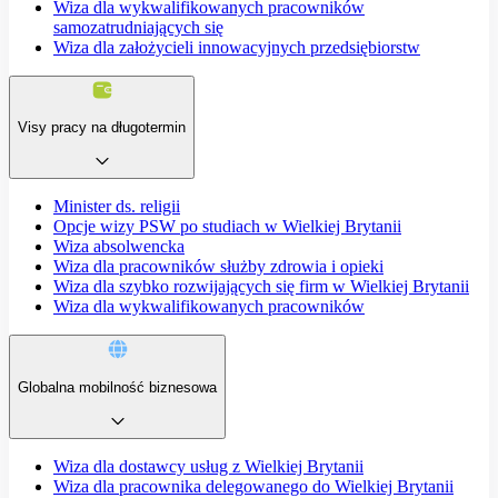
Wiza dla wykwalifikowanych pracowników
samozatrudniających się
Wiza dla założycieli innowacyjnych przedsiębiorstw
Visy pracy na długotermin
Minister ds. religii
Opcje wizy PSW po studiach w Wielkiej Brytanii
Wiza absolwencka
Wiza dla pracowników służby zdrowia i opieki
Wiza dla szybko rozwijających się firm w Wielkiej Brytanii
Wiza dla wykwalifikowanych pracowników
Globalna mobilność biznesowa
Wiza dla dostawcy usług z Wielkiej Brytanii
Wiza dla pracownika delegowanego do Wielkiej Brytanii