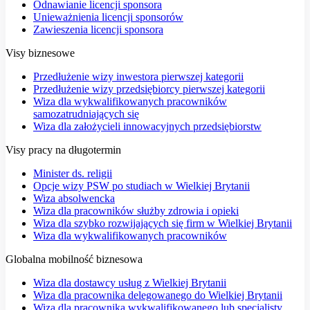
Odnawianie licencji sponsora
Unieważnienia licencji sponsorów
Zawieszenia licencji sponsora
Visy biznesowe
Przedłużenie wizy inwestora pierwszej kategorii
Przedłużenie wizy przedsiębiorcy pierwszej kategorii
Wiza dla wykwalifikowanych pracowników
samozatrudniających się
Wiza dla założycieli innowacyjnych przedsiębiorstw
Visy pracy na długotermin
Minister ds. religii
Opcje wizy PSW po studiach w Wielkiej Brytanii
Wiza absolwencka
Wiza dla pracowników służby zdrowia i opieki
Wiza dla szybko rozwijających się firm w Wielkiej Brytanii
Wiza dla wykwalifikowanych pracowników
Globalna mobilność biznesowa
Wiza dla dostawcy usług z Wielkiej Brytanii
Wiza dla pracownika delegowanego do Wielkiej Brytanii
Wiza dla pracownika wykwalifikowanego lub specjalisty