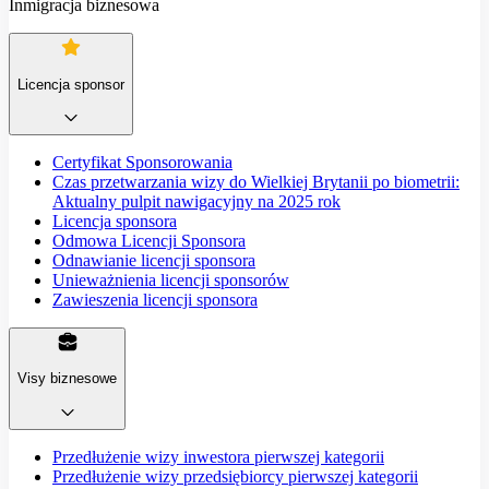
Inmigracja biznesowa
Licencja sponsor
Certyfikat Sponsorowania
Czas przetwarzania wizy do Wielkiej Brytanii po biometrii:
Aktualny pulpit nawigacyjny na 2025 rok
Licencja sponsora
Odmowa Licencji Sponsora
Odnawianie licencji sponsora
Unieważnienia licencji sponsorów
Zawieszenia licencji sponsora
Visy biznesowe
Przedłużenie wizy inwestora pierwszej kategorii
Przedłużenie wizy przedsiębiorcy pierwszej kategorii