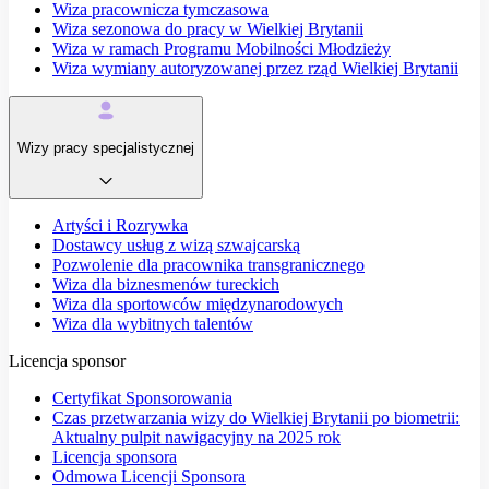
Wiza pracownicza tymczasowa
Wiza sezonowa do pracy w Wielkiej Brytanii
Wiza w ramach Programu Mobilności Młodzieży
Wiza wymiany autoryzowanej przez rząd Wielkiej Brytanii
Wizy pracy specjalistycznej
Artyści i Rozrywka
Dostawcy usług z wizą szwajcarską
Pozwolenie dla pracownika transgranicznego
Wiza dla biznesmenów tureckich
Wiza dla sportowców międzynarodowych
Wiza dla wybitnych talentów
Licencja sponsor
Certyfikat Sponsorowania
Czas przetwarzania wizy do Wielkiej Brytanii po biometrii:
Aktualny pulpit nawigacyjny na 2025 rok
Licencja sponsora
Odmowa Licencji Sponsora