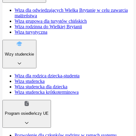
Wiza dla odwiedzających Wielką Brytanię w celu zawarcia
małżeństwa
Wiza grupowa dla turystów chińskich
Wiza rodzinna do Wielkiej Brytanii
Wiza turystyczna
Wizy studenckie
Wiza dla rodzica dziecka-studenta
Wiza studencka
Wiza studencka dla dziecka
Wiza studencka krótkoterminowa
Program osiedleńczy UE
Pozwolenie dla członków rodziny w ramach systemu