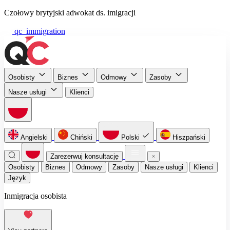
Czołowy brytyjski adwokat ds. imigracji
qc_immigration
Osobisty
Biznes
Odmowy
Zasoby
Nasze usługi
Klienci
Angielski
Chiński
Polski
Hiszpański
Zarezerwuj konsultację
Osobisty
Biznes
Odmowy
Zasoby
Nasze usługi
Klienci
Język
Inmigracja osobista