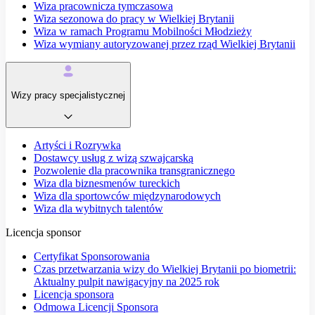
Wiza pracownicza tymczasowa
Wiza sezonowa do pracy w Wielkiej Brytanii
Wiza w ramach Programu Mobilności Młodzieży
Wiza wymiany autoryzowanej przez rząd Wielkiej Brytanii
Wizy pracy specjalistycznej
Artyści i Rozrywka
Dostawcy usług z wizą szwajcarską
Pozwolenie dla pracownika transgranicznego
Wiza dla biznesmenów tureckich
Wiza dla sportowców międzynarodowych
Wiza dla wybitnych talentów
Licencja sponsor
Certyfikat Sponsorowania
Czas przetwarzania wizy do Wielkiej Brytanii po biometrii:
Aktualny pulpit nawigacyjny na 2025 rok
Licencja sponsora
Odmowa Licencji Sponsora