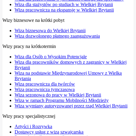
Wiza dla stażystów po studiach w Wielkiej Brytanii
Wiza pracownicza na ekspansję w Wielkiej Brytanii
Wizy biznesowe na krótki pobyt
Wiza biznesowa do Wielkiej Brytanii
Wiza dozwolonego płatnego zaangażowania
Wizy pracy na krótkotermin
Wiza dla Osób o Wysokim Potencjale
Wiza dla pracowników domowych z zagranicy w Wielkiej
Brytanii
Wiza na podstawie Międzynarodowej Umowy z Wielką
Brytanią
Wiza pracownicza dla twórców
Wiza pracownicza tymczasowa
Wiza sezonowa do pracy w Wielkiej Brytanii
Wiza w ramach Programu Mobilności Młodzieży
Wiza wymiany autoryzowanej przez rząd Wielkiej Brytanii
Wizy pracy specjalistycznej
Artyści i Rozrywka
Dostawcy usług z wizą szwajcarską