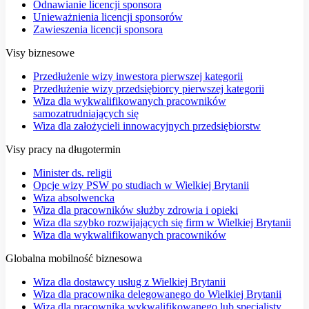
Odnawianie licencji sponsora
Unieważnienia licencji sponsorów
Zawieszenia licencji sponsora
Visy biznesowe
Przedłużenie wizy inwestora pierwszej kategorii
Przedłużenie wizy przedsiębiorcy pierwszej kategorii
Wiza dla wykwalifikowanych pracowników
samozatrudniających się
Wiza dla założycieli innowacyjnych przedsiębiorstw
Visy pracy na długotermin
Minister ds. religii
Opcje wizy PSW po studiach w Wielkiej Brytanii
Wiza absolwencka
Wiza dla pracowników służby zdrowia i opieki
Wiza dla szybko rozwijających się firm w Wielkiej Brytanii
Wiza dla wykwalifikowanych pracowników
Globalna mobilność biznesowa
Wiza dla dostawcy usług z Wielkiej Brytanii
Wiza dla pracownika delegowanego do Wielkiej Brytanii
Wiza dla pracownika wykwalifikowanego lub specjalisty