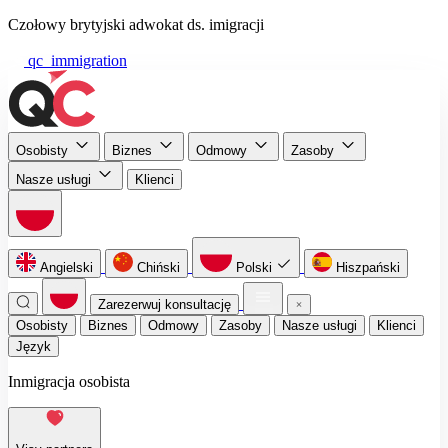
Czołowy brytyjski adwokat ds. imigracji
qc_immigration
Osobisty
Biznes
Odmowy
Zasoby
Nasze usługi
Klienci
Angielski
Chiński
Polski
Hiszpański
Zarezerwuj konsultację
Osobisty
Biznes
Odmowy
Zasoby
Nasze usługi
Klienci
Język
Inmigracja osobista