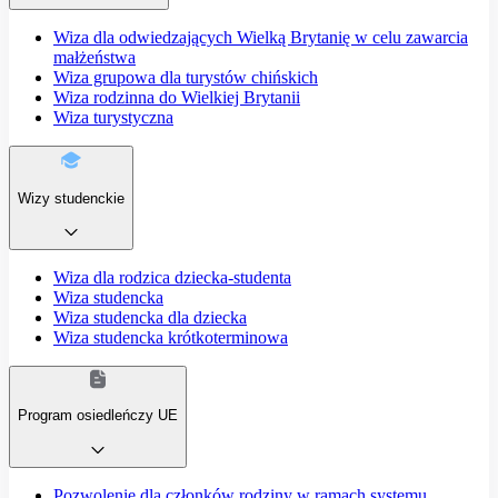
Wiza dla odwiedzających Wielką Brytanię w celu zawarcia
małżeństwa
Wiza grupowa dla turystów chińskich
Wiza rodzinna do Wielkiej Brytanii
Wiza turystyczna
Wizy studenckie
Wiza dla rodzica dziecka-studenta
Wiza studencka
Wiza studencka dla dziecka
Wiza studencka krótkoterminowa
Program osiedleńczy UE
Pozwolenie dla członków rodziny w ramach systemu