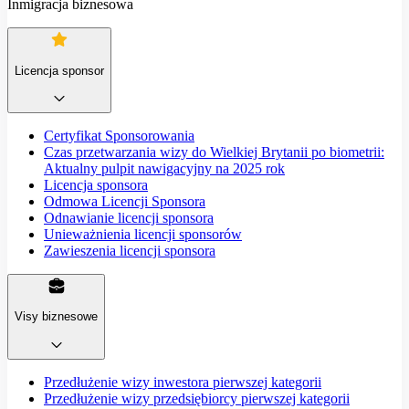
Inmigracja biznesowa
Licencja sponsor
Certyfikat Sponsorowania
Czas przetwarzania wizy do Wielkiej Brytanii po biometrii:
Aktualny pulpit nawigacyjny na 2025 rok
Licencja sponsora
Odmowa Licencji Sponsora
Odnawianie licencji sponsora
Unieważnienia licencji sponsorów
Zawieszenia licencji sponsora
Visy biznesowe
Przedłużenie wizy inwestora pierwszej kategorii
Przedłużenie wizy przedsiębiorcy pierwszej kategorii