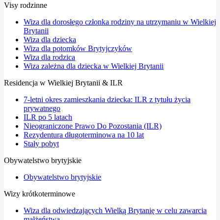
Visy rodzinne
Wiza dla dorosłego członka rodziny na utrzymaniu w Wielkiej
Brytanii
Wiza dla dziecka
Wiza dla potomków Brytyjczyków
Wiza dla rodzica
Wiza zależna dla dziecka w Wielkiej Brytanii
Residencja w Wielkiej Brytanii & ILR
7-letni okres zamieszkania dziecka: ILR z tytułu życia
prywatnego
ILR po 5 latach
Nieograniczone Prawo Do Pozostania (ILR)
Rezydentura długoterminowa na 10 lat
Stały pobyt
Obywatelstwo brytyjskie
Obywatelstwo brytyjskie
Wizy krótkoterminowe
Wiza dla odwiedzających Wielką Brytanię w celu zawarcia
małżeństwa