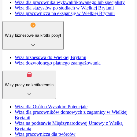
Wiza dla pracownika wykwalifikowanego lub specjalisty
Wiza dla stażystów po studiach w Wielkiej Brytanii
Wiza pracownicza na ekspansję w Wielkiej Brytanii
Wizy biznesowe na krótki pobyt
Wiza biznesowa do Wielkiej Brytanii
Wiza dozwolonego płatnego zaangażowania
Wizy pracy na krótkotermin
Wiza dla Osób o Wysokim Potencjale
Wiza dla pracowników domowych z zagranicy w Wielkiej
Brytanii
Wiza na podstawie Międzynarodowej Umowy z Wielką
Brytanią
Wiza pracownicza dla twórców