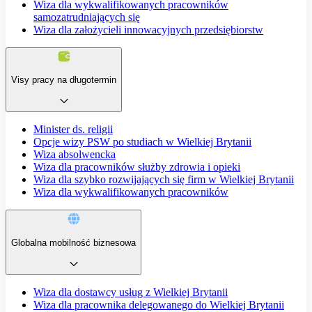
Wiza dla wykwalifikowanych pracowników
samozatrudniających się
Wiza dla założycieli innowacyjnych przedsiębiorstw
Visy pracy na długotermin
Minister ds. religii
Opcje wizy PSW po studiach w Wielkiej Brytanii
Wiza absolwencka
Wiza dla pracowników służby zdrowia i opieki
Wiza dla szybko rozwijających się firm w Wielkiej Brytanii
Wiza dla wykwalifikowanych pracowników
Globalna mobilność biznesowa
Wiza dla dostawcy usług z Wielkiej Brytanii
Wiza dla pracownika delegowanego do Wielkiej Brytanii