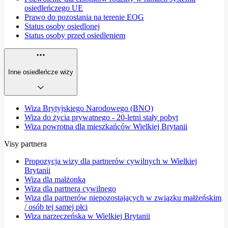
osiedleńczego UE
Prawo do pozostania na terenie EOG
Status osoby osiedlonej
Status osoby przed osiedleniem
Inne osiedleńcze wizy
Wiza Brytyjskiego Narodowego (BNO)
Wiza do życia prywatnego - 20-letni stały pobyt
Wiza powrotna dla mieszkańców Wielkiej Brytanii
Visy partnera
Propozycja wizy dla partnerów cywilnych w Wielkiej
Brytanii
Wiza dla małżonka
Wiza dla partnera cywilnego
Wiza dla partnerów niepozostających w związku małżeńskim
/ osób tej samej płci
Wiza narzeczeńska w Wielkiej Brytanii