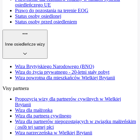
osiedleńczego UE
Prawo do pozostania na terenie EOG
Status osoby osiedlonej
Status osoby przed osiedleniem
Inne osiedleńcze wizy
Wiza Brytyjskiego Narodowego (BNO)
Wiza do życia prywatnego - 20-letni stały pobyt
Wiza powrotna dla mieszkańców Wielkiej Brytanii
Visy partnera
Propozycja wizy dla partnerów cywilnych w Wielkiej
Brytanii
Wiza dla małżonka
Wiza dla partnera cywilnego
Wiza dla partnerów niepozostających w związku małżeńskim
/ osób tej samej płci
Wiza narzeczeńska w Wielkiej Brytanii