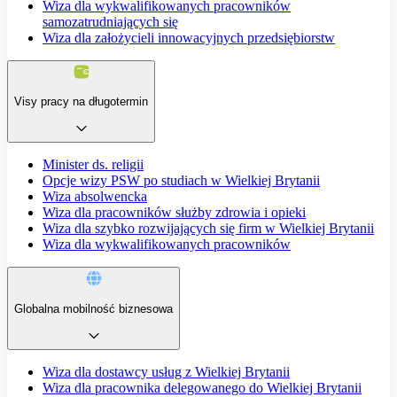
Wiza dla wykwalifikowanych pracowników
samozatrudniających się
Wiza dla założycieli innowacyjnych przedsiębiorstw
Visy pracy na długotermin
Minister ds. religii
Opcje wizy PSW po studiach w Wielkiej Brytanii
Wiza absolwencka
Wiza dla pracowników służby zdrowia i opieki
Wiza dla szybko rozwijających się firm w Wielkiej Brytanii
Wiza dla wykwalifikowanych pracowników
Globalna mobilność biznesowa
Wiza dla dostawcy usług z Wielkiej Brytanii
Wiza dla pracownika delegowanego do Wielkiej Brytanii