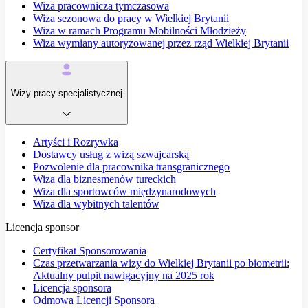
Wiza pracownicza tymczasowa
Wiza sezonowa do pracy w Wielkiej Brytanii
Wiza w ramach Programu Mobilności Młodzieży
Wiza wymiany autoryzowanej przez rząd Wielkiej Brytanii
Wizy pracy specjalistycznej
Artyści i Rozrywka
Dostawcy usług z wizą szwajcarską
Pozwolenie dla pracownika transgranicznego
Wiza dla biznesmenów tureckich
Wiza dla sportowców międzynarodowych
Wiza dla wybitnych talentów
Licencja sponsor
Certyfikat Sponsorowania
Czas przetwarzania wizy do Wielkiej Brytanii po biometrii:
Aktualny pulpit nawigacyjny na 2025 rok
Licencja sponsora
Odmowa Licencji Sponsora