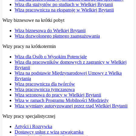
Wiza dla stażystów po studiach w Wielkiej Brytanii
Wiza pracownicza na ekspansję w Wielkiej Brytanii
Wizy biznesowe na krótki pobyt
Wiza biznesowa do Wielkiej Brytanii
Wiza dozwolonego płatnego zaangażowania
Wizy pracy na krótkotermin
Wiza dla Osób o Wysokim Potencjale
Wiza dla pracowników domowych z zagranicy w Wielkiej
Brytanii
Wiza na podstawie Międzynarodowej Umowy z Wielką
Brytanią
Wiza pracownicza dla twórców
Wiza pracownicza tymczasowa
Wiza sezonowa do pracy w Wielkiej Brytanii
Wiza w ramach Programu Mobilności Młodzieży
Wiza wymiany autoryzowanej przez rząd Wielkiej Brytanii
Wizy pracy specjalistycznej
Artyści i Rozrywka
Dostawcy usług z wizą szwajcarską