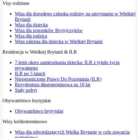
Visy rodzinne
Wiza dla dorosłego członka rodziny na utrzymaniu w Wielkiej
Brytanii
Wiza dla dziecka
Wiza dla potomków Brytyjczyków
Wiza dla rodzica
Wiza zależna dla dziecka w Wielkiej Brytanii
Residencja w Wielkiej Brytanii & ILR
7-letni okres zamieszkania dziecka: ILR z tytułu życia
prywatnego
ILR po 5 latach
Nieograniczone Prawo Do Pozostania (ILR)
Rezydentura długoterminowa na 10 lat
Stały pobyt
Obywatelstwo brytyjskie
Obywatelstwo brytyjskie
Wizy krótkoterminowe
Wiza dla odwiedzających Wielką Brytanię w celu zawarcia
małżeństwa