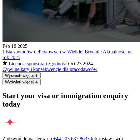
Feb 18 2025
Lista zawodów deficytowych w Wielkiej Brytanii: Aktualności na
rok 2025
Licencja sponsora i zgodność
Oct 23 2024
Cywilne kary i konsekwencje dla pracodawców
Wyświetl więcej
Wyświetl więcej
Start your visa or immigration enquiry
today
Zadzwoń do nas teraz na
+44 203 637 8633
lub zostaw swój