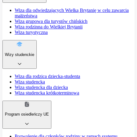
Wiza dla odwiedzających Wielką Brytanię w celu zawarcia
małżeństwa
Wiza grupowa dla turystów chińskich
Wiza rodzinna do Wielkiej Brytanii
Wiza turystyczna
Wizy studenckie
Wiza dla rodzica dziecka-studenta
Wiza studencka
Wiza studencka dla dziecka
Wiza studencka krótkoterminowa
Program osiedleńczy UE
Pozwolenie dla członków rodziny w ramach systemu