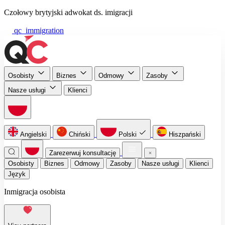
Czołowy brytyjski adwokat ds. imigracji
qc_immigration
Osobisty
Biznes
Odmowy
Zasoby
Nasze usługi
Klienci
Angielski
Chiński
Polski
Hiszpański
Zarezerwuj konsultację
Osobisty
Biznes
Odmowy
Zasoby
Nasze usługi
Klienci
Język
Inmigracja osobista