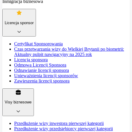
Inmigracja biznesowa
Licencja sponsor
Certyfikat Sponsorowania
Czas przetwarzania wizy do Wielkiej Brytanii po biometrii:
Aktualny pulpit nawigacyjny na 2025 rok
Licencja sponsora
Odmowa Licencji Sponsora
Odnawianie licencji sponsora
Unieważnienia licencji sponsorów
Zawieszenia licencji sponsora
Visy biznesowe
Przedłużenie wizy inwestora pierwszej kategorii
Przedłużenie wizy przedsiębiorcy pierwszej kategorii