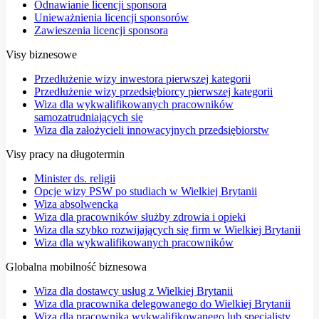
Odnawianie licencji sponsora
Unieważnienia licencji sponsorów
Zawieszenia licencji sponsora
Visy biznesowe
Przedłużenie wizy inwestora pierwszej kategorii
Przedłużenie wizy przedsiębiorcy pierwszej kategorii
Wiza dla wykwalifikowanych pracowników
samozatrudniających się
Wiza dla założycieli innowacyjnych przedsiębiorstw
Visy pracy na długotermin
Minister ds. religii
Opcje wizy PSW po studiach w Wielkiej Brytanii
Wiza absolwencka
Wiza dla pracowników służby zdrowia i opieki
Wiza dla szybko rozwijających się firm w Wielkiej Brytanii
Wiza dla wykwalifikowanych pracowników
Globalna mobilność biznesowa
Wiza dla dostawcy usług z Wielkiej Brytanii
Wiza dla pracownika delegowanego do Wielkiej Brytanii
Wiza dla pracownika wykwalifikowanego lub specjalisty