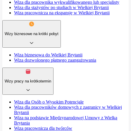
Wiza dla pracownika wykwalifikowanego lub specjalisty
Wiza dla stażystów po studiach w Wielkiej Brytanii
Wiza pracownicza na ekspansję w Wielkiej Brytanii
Wizy biznesowe na krótki pobyt
Wiza biznesowa do Wielkiej Brytanii
Wiza dozwolonego płatnego zaangażowania
Wizy pracy na krótkotermin
Wiza dla Osób o Wysokim Potencjale
Wiza dla pracowników domowych z zagranicy w Wielkiej
Brytanii
Wiza na podstawie Międzynarodowej Umowy z Wielką
Brytanią
Wiza pracownicza dla twórców