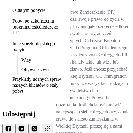
O stałym pobycie
Stałe Prawo Zamieszkania (PR)
potwierdza Twoje prawo do życia w
Pobyt po zakończeniu
Wielkiej Brytanii jako osoba osiedlona
programu osiedleńczego
UE
na stałe, wolna od ograniczeń
imigracyjnych. Od czasu Brexitu i
Inne ścieżki do stałego
zakończenia Programu Osiedleńczego
pobytu
UE, musisz teraz znaleźć drogę do PR
Wizy
poprzez kanały takie jak wizy lub
obywatelstwo. Jeśli chcesz przyjechać
Obywatelstwo
do Wielkiej Brytanii, QC Immigration
Przykłady udanych spraw
może pomóc we wszystkich rodzajach
naszych klientów o stały
wiz, obywatelstwa lub
pobyt
Nieograniczonego Prawa do
Pozostania. Jeśli chciałbyś omówić
najlepszą dla siebie drogę do uzyskania
Udostępnij
prawa do stałego zamieszkania w
Wielkiej Brytanii, proszę się z nami