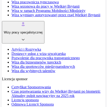
Wiza pracownicza tymczasowa
Wiza sezonowa do pracy w Wielkiej Brytanii
Wiza w ramach Programu Mobilności Młodzieży
Wiza wymiany autoryzowanej przez rząd Wielkiej Brytanii
Wizy pracy specjalistycznej
Artyści i Rozrywka
Dostawcy usług z wizą szwajcarską
Pozwolenie dla pracownika transgranicznego
Wiza dla biznesmenów tureckich
Wiza dla sportowców międzynarodowych
Wiza dla wybitnych talentów
Licencja sponsor
Certyfikat Sponsorowania
Czas przetwarzania wizy do Wielkiej Brytanii po biometrii:
Aktualny pulpit nawigacyjny na 2025 rok
Licencja sponsora
Odmowa Licencji Sponsora