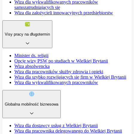
Wiza dla wykwalifikowanych pracowników
samozatrudniających się
Wiza dla założycieli innowacyjnych przedsiębiorstw
Visy pracy na długotermin
Minister ds. religii
Opcje wizy PSW po studiach w Wielkiej Brytanii
Wiza absolwencka
Wiza dla pracowników służby zdrowia i opieki
Wiza dla szybko rozwijających się firm w Wielkiej Brytanii
Wiza dla wykwalifikowanych pracowników
Globalna mobilność biznesowa
Wiza dla dostawcy usług z Wielkiej Brytanii
Wiza dla pracownika delegowanego do Wielkiej Brytanii