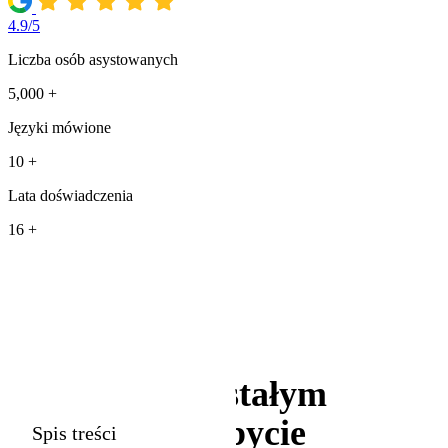
4.9/5
Liczba osób asystowanych
5,000 +
Języki mówione
10 +
Lata doświadczenia
16 +
O stałym
pobycie
Spis treści