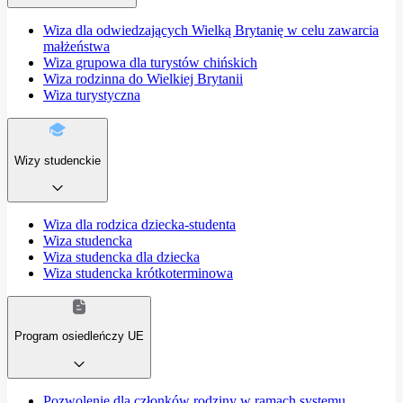
Wiza dla odwiedzających Wielką Brytanię w celu zawarcia
małżeństwa
Wiza grupowa dla turystów chińskich
Wiza rodzinna do Wielkiej Brytanii
Wiza turystyczna
Wizy studenckie
Wiza dla rodzica dziecka-studenta
Wiza studencka
Wiza studencka dla dziecka
Wiza studencka krótkoterminowa
Program osiedleńczy UE
Pozwolenie dla członków rodziny w ramach systemu