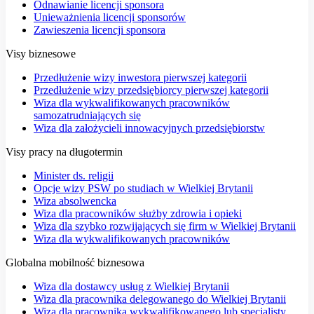
Odnawianie licencji sponsora
Unieważnienia licencji sponsorów
Zawieszenia licencji sponsora
Visy biznesowe
Przedłużenie wizy inwestora pierwszej kategorii
Przedłużenie wizy przedsiębiorcy pierwszej kategorii
Wiza dla wykwalifikowanych pracowników
samozatrudniających się
Wiza dla założycieli innowacyjnych przedsiębiorstw
Visy pracy na długotermin
Minister ds. religii
Opcje wizy PSW po studiach w Wielkiej Brytanii
Wiza absolwencka
Wiza dla pracowników służby zdrowia i opieki
Wiza dla szybko rozwijających się firm w Wielkiej Brytanii
Wiza dla wykwalifikowanych pracowników
Globalna mobilność biznesowa
Wiza dla dostawcy usług z Wielkiej Brytanii
Wiza dla pracownika delegowanego do Wielkiej Brytanii
Wiza dla pracownika wykwalifikowanego lub specjalisty