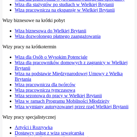
Wiza dla stażystów po studiach w Wielkiej Brytanii
Wiza pracownicza na ekspansję w Wielkiej Brytanii
Wizy biznesowe na krótki pobyt
Wiza biznesowa do Wielkiej Brytanii
Wiza dozwolonego płatnego zaangażowania
Wizy pracy na krótkotermin
Wiza dla Osób o Wysokim Potencjale
Wiza dla pracowników domowych z zagranicy w Wielkiej
Brytanii
Wiza na podstawie Międzynarodowej Umowy z Wielką
Brytanią
Wiza pracownicza dla twórców
Wiza pracownicza tymczasowa
Wiza sezonowa do pracy w Wielkiej Brytanii
Wiza w ramach Programu Mobilności Młodzieży
Wiza wymiany autoryzowanej przez rząd Wielkiej Brytanii
Wizy pracy specjalistycznej
Artyści i Rozrywka
Dostawcy usług z wizą szwajcarską