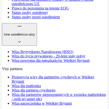
osiedleńczego UE
Prawo do pozostania na terenie EOG
Status osoby osiedlonej
Status osoby przed osiedleniem
Inne osiedleńcze wizy
Wiza Brytyjskiego Narodowego (BNO)
Wiza do życia prywatnego - 20-letni stały pobyt
Wiza powrotna dla mieszkańców Wielkiej Brytanii
Visy partnera
Propozycja wizy dla partnerów cywilnych w Wielkiej
Brytanii
Wiza dla małżonka
Wiza dla partnera cywilnego
Wiza dla partnerów niepozostających w związku małżeńskim
/ osób tej samej płci
Wiza narzeczeńska w Wielkiej Brytanii