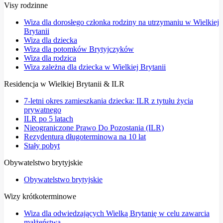
Visy rodzinne
Wiza dla dorosłego członka rodziny na utrzymaniu w Wielkiej
Brytanii
Wiza dla dziecka
Wiza dla potomków Brytyjczyków
Wiza dla rodzica
Wiza zależna dla dziecka w Wielkiej Brytanii
Residencja w Wielkiej Brytanii & ILR
7-letni okres zamieszkania dziecka: ILR z tytułu życia
prywatnego
ILR po 5 latach
Nieograniczone Prawo Do Pozostania (ILR)
Rezydentura długoterminowa na 10 lat
Stały pobyt
Obywatelstwo brytyjskie
Obywatelstwo brytyjskie
Wizy krótkoterminowe
Wiza dla odwiedzających Wielką Brytanię w celu zawarcia
małżeństwa