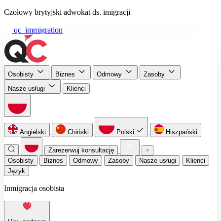
Czołowy brytyjski adwokat ds. imigracji
qc_immigration
Osobisty
Biznes
Odmowy
Zasoby
Nasze usługi
Klienci
Angielski
Chiński
Polski
Hiszpański
Zarezerwuj konsultację
Osobisty
Biznes
Odmowy
Zasoby
Nasze usługi
Klienci
Język
Inmigracja osobista