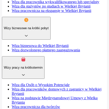
Wiza dla pracownika wykwalifikowanego lub specjalisty
Wiza dla stażystów po studiach w Wielkiej Brytanii
Wiza pracownicza na ekspansję w Wielkiej Brytanii
Wizy biznesowe na krótki pobyt
Wiza biznesowa do Wielkiej Brytanii
Wiza dozwolonego płatnego zaangażowania
Wizy pracy na krótkotermin
Wiza dla Osób o Wysokim Potencjale
Wiza dla pracowników domowych z zagranicy w Wielkiej
Brytanii
Wiza na podstawie Międzynarodowej Umowy z Wielką
Brytanią
Wiza pracownicza dla twórców