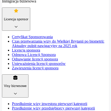
Inmigracja biznesowa
Licencja sponsor
Certyfikat Sponsorowania
Czas przetwarzania wizy do Wielkiej Brytanii po biometrii:
Aktualny pulpit nawigacyjny na 2025 rok
Licencja sponsora
Odmowa Licencji Sponsora
Odnawianie licencji sponsora
Unieważnienia licencji sponsorów
Zawieszenia licencji sponsora
Visy biznesowe
Przedłużenie wizy inwestora pierwszej kategorii
Przedłużenie wizy przedsiębiorcy pierwszej kategorii