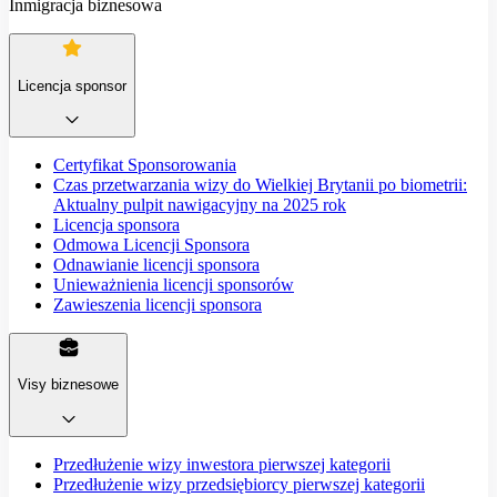
Inmigracja biznesowa
Licencja sponsor
Certyfikat Sponsorowania
Czas przetwarzania wizy do Wielkiej Brytanii po biometrii:
Aktualny pulpit nawigacyjny na 2025 rok
Licencja sponsora
Odmowa Licencji Sponsora
Odnawianie licencji sponsora
Unieważnienia licencji sponsorów
Zawieszenia licencji sponsora
Visy biznesowe
Przedłużenie wizy inwestora pierwszej kategorii
Przedłużenie wizy przedsiębiorcy pierwszej kategorii