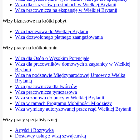
Wiza dla stażystów po studiach w Wielkiej Brytanii
Wiza pracownicza na ekspansję w Wielkiej Brytanii
Wizy biznesowe na krótki pobyt
Wiza biznesowa do Wielkiej Brytanii
Wiza dozwolonego płatnego zaangażowania
Wizy pracy na krótkotermin
Wiza dla Osób o Wysokim Potencjale
Wiza dla pracowników domowych z zagranicy w Wielkiej
Brytanii
Wiza na podstawie Międzynarodowej Umowy z Wielką
Brytanią
Wiza pracownicza dla twórców
Wiza pracownicza tymczasowa
Wiza sezonowa do pracy w Wielkiej Brytanii
Wiza w ramach Programu Mobilności Młodzieży
Wiza wymiany autoryzowanej przez rząd Wielkiej Brytanii
Wizy pracy specjalistycznej
Artyści i Rozrywka
Dostawcy usług z wizą szwajcarską