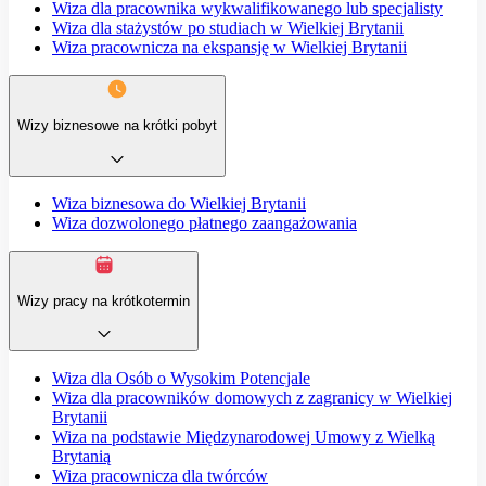
Wiza dla pracownika wykwalifikowanego lub specjalisty
Wiza dla stażystów po studiach w Wielkiej Brytanii
Wiza pracownicza na ekspansję w Wielkiej Brytanii
Wizy biznesowe na krótki pobyt
Wiza biznesowa do Wielkiej Brytanii
Wiza dozwolonego płatnego zaangażowania
Wizy pracy na krótkotermin
Wiza dla Osób o Wysokim Potencjale
Wiza dla pracowników domowych z zagranicy w Wielkiej
Brytanii
Wiza na podstawie Międzynarodowej Umowy z Wielką
Brytanią
Wiza pracownicza dla twórców