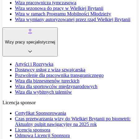
Wiza pracownicza tymczasowa
Wiza sezonowa do pracy w Wielkiej Brytanii
Wiza w ramach Programu Mobilności Młodzieży
Wiza wymiany autoryzowanej przez rząd Wielkiej Brytanii
Wizy pracy specjalistycznej
Artyści i Rozrywka
Dostawcy usług z wizą szwajcarską
Pozwolenie dla pracownika transgranicznego
Wiza dla biznesmenów tureckich
Wiza dla sportowców międzynarodowych
Wiza dla wybitnych talentów
Licencja sponsor
Certyfikat Sponsorowania
Czas przetwarzania wizy do Wielkiej Brytanii po biometrii:
Aktualny pulpit nawigacyjny na 2025 rok
Licencja sponsora
Odmowa Licencji Sponsora