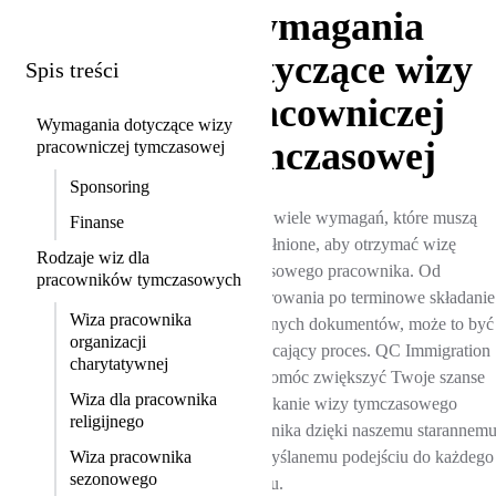
Wymagania
dotyczące wizy
Spis treści
pracowniczej
Wymagania dotyczące wizy
tymczasowej
pracowniczej tymczasowej
Sponsoring
Istnieje wiele wymagań, które muszą
Finanse
być spełnione, aby otrzymać wizę
Rodzaje wiz dla
tymczasowego pracownika. Od
pracowników tymczasowych
sponsorowania po terminowe składanie
Wiza pracownika
określonych dokumentów, może to być
organizacji
zniechęcający proces. QC Immigration
charytatywnej
może pomóc zwiększyć Twoje szanse
Wiza dla pracownika
na uzyskanie wizy tymczasowego
religijnego
pracownika dzięki naszemu starannem
Wiza pracownika
i przemyślanemu podejściu do każdego
sezonowego
wniosku.