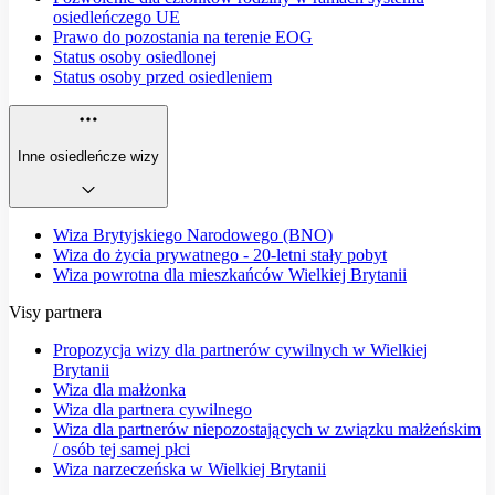
osiedleńczego UE
Prawo do pozostania na terenie EOG
Status osoby osiedlonej
Status osoby przed osiedleniem
Inne osiedleńcze wizy
Wiza Brytyjskiego Narodowego (BNO)
Wiza do życia prywatnego - 20-letni stały pobyt
Wiza powrotna dla mieszkańców Wielkiej Brytanii
Visy partnera
Propozycja wizy dla partnerów cywilnych w Wielkiej
Brytanii
Wiza dla małżonka
Wiza dla partnera cywilnego
Wiza dla partnerów niepozostających w związku małżeńskim
/ osób tej samej płci
Wiza narzeczeńska w Wielkiej Brytanii