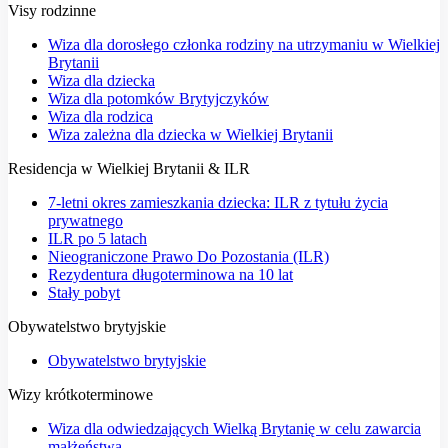
Visy rodzinne
Wiza dla dorosłego członka rodziny na utrzymaniu w Wielkiej
Brytanii
Wiza dla dziecka
Wiza dla potomków Brytyjczyków
Wiza dla rodzica
Wiza zależna dla dziecka w Wielkiej Brytanii
Residencja w Wielkiej Brytanii & ILR
7-letni okres zamieszkania dziecka: ILR z tytułu życia
prywatnego
ILR po 5 latach
Nieograniczone Prawo Do Pozostania (ILR)
Rezydentura długoterminowa na 10 lat
Stały pobyt
Obywatelstwo brytyjskie
Obywatelstwo brytyjskie
Wizy krótkoterminowe
Wiza dla odwiedzających Wielką Brytanię w celu zawarcia
małżeństwa