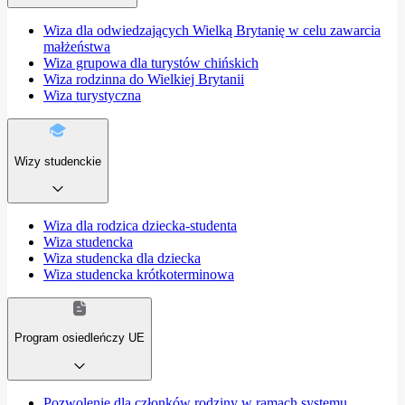
Wiza dla odwiedzających Wielką Brytanię w celu zawarcia
małżeństwa
Wiza grupowa dla turystów chińskich
Wiza rodzinna do Wielkiej Brytanii
Wiza turystyczna
Wizy studenckie
Wiza dla rodzica dziecka-studenta
Wiza studencka
Wiza studencka dla dziecka
Wiza studencka krótkoterminowa
Program osiedleńczy UE
Pozwolenie dla członków rodziny w ramach systemu