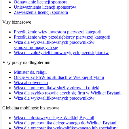
Odnawianie licencji sponsora
Unieważnienia licencji sponsorów
Zawieszenia licencji sponsora
Visy biznesowe
Przedłużenie wizy inwestora pierwszej kategorii
Przedłużenie wizy przedsiębiorcy pierwszej kategorii
Wiza dla wykwalifikowanych pracowników
samozatrudniających się
Wiza dla założycieli innowacyjnych przedsiębiorstw
Visy pracy na długotermin
Minister ds. religii
Opcje wizy PSW po studiach w Wielkiej Brytanii
Wiza absolwencka
Wiza dla pracowników służby zdrowia i opieki
Wiza dla szybko rozwijających się firm w Wielkiej Brytanii
Wiza dla wykwalifikowanych pracowników
Globalna mobilność biznesowa
Wiza dla dostawcy usług z Wielkiej Brytanii
Wiza dla pracownika delegowanego do Wielkiej Brytanii
Wiza dla pracownika wykwalifikowanego lub specjalisty