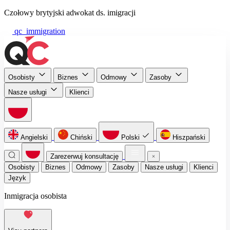
Czołowy brytyjski adwokat ds. imigracji
qc_immigration
Osobisty
Biznes
Odmowy
Zasoby
Nasze usługi
Klienci
Angielski
Chiński
Polski
Hiszpański
Zarezerwuj konsultację
Osobisty
Biznes
Odmowy
Zasoby
Nasze usługi
Klienci
Język
Inmigracja osobista