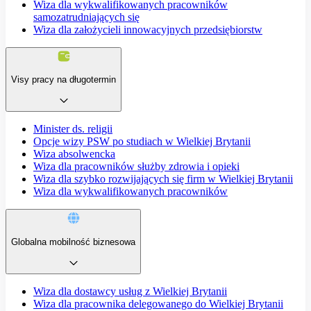
Wiza dla wykwalifikowanych pracowników
samozatrudniających się
Wiza dla założycieli innowacyjnych przedsiębiorstw
Visy pracy na długotermin
Minister ds. religii
Opcje wizy PSW po studiach w Wielkiej Brytanii
Wiza absolwencka
Wiza dla pracowników służby zdrowia i opieki
Wiza dla szybko rozwijających się firm w Wielkiej Brytanii
Wiza dla wykwalifikowanych pracowników
Globalna mobilność biznesowa
Wiza dla dostawcy usług z Wielkiej Brytanii
Wiza dla pracownika delegowanego do Wielkiej Brytanii