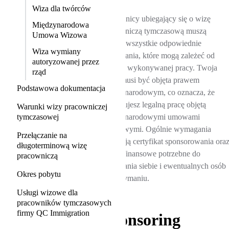
Wiza dla twórców
Pracownicy ubiegający się o wizę
Międzynarodowa
pracowniczą tymczasową muszą
Umowa Wizowa
spełnić wszystkie odpowiednie
Wiza wymiany
wymagania, które mogą zależeć od
autoryzowanej przez
rodzaju wykonywanej pracy. Twoja
rząd
praca musi być objęta prawem
Podstawowa dokumentacja
międzynarodowym, co oznacza, że
wykonujesz legalną pracę objętą
Warunki wizy pracowniczej
tymczasowej
międzynarodowymi umowami
handlowymi. Ogólnie wymagania
Przełączanie na
obejmują certyfikat sponsorowania ora
długoterminową wizę
środki finansowe potrzebne do
pracowniczą
utrzymania siebie i ewentualnych osób
Okres pobytu
na utrzymaniu.
Usługi wizowe dla
pracowników tymczasowych
firmy QC Immigration
Sponsoring