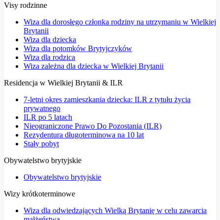
Visy rodzinne
Wiza dla dorosłego członka rodziny na utrzymaniu w Wielkiej
Brytanii
Wiza dla dziecka
Wiza dla potomków Brytyjczyków
Wiza dla rodzica
Wiza zależna dla dziecka w Wielkiej Brytanii
Residencja w Wielkiej Brytanii & ILR
7-letni okres zamieszkania dziecka: ILR z tytułu życia
prywatnego
ILR po 5 latach
Nieograniczone Prawo Do Pozostania (ILR)
Rezydentura długoterminowa na 10 lat
Stały pobyt
Obywatelstwo brytyjskie
Obywatelstwo brytyjskie
Wizy krótkoterminowe
Wiza dla odwiedzających Wielką Brytanię w celu zawarcia
małżeństwa