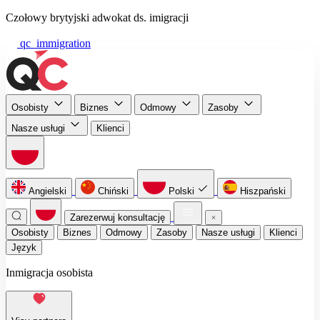
Czołowy brytyjski adwokat ds. imigracji
qc_immigration
Osobisty
Biznes
Odmowy
Zasoby
Nasze usługi
Klienci
Angielski
Chiński
Polski
Hiszpański
Zarezerwuj konsultację
Osobisty
Biznes
Odmowy
Zasoby
Nasze usługi
Klienci
Język
Inmigracja osobista