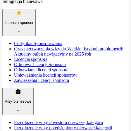
Inmigracja biznesowa
Licencja sponsor
Certyfikat Sponsorowania
Czas przetwarzania wizy do Wielkiej Brytanii po biometrii:
Aktualny pulpit nawigacyjny na 2025 rok
Licencja sponsora
Odmowa Licencji Sponsora
Odnawianie licencji sponsora
Unieważnienia licencji sponsorów
Zawieszenia licencji sponsora
Visy biznesowe
Przedłużenie wizy inwestora pierwszej kategorii
Przedłużenie wizy przedsiębiorcy pierwszej kategorii