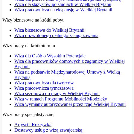
Wiza dla stażystów po studiach w Wielkiej Brytanii
Wiza pracownicza na ekspansję w Wielkiej Brytanii
Wizy biznesowe na krótki pobyt
Wiza biznesowa do Wielkiej Brytanii
Wiza dozwolonego płatnego zaangażowania
Wizy pracy na krótkotermin
Wiza dla Osób o Wysokim Potencjale
Wiza dla pracowników domowych z zagranicy w Wielkiej
Brytanii
Wiza na podstawie Międzynarodowej Umowy z Wielką
Brytanią
Wiza pracownicza dla twórców
Wiza pracownicza tymczasowa
Wiza sezonowa do pracy w Wielkiej Brytanii
Wiza w ramach Programu Mobilności Młodzieży
Wiza wymiany autoryzowanej przez rząd Wielkiej Brytanii
Wizy pracy specjalistycznej
Artyści i Rozrywka
Dostawcy usług z wizą szwajcarską