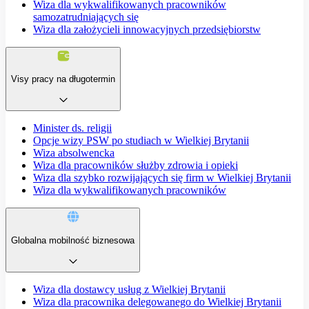
Wiza dla wykwalifikowanych pracowników
samozatrudniających się
Wiza dla założycieli innowacyjnych przedsiębiorstw
Visy pracy na długotermin
Minister ds. religii
Opcje wizy PSW po studiach w Wielkiej Brytanii
Wiza absolwencka
Wiza dla pracowników służby zdrowia i opieki
Wiza dla szybko rozwijających się firm w Wielkiej Brytanii
Wiza dla wykwalifikowanych pracowników
Globalna mobilność biznesowa
Wiza dla dostawcy usług z Wielkiej Brytanii
Wiza dla pracownika delegowanego do Wielkiej Brytanii