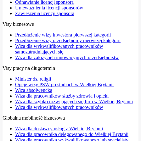
Odnawianie licencji sponsora
Unieważnienia licencji sponsorów
Zawieszenia licencji sponsora
Visy biznesowe
Przedłużenie wizy inwestora pierwszej kategorii
Przedłużenie wizy przedsiębiorcy pierwszej kategorii
Wiza dla wykwalifikowanych pracowników
samozatrudniających się
Wiza dla założycieli innowacyjnych przedsiębiorstw
Visy pracy na długotermin
Minister ds. religii
Opcje wizy PSW po studiach w Wielkiej Brytanii
Wiza absolwencka
Wiza dla pracowników służby zdrowia i opieki
Wiza dla szybko rozwijających się firm w Wielkiej Brytanii
Wiza dla wykwalifikowanych pracowników
Globalna mobilność biznesowa
Wiza dla dostawcy usług z Wielkiej Brytanii
Wiza dla pracownika delegowanego do Wielkiej Brytanii
Wiza dla pracownika wykwalifikowanego lub specjalisty