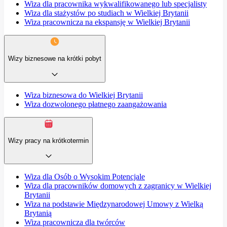
Wiza dla pracownika wykwalifikowanego lub specjalisty
Wiza dla stażystów po studiach w Wielkiej Brytanii
Wiza pracownicza na ekspansję w Wielkiej Brytanii
Wizy biznesowe na krótki pobyt
Wiza biznesowa do Wielkiej Brytanii
Wiza dozwolonego płatnego zaangażowania
Wizy pracy na krótkotermin
Wiza dla Osób o Wysokim Potencjale
Wiza dla pracowników domowych z zagranicy w Wielkiej
Brytanii
Wiza na podstawie Międzynarodowej Umowy z Wielką
Brytanią
Wiza pracownicza dla twórców