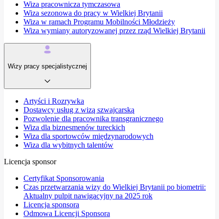
Wiza pracownicza tymczasowa
Wiza sezonowa do pracy w Wielkiej Brytanii
Wiza w ramach Programu Mobilności Młodzieży
Wiza wymiany autoryzowanej przez rząd Wielkiej Brytanii
Wizy pracy specjalistycznej
Artyści i Rozrywka
Dostawcy usług z wizą szwajcarską
Pozwolenie dla pracownika transgranicznego
Wiza dla biznesmenów tureckich
Wiza dla sportowców międzynarodowych
Wiza dla wybitnych talentów
Licencja sponsor
Certyfikat Sponsorowania
Czas przetwarzania wizy do Wielkiej Brytanii po biometrii:
Aktualny pulpit nawigacyjny na 2025 rok
Licencja sponsora
Odmowa Licencji Sponsora