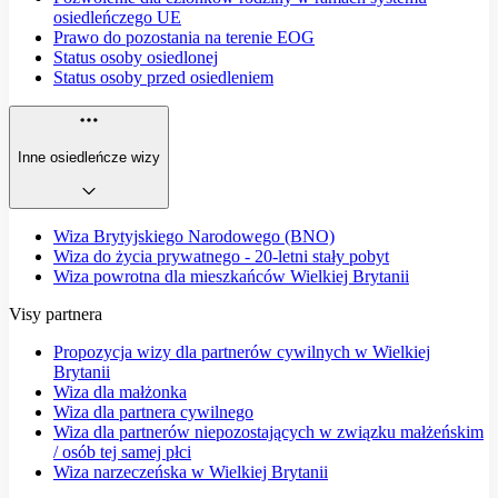
osiedleńczego UE
Prawo do pozostania na terenie EOG
Status osoby osiedlonej
Status osoby przed osiedleniem
Inne osiedleńcze wizy
Wiza Brytyjskiego Narodowego (BNO)
Wiza do życia prywatnego - 20-letni stały pobyt
Wiza powrotna dla mieszkańców Wielkiej Brytanii
Visy partnera
Propozycja wizy dla partnerów cywilnych w Wielkiej
Brytanii
Wiza dla małżonka
Wiza dla partnera cywilnego
Wiza dla partnerów niepozostających w związku małżeńskim
/ osób tej samej płci
Wiza narzeczeńska w Wielkiej Brytanii