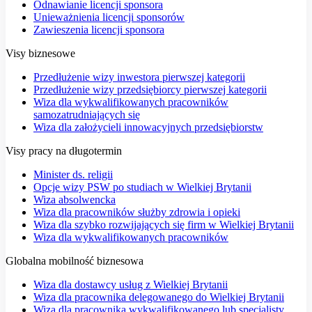
Odnawianie licencji sponsora
Unieważnienia licencji sponsorów
Zawieszenia licencji sponsora
Visy biznesowe
Przedłużenie wizy inwestora pierwszej kategorii
Przedłużenie wizy przedsiębiorcy pierwszej kategorii
Wiza dla wykwalifikowanych pracowników
samozatrudniających się
Wiza dla założycieli innowacyjnych przedsiębiorstw
Visy pracy na długotermin
Minister ds. religii
Opcje wizy PSW po studiach w Wielkiej Brytanii
Wiza absolwencka
Wiza dla pracowników służby zdrowia i opieki
Wiza dla szybko rozwijających się firm w Wielkiej Brytanii
Wiza dla wykwalifikowanych pracowników
Globalna mobilność biznesowa
Wiza dla dostawcy usług z Wielkiej Brytanii
Wiza dla pracownika delegowanego do Wielkiej Brytanii
Wiza dla pracownika wykwalifikowanego lub specjalisty