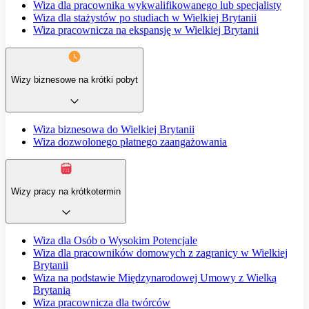
Wiza dla pracownika wykwalifikowanego lub specjalisty
Wiza dla stażystów po studiach w Wielkiej Brytanii
Wiza pracownicza na ekspansję w Wielkiej Brytanii
Wizy biznesowe na krótki pobyt
Wiza biznesowa do Wielkiej Brytanii
Wiza dozwolonego płatnego zaangażowania
Wizy pracy na krótkotermin
Wiza dla Osób o Wysokim Potencjale
Wiza dla pracowników domowych z zagranicy w Wielkiej
Brytanii
Wiza na podstawie Międzynarodowej Umowy z Wielką
Brytanią
Wiza pracownicza dla twórców