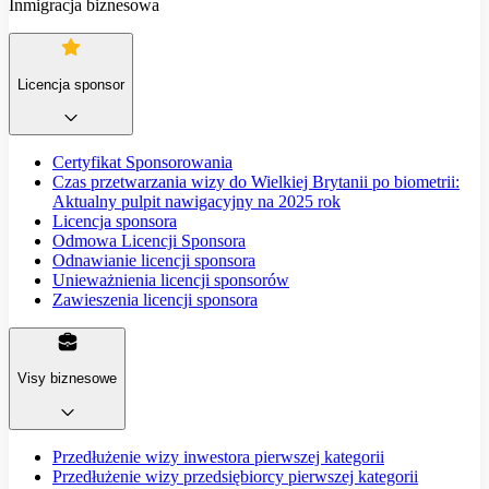
Inmigracja biznesowa
Licencja sponsor
Certyfikat Sponsorowania
Czas przetwarzania wizy do Wielkiej Brytanii po biometrii:
Aktualny pulpit nawigacyjny na 2025 rok
Licencja sponsora
Odmowa Licencji Sponsora
Odnawianie licencji sponsora
Unieważnienia licencji sponsorów
Zawieszenia licencji sponsora
Visy biznesowe
Przedłużenie wizy inwestora pierwszej kategorii
Przedłużenie wizy przedsiębiorcy pierwszej kategorii