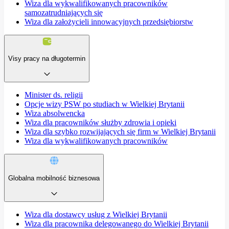
Wiza dla wykwalifikowanych pracowników
samozatrudniających się
Wiza dla założycieli innowacyjnych przedsiębiorstw
Visy pracy na długotermin
Minister ds. religii
Opcje wizy PSW po studiach w Wielkiej Brytanii
Wiza absolwencka
Wiza dla pracowników służby zdrowia i opieki
Wiza dla szybko rozwijających się firm w Wielkiej Brytanii
Wiza dla wykwalifikowanych pracowników
Globalna mobilność biznesowa
Wiza dla dostawcy usług z Wielkiej Brytanii
Wiza dla pracownika delegowanego do Wielkiej Brytanii