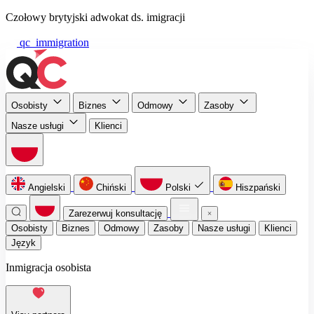
Czołowy brytyjski adwokat ds. imigracji
qc_immigration
Osobisty
Biznes
Odmowy
Zasoby
Nasze usługi
Klienci
Angielski
Chiński
Polski
Hiszpański
Zarezerwuj konsultację
Osobisty
Biznes
Odmowy
Zasoby
Nasze usługi
Klienci
Język
Inmigracja osobista