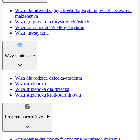
Wiza dla odwiedzających Wielką Brytanię w celu zawarcia
małżeństwa
Wiza grupowa dla turystów chińskich
Wiza rodzinna do Wielkiej Brytanii
Wiza turystyczna
Wizy studenckie
Wiza dla rodzica dziecka-studenta
Wiza studencka
Wiza studencka dla dziecka
Wiza studencka krótkoterminowa
Program osiedleńczy UE
Pozwolenie dla członków rodziny w ramach systemu