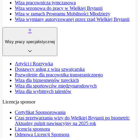
Wiza pracownicza tymczasowa
Wiza sezonowa do pracy w Wielkiej Brytanii
Wiza w ramach Programu Mobilności Młodzieży
Wiza wymiany autoryzowanej przez rząd Wielkiej Brytanii
Wizy pracy specjalistycznej
Artyści i Rozrywka
Dostawcy usług z wizą szwajcarską
Pozwolenie dla pracownika transgranicznego
Wiza dla biznesmenów tureckich
Wiza dla sportowców międzynarodowych
Wiza dla wybitnych talentów
Licencja sponsor
Certyfikat Sponsorowania
Czas przetwarzania wizy do Wielkiej Brytanii po biometrii:
Aktualny pulpit nawigacyjny na 2025 rok
Licencja sponsora
Odmowa Licencji Sponsora