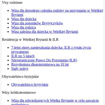
Visy rodzinne
Wiza dla dorosłego członka rodziny na utrzymaniu w Wielkiej
Brytanii
Wiza dla dziecka
Wiza dla potomków Brytyjczyków
Wiza dla rodzica
Wiza zależna dla dziecka w Wielkiej Brytanii
Residencja w Wielkiej Brytanii & ILR
7-letni okres zamieszkania dziecka: ILR z tytułu życia
prywatnego
ILR po 5 latach
Nieograniczone Prawo Do Pozostania (ILR)
Rezydentura długoterminowa na 10 lat
Stały pobyt
Obywatelstwo brytyjskie
Obywatelstwo brytyjskie
Wizy krótkoterminowe
Wiza dla odwiedzających Wielką Brytanię w celu zawarcia
małżeństwa