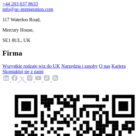
+44 203 637 8633
info@qc-immigration.com
117 Waterloo Road,
Mercury House,
SE1 8UL, UK
Firma
Wszystkie rodzaje wiz do UK
Narzędzia i zasoby
O nas
Kariera
Skontaktuj się z nami