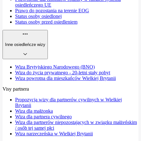
osiedleńczego UE
Prawo do pozostania na terenie EOG
Status osoby osiedlonej
Status osoby przed osiedleniem
Inne osiedleńcze wizy
Wiza Brytyjskiego Narodowego (BNO)
Wiza do życia prywatnego - 20-letni stały pobyt
Wiza powrotna dla mieszkańców Wielkiej Brytanii
Visy partnera
Propozycja wizy dla partnerów cywilnych w Wielkiej
Brytanii
Wiza dla małżonka
Wiza dla partnera cywilnego
Wiza dla partnerów niepozostających w związku małżeńskim
/ osób tej samej płci
Wiza narzeczeńska w Wielkiej Brytanii