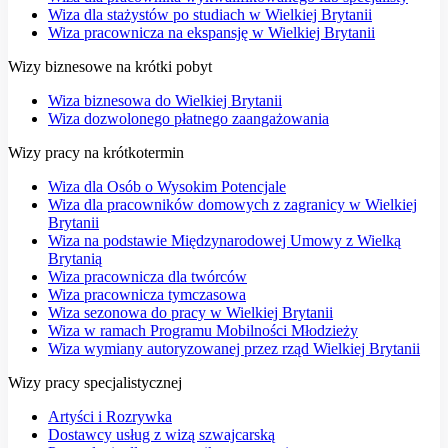
Wiza dla stażystów po studiach w Wielkiej Brytanii
Wiza pracownicza na ekspansję w Wielkiej Brytanii
Wizy biznesowe na krótki pobyt
Wiza biznesowa do Wielkiej Brytanii
Wiza dozwolonego płatnego zaangażowania
Wizy pracy na krótkotermin
Wiza dla Osób o Wysokim Potencjale
Wiza dla pracowników domowych z zagranicy w Wielkiej
Brytanii
Wiza na podstawie Międzynarodowej Umowy z Wielką
Brytanią
Wiza pracownicza dla twórców
Wiza pracownicza tymczasowa
Wiza sezonowa do pracy w Wielkiej Brytanii
Wiza w ramach Programu Mobilności Młodzieży
Wiza wymiany autoryzowanej przez rząd Wielkiej Brytanii
Wizy pracy specjalistycznej
Artyści i Rozrywka
Dostawcy usług z wizą szwajcarską