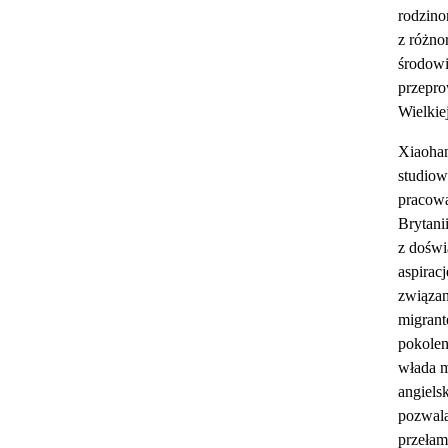
rodzino
z różno
środowi
przepr
Wielkiej
Xiaohan
studiow
pracowa
Brytani
z doświ
aspirac
związan
migran
pokolen
włada 
angiels
pozwala
przełam