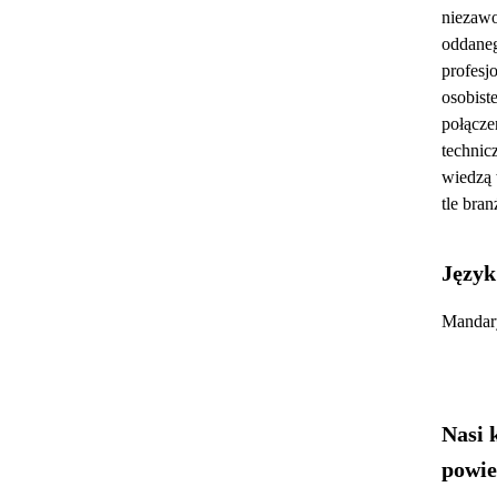
niezawo
oddane
profesjo
osobist
połącze
technic
wiedzą 
tle bran
Język
Mandary
Nasi 
powie