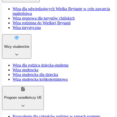
Wiza dla odwiedzających Wielką Brytanię w celu zawarcia
małżeństwa
Wiza grupowa dla turystów chińskich
Wiza rodzinna do Wielkiej Brytanii
Wiza turystyczna
Wizy studenckie
Wiza dla rodzica dziecka-studenta
Wiza studencka
Wiza studencka dla dziecka
Wiza studencka krótkoterminowa
Program osiedleńczy UE
Pozwolenie dla członków rodziny w ramach systemu