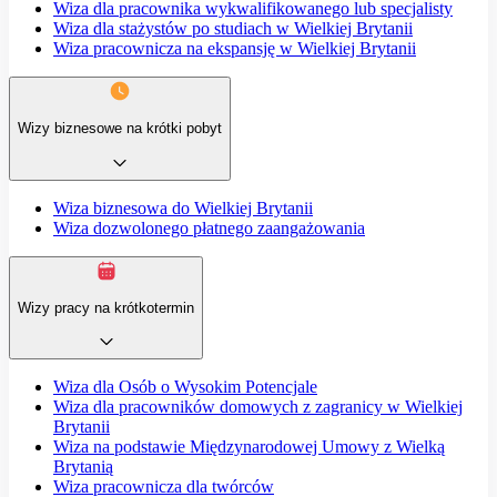
Wiza dla pracownika wykwalifikowanego lub specjalisty
Wiza dla stażystów po studiach w Wielkiej Brytanii
Wiza pracownicza na ekspansję w Wielkiej Brytanii
Wizy biznesowe na krótki pobyt
Wiza biznesowa do Wielkiej Brytanii
Wiza dozwolonego płatnego zaangażowania
Wizy pracy na krótkotermin
Wiza dla Osób o Wysokim Potencjale
Wiza dla pracowników domowych z zagranicy w Wielkiej
Brytanii
Wiza na podstawie Międzynarodowej Umowy z Wielką
Brytanią
Wiza pracownicza dla twórców