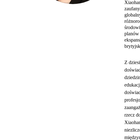
Xiaohan
zaufan
globaln
różnor
środowi
planów 
ekspans
brytyjsk
Z dzies
doświa
dziedzin
edukacj
doświa
profesjo
zaanga
rzecz d
Xiaoha
niezlic
między