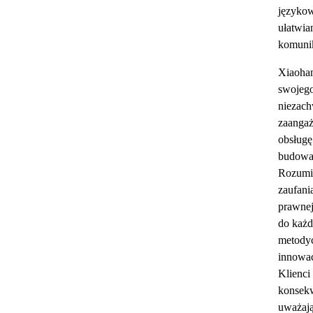
językow
ułatwia
komunik
Xiaohan
swojeg
niezac
zaanga
obsługę 
budowan
Rozumi
zaufani
prawnej
do każd
metody
innowa
Klienci
konsek
uważają