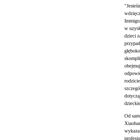
"Jesteś
wdzięc
Immigra
w uzysk
dzieci 
przypad
głęboko
skompl
obejmu
odpowie
rodzicie
szczegó
dotyczą
dziecki
Od sam
Xiaoha
wykazał
profesj