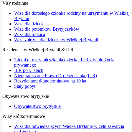
Visy rodzinne
Wiza dla dorosłego członka rodziny na utrzymaniu w Wielkiej
Brytanii
Wiza dla dziecka
Wiza dla potomków Brytyjczyków
Wiza dla rodzica
Wiza zależna dla dziecka w Wielkiej Brytanii
Residencja w Wielkiej Brytanii & ILR
7-letni okres zamieszkania dziecka: ILR z tytułu życia
prywatnego
ILR po 5 latach
Nieograniczone Prawo Do Pozostania (ILR)
Rezydentura długoterminowa na 10 lat
Stały pobyt
Obywatelstwo brytyjskie
Obywatelstwo brytyjskie
Wizy krótkoterminowe
Wiza dla odwiedzających Wielką Brytanię w celu zawarcia
małżeństwa