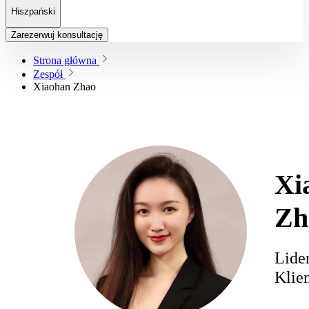
Hiszpański
Zarezerwuj konsultację
Strona główna
Zespół
Xiaohan Zhao
Xi
Zh
Lide
Klie