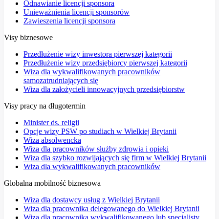
Odnawianie licencji sponsora
Unieważnienia licencji sponsorów
Zawieszenia licencji sponsora
Visy biznesowe
Przedłużenie wizy inwestora pierwszej kategorii
Przedłużenie wizy przedsiębiorcy pierwszej kategorii
Wiza dla wykwalifikowanych pracowników
samozatrudniających się
Wiza dla założycieli innowacyjnych przedsiębiorstw
Visy pracy na długotermin
Minister ds. religii
Opcje wizy PSW po studiach w Wielkiej Brytanii
Wiza absolwencka
Wiza dla pracowników służby zdrowia i opieki
Wiza dla szybko rozwijających się firm w Wielkiej Brytanii
Wiza dla wykwalifikowanych pracowników
Globalna mobilność biznesowa
Wiza dla dostawcy usług z Wielkiej Brytanii
Wiza dla pracownika delegowanego do Wielkiej Brytanii
Wiza dla pracownika wykwalifikowanego lub specjalisty