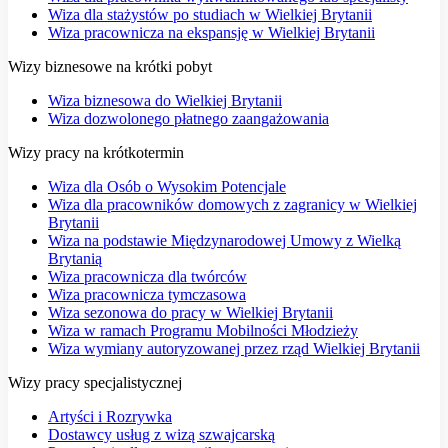
Wiza dla stażystów po studiach w Wielkiej Brytanii
Wiza pracownicza na ekspansję w Wielkiej Brytanii
Wizy biznesowe na krótki pobyt
Wiza biznesowa do Wielkiej Brytanii
Wiza dozwolonego płatnego zaangażowania
Wizy pracy na krótkotermin
Wiza dla Osób o Wysokim Potencjale
Wiza dla pracowników domowych z zagranicy w Wielkiej
Brytanii
Wiza na podstawie Międzynarodowej Umowy z Wielką
Brytanią
Wiza pracownicza dla twórców
Wiza pracownicza tymczasowa
Wiza sezonowa do pracy w Wielkiej Brytanii
Wiza w ramach Programu Mobilności Młodzieży
Wiza wymiany autoryzowanej przez rząd Wielkiej Brytanii
Wizy pracy specjalistycznej
Artyści i Rozrywka
Dostawcy usług z wizą szwajcarską