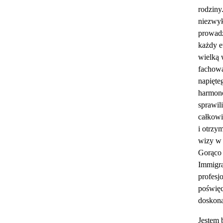
rodziny
niezwyk
prowadz
każdy e
wielką 
fachow
napięte
harmon
sprawili
całkowi
i otrzy
wizy w 
Gorąco
Immigra
profesj
poświęc
doskona
Jestem 