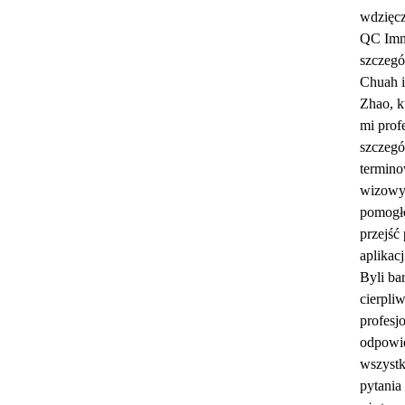
wdzięc
QC Immi
szczegó
Chuah 
Zhao, kt
mi prof
szczegó
termin
wizowy
pomogł
przejść
aplikac
Byli ba
cierpliw
profesjo
odpowie
wszystk
pytania 