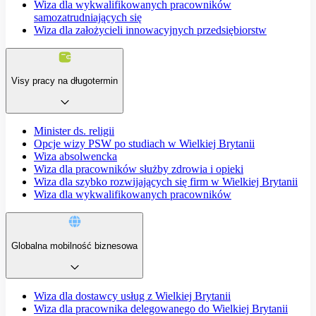
Wiza dla wykwalifikowanych pracowników
samozatrudniających się
Wiza dla założycieli innowacyjnych przedsiębiorstw
Visy pracy na długotermin
Minister ds. religii
Opcje wizy PSW po studiach w Wielkiej Brytanii
Wiza absolwencka
Wiza dla pracowników służby zdrowia i opieki
Wiza dla szybko rozwijających się firm w Wielkiej Brytanii
Wiza dla wykwalifikowanych pracowników
Globalna mobilność biznesowa
Wiza dla dostawcy usług z Wielkiej Brytanii
Wiza dla pracownika delegowanego do Wielkiej Brytanii