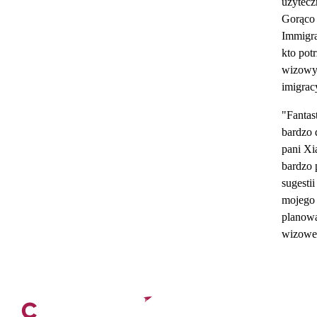
użytecz
Gorąco
Immigra
kto pot
wizowy
imigrac
"Fantas
bardzo 
pani Xi
bardzo
sugesti
mojego 
planow
wizowe