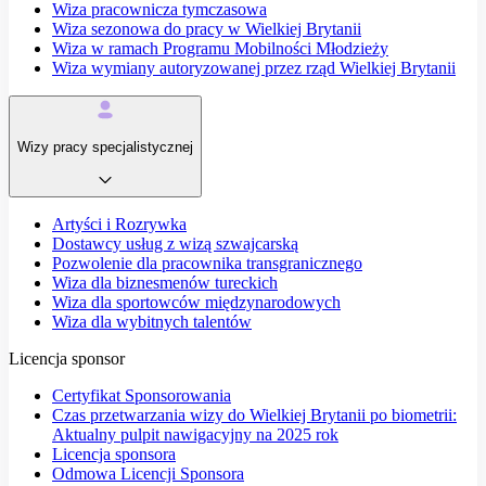
Wiza pracownicza tymczasowa
Wiza sezonowa do pracy w Wielkiej Brytanii
Wiza w ramach Programu Mobilności Młodzieży
Wiza wymiany autoryzowanej przez rząd Wielkiej Brytanii
Wizy pracy specjalistycznej
Artyści i Rozrywka
Dostawcy usług z wizą szwajcarską
Pozwolenie dla pracownika transgranicznego
Wiza dla biznesmenów tureckich
Wiza dla sportowców międzynarodowych
Wiza dla wybitnych talentów
Licencja sponsor
Certyfikat Sponsorowania
Czas przetwarzania wizy do Wielkiej Brytanii po biometrii:
Aktualny pulpit nawigacyjny na 2025 rok
Licencja sponsora
Odmowa Licencji Sponsora