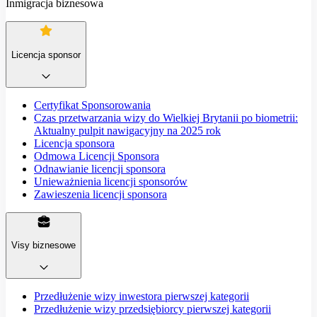
Inmigracja biznesowa
Licencja sponsor
Certyfikat Sponsorowania
Czas przetwarzania wizy do Wielkiej Brytanii po biometrii:
Aktualny pulpit nawigacyjny na 2025 rok
Licencja sponsora
Odmowa Licencji Sponsora
Odnawianie licencji sponsora
Unieważnienia licencji sponsorów
Zawieszenia licencji sponsora
Visy biznesowe
Przedłużenie wizy inwestora pierwszej kategorii
Przedłużenie wizy przedsiębiorcy pierwszej kategorii