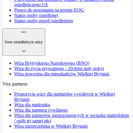
osiedleńczego UE
Prawo do pozostania na terenie EOG
Status osoby osiedlonej
Status osoby przed osiedleniem
Inne osiedleńcze wizy
Wiza Brytyjskiego Narodowego (BNO)
Wiza do życia prywatnego - 20-letni stały pobyt
Wiza powrotna dla mieszkańców Wielkiej Brytanii
Visy partnera
Propozycja wizy dla partnerów cywilnych w Wielkiej
Brytanii
Wiza dla małżonka
Wiza dla partnera cywilnego
Wiza dla partnerów niepozostających w związku małżeńskim
/ osób tej samej płci
Wiza narzeczeńska w Wielkiej Brytanii