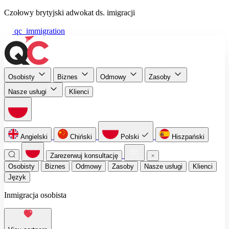
Czołowy brytyjski adwokat ds. imigracji
qc_immigration
Osobisty
Biznes
Odmowy
Zasoby
Nasze usługi
Klienci
Angielski
Chiński
Polski
Hiszpański
Zarezerwuj konsultację
Osobisty
Biznes
Odmowy
Zasoby
Nasze usługi
Klienci
Język
Inmigracja osobista