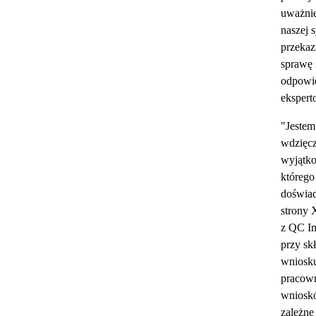
uważnie
naszej s
przekaz
sprawę 
odpowi
ekspert
"Jestem
wdzięc
wyjątko
którego
doświa
strony 
z QC I
przy sk
wniosku
pracown
wniosk
zależne