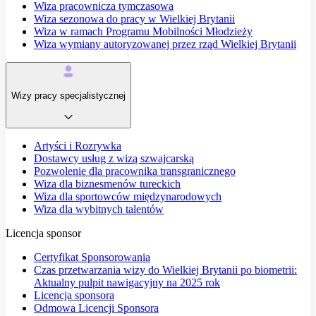
Wiza pracownicza tymczasowa
Wiza sezonowa do pracy w Wielkiej Brytanii
Wiza w ramach Programu Mobilności Młodzieży
Wiza wymiany autoryzowanej przez rząd Wielkiej Brytanii
Wizy pracy specjalistycznej
Artyści i Rozrywka
Dostawcy usług z wizą szwajcarską
Pozwolenie dla pracownika transgranicznego
Wiza dla biznesmenów tureckich
Wiza dla sportowców międzynarodowych
Wiza dla wybitnych talentów
Licencja sponsor
Certyfikat Sponsorowania
Czas przetwarzania wizy do Wielkiej Brytanii po biometrii:
Aktualny pulpit nawigacyjny na 2025 rok
Licencja sponsora
Odmowa Licencji Sponsora