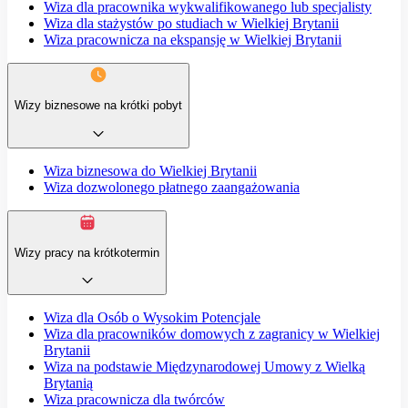
Wiza dla pracownika wykwalifikowanego lub specjalisty
Wiza dla stażystów po studiach w Wielkiej Brytanii
Wiza pracownicza na ekspansję w Wielkiej Brytanii
Wizy biznesowe na krótki pobyt
Wiza biznesowa do Wielkiej Brytanii
Wiza dozwolonego płatnego zaangażowania
Wizy pracy na krótkotermin
Wiza dla Osób o Wysokim Potencjale
Wiza dla pracowników domowych z zagranicy w Wielkiej
Brytanii
Wiza na podstawie Międzynarodowej Umowy z Wielką
Brytanią
Wiza pracownicza dla twórców