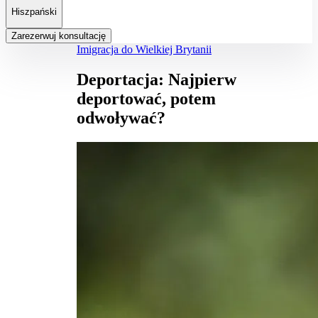
Hiszpański
Zarezerwuj konsultację
Imigracja do Wielkiej Brytanii
Deportacja: Najpierw
deportować, potem
odwoływać?