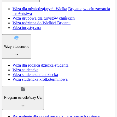
Wiza dla odwiedzających Wielką Brytanię w celu zawarcia
małżeństwa
Wiza grupowa dla turystów chińskich
Wiza rodzinna do Wielkiej Brytanii
Wiza turystyczna
Wizy studenckie
Wiza dla rodzica dziecka-studenta
Wiza studencka
Wiza studencka dla dziecka
Wiza studencka krótkoterminowa
Program osiedleńczy UE
Pozwolenie dla członków rodziny w ramach systemu