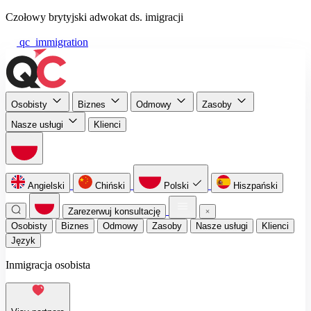
Czołowy brytyjski adwokat ds. imigracji
qc_immigration
Osobisty
Biznes
Odmowy
Zasoby
Nasze usługi
Klienci
Angielski
Chiński
Polski
Hiszpański
Zarezerwuj konsultację
Osobisty
Biznes
Odmowy
Zasoby
Nasze usługi
Klienci
Język
Inmigracja osobista