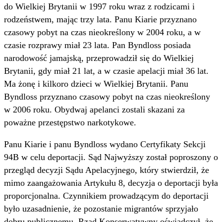
do Wielkiej Brytanii w 1997 roku wraz z rodzicami i
rodzeństwem, mając trzy lata. Panu Kiarie przyznano
czasowy pobyt na czas nieokreślony w 2004 roku, a w
czasie rozprawy miał 23 lata. Pan Byndloss posiada
narodowość jamajską, przeprowadził się do Wielkiej
Brytanii, gdy miał 21 lat, a w czasie apelacji miał 36 lat.
Ma żonę i kilkoro dzieci w Wielkiej Brytanii. Panu
Byndloss przyznano czasowy pobyt na czas nieokreślony
w 2006 roku. Obydwaj apelanci zostali skazani za
poważne przestępstwo narkotykowe.
Panu Kiarie i panu Byndloss wydano Certyfikaty Sekcji
94B w celu deportacji. Sąd Najwyższy został poproszony o
przegląd decyzji Sądu Apelacyjnego, który stwierdził, że
mimo zaangażowania Artykułu 8, decyzja o deportacji była
proporcjonalna. Czynnikiem prowadzącym do deportacji
było uzasadnienie, że pozostanie migrantów sprzyjało
dobru publicznemu. Rząd Konserwatywny oświadczył, że