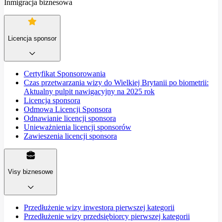
Inmigracja biznesowa
Licencja sponsor
Certyfikat Sponsorowania
Czas przetwarzania wizy do Wielkiej Brytanii po biometrii:
Aktualny pulpit nawigacyjny na 2025 rok
Licencja sponsora
Odmowa Licencji Sponsora
Odnawianie licencji sponsora
Unieważnienia licencji sponsorów
Zawieszenia licencji sponsora
Visy biznesowe
Przedłużenie wizy inwestora pierwszej kategorii
Przedłużenie wizy przedsiębiorcy pierwszej kategorii