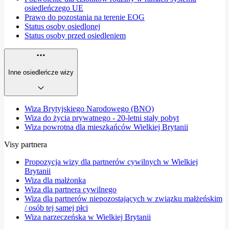
osiedleńczego UE
Prawo do pozostania na terenie EOG
Status osoby osiedlonej
Status osoby przed osiedleniem
Inne osiedleńcze wizy
Wiza Brytyjskiego Narodowego (BNO)
Wiza do życia prywatnego - 20-letni stały pobyt
Wiza powrotna dla mieszkańców Wielkiej Brytanii
Visy partnera
Propozycja wizy dla partnerów cywilnych w Wielkiej
Brytanii
Wiza dla małżonka
Wiza dla partnera cywilnego
Wiza dla partnerów niepozostających w związku małżeńskim
/ osób tej samej płci
Wiza narzeczeńska w Wielkiej Brytanii