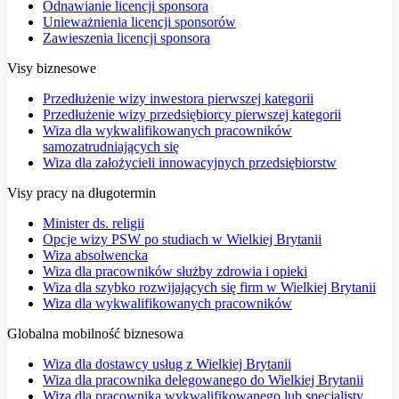
Odnawianie licencji sponsora
Unieważnienia licencji sponsorów
Zawieszenia licencji sponsora
Visy biznesowe
Przedłużenie wizy inwestora pierwszej kategorii
Przedłużenie wizy przedsiębiorcy pierwszej kategorii
Wiza dla wykwalifikowanych pracowników
samozatrudniających się
Wiza dla założycieli innowacyjnych przedsiębiorstw
Visy pracy na długotermin
Minister ds. religii
Opcje wizy PSW po studiach w Wielkiej Brytanii
Wiza absolwencka
Wiza dla pracowników służby zdrowia i opieki
Wiza dla szybko rozwijających się firm w Wielkiej Brytanii
Wiza dla wykwalifikowanych pracowników
Globalna mobilność biznesowa
Wiza dla dostawcy usług z Wielkiej Brytanii
Wiza dla pracownika delegowanego do Wielkiej Brytanii
Wiza dla pracownika wykwalifikowanego lub specjalisty