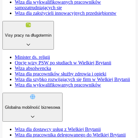
Wiza dla wykwalifikowanych pracowników
samozatrudniających się
Wiza dla założycieli innowacyjnych przedsiębiorstw
Visy pracy na długotermin
Minister ds. religii
Opcje wizy PSW po studiach w Wielkiej Brytanii
Wiza absolwencka
Wiza dla pracowników służby zdrowia i opieki
Wiza dla szybko rozwijających się firm w Wielkiej Brytanii
Wiza dla wykwalifikowanych pracowników
Globalna mobilność biznesowa
Wiza dla dostawcy usług z Wielkiej Brytanii
Wiza dla pracownika delegowanego do Wielkiej Brytanii