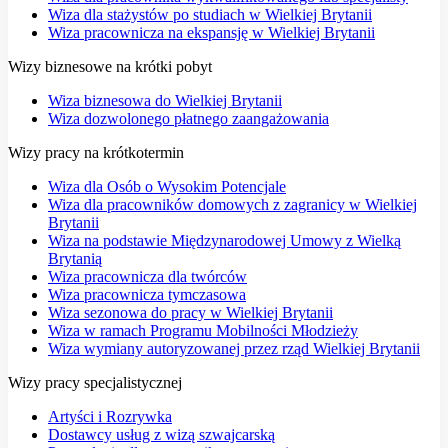
Wiza dla stażystów po studiach w Wielkiej Brytanii
Wiza pracownicza na ekspansję w Wielkiej Brytanii
Wizy biznesowe na krótki pobyt
Wiza biznesowa do Wielkiej Brytanii
Wiza dozwolonego płatnego zaangażowania
Wizy pracy na krótkotermin
Wiza dla Osób o Wysokim Potencjale
Wiza dla pracowników domowych z zagranicy w Wielkiej
Brytanii
Wiza na podstawie Międzynarodowej Umowy z Wielką
Brytanią
Wiza pracownicza dla twórców
Wiza pracownicza tymczasowa
Wiza sezonowa do pracy w Wielkiej Brytanii
Wiza w ramach Programu Mobilności Młodzieży
Wiza wymiany autoryzowanej przez rząd Wielkiej Brytanii
Wizy pracy specjalistycznej
Artyści i Rozrywka
Dostawcy usług z wizą szwajcarską