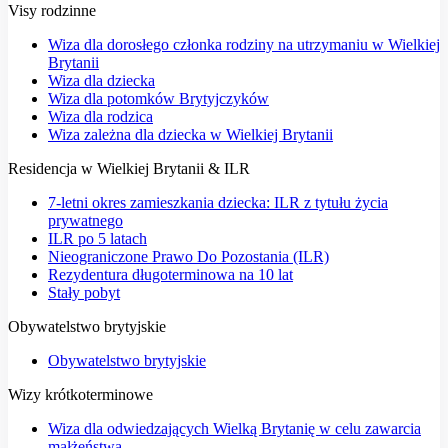
Visy rodzinne
Wiza dla dorosłego członka rodziny na utrzymaniu w Wielkiej
Brytanii
Wiza dla dziecka
Wiza dla potomków Brytyjczyków
Wiza dla rodzica
Wiza zależna dla dziecka w Wielkiej Brytanii
Residencja w Wielkiej Brytanii & ILR
7-letni okres zamieszkania dziecka: ILR z tytułu życia
prywatnego
ILR po 5 latach
Nieograniczone Prawo Do Pozostania (ILR)
Rezydentura długoterminowa na 10 lat
Stały pobyt
Obywatelstwo brytyjskie
Obywatelstwo brytyjskie
Wizy krótkoterminowe
Wiza dla odwiedzających Wielką Brytanię w celu zawarcia
małżeństwa