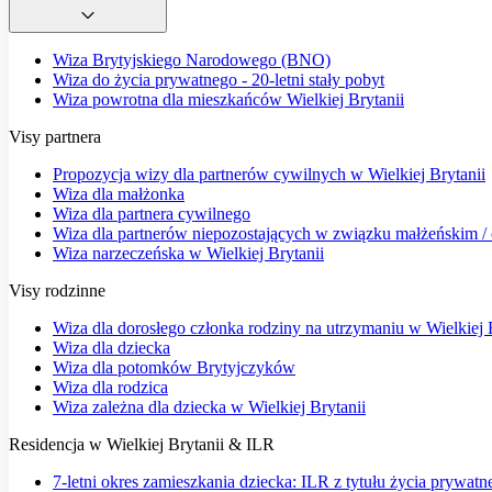
Wiza Brytyjskiego Narodowego (BNO)
Wiza do życia prywatnego - 20-letni stały pobyt
Wiza powrotna dla mieszkańców Wielkiej Brytanii
Visy partnera
Propozycja wizy dla partnerów cywilnych w Wielkiej Brytanii
Wiza dla małżonka
Wiza dla partnera cywilnego
Wiza dla partnerów niepozostających w związku małżeńskim / o
Wiza narzeczeńska w Wielkiej Brytanii
Visy rodzinne
Wiza dla dorosłego członka rodziny na utrzymaniu w Wielkiej 
Wiza dla dziecka
Wiza dla potomków Brytyjczyków
Wiza dla rodzica
Wiza zależna dla dziecka w Wielkiej Brytanii
Residencja w Wielkiej Brytanii & ILR
7-letni okres zamieszkania dziecka: ILR z tytułu życia prywatn