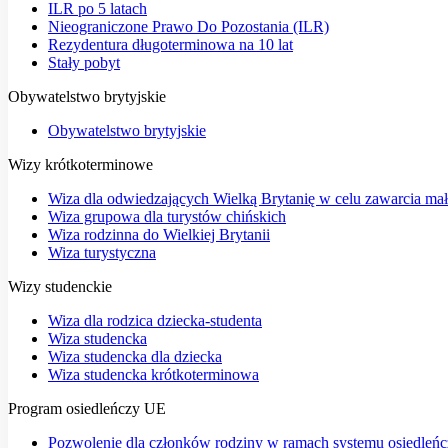
ILR po 5 latach
Nieograniczone Prawo Do Pozostania (ILR)
Rezydentura długoterminowa na 10 lat
Stały pobyt
Obywatelstwo brytyjskie
Obywatelstwo brytyjskie
Wizy krótkoterminowe
Wiza dla odwiedzających Wielką Brytanię w celu zawarcia ma
Wiza grupowa dla turystów chińskich
Wiza rodzinna do Wielkiej Brytanii
Wiza turystyczna
Wizy studenckie
Wiza dla rodzica dziecka-studenta
Wiza studencka
Wiza studencka dla dziecka
Wiza studencka krótkoterminowa
Program osiedleńczy UE
Pozwolenie dla członków rodziny w ramach systemu osiedleń