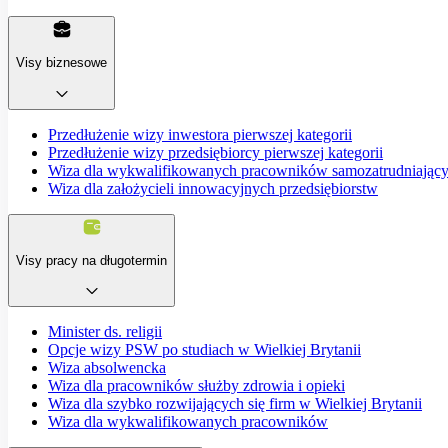
Visy biznesowe
Przedłużenie wizy inwestora pierwszej kategorii
Przedłużenie wizy przedsiębiorcy pierwszej kategorii
Wiza dla wykwalifikowanych pracowników samozatrudniający
Wiza dla założycieli innowacyjnych przedsiębiorstw
Visy pracy na długotermin
Minister ds. religii
Opcje wizy PSW po studiach w Wielkiej Brytanii
Wiza absolwencka
Wiza dla pracowników służby zdrowia i opieki
Wiza dla szybko rozwijających się firm w Wielkiej Brytanii
Wiza dla wykwalifikowanych pracowników