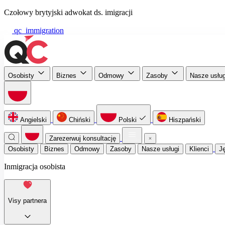
Czołowy brytyjski adwokat ds. imigracji
qc_immigration
Osobisty
Biznes
Odmowy
Zasoby
Nasze usłu
Angielski
Chiński
Polski
Hiszpański
Zarezerwuj konsultację
Osobisty
Biznes
Odmowy
Zasoby
Nasze usługi
Klienci
J
Inmigracja osobista
Visy partnera