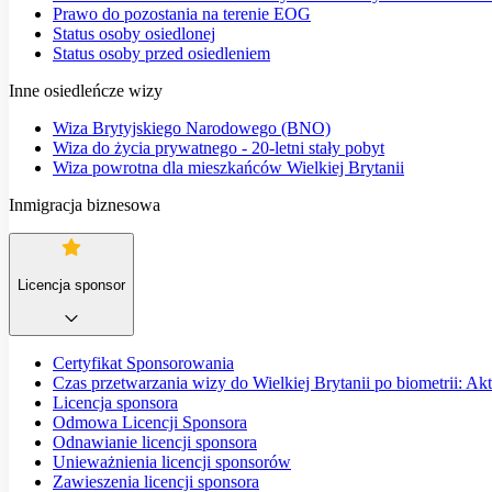
Prawo do pozostania na terenie EOG
Status osoby osiedlonej
Status osoby przed osiedleniem
Inne osiedleńcze wizy
Wiza Brytyjskiego Narodowego (BNO)
Wiza do życia prywatnego - 20-letni stały pobyt
Wiza powrotna dla mieszkańców Wielkiej Brytanii
Inmigracja biznesowa
Licencja sponsor
Certyfikat Sponsorowania
Czas przetwarzania wizy do Wielkiej Brytanii po biometrii: Ak
Licencja sponsora
Odmowa Licencji Sponsora
Odnawianie licencji sponsora
Unieważnienia licencji sponsorów
Zawieszenia licencji sponsora