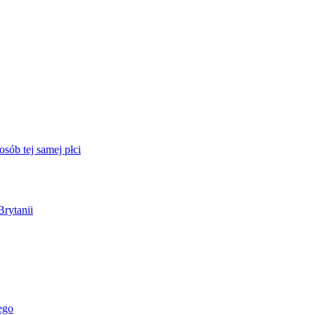
sób tej samej płci
Brytanii
ego