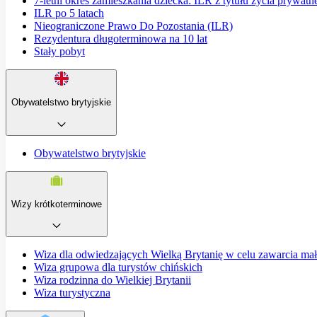
7-letni okres zamieszkania dziecka: ILR z tytułu życia prywatn
ILR po 5 latach
Nieograniczone Prawo Do Pozostania (ILR)
Rezydentura długoterminowa na 10 lat
Stały pobyt
Obywatelstwo brytyjskie
Obywatelstwo brytyjskie
Wizy krótkoterminowe
Wiza dla odwiedzających Wielką Brytanię w celu zawarcia ma
Wiza grupowa dla turystów chińskich
Wiza rodzinna do Wielkiej Brytanii
Wiza turystyczna