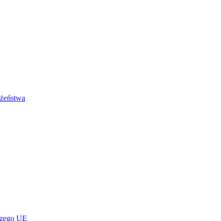
łżeństwa
czego UE