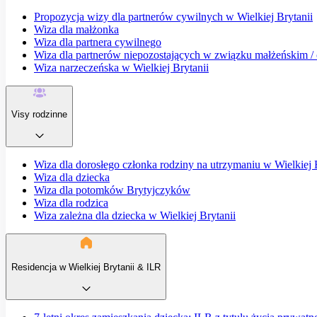
Propozycja wizy dla partnerów cywilnych w Wielkiej Brytanii
Wiza dla małżonka
Wiza dla partnera cywilnego
Wiza dla partnerów niepozostających w związku małżeńskim / o
Wiza narzeczeńska w Wielkiej Brytanii
Visy rodzinne
Wiza dla dorosłego członka rodziny na utrzymaniu w Wielkiej 
Wiza dla dziecka
Wiza dla potomków Brytyjczyków
Wiza dla rodzica
Wiza zależna dla dziecka w Wielkiej Brytanii
Residencja w Wielkiej Brytanii & ILR