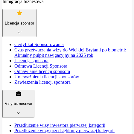
Inmigracja biznesowa
Licencja sponsor
Certyfikat Sponsorowania
Czas przetwarzania wizy do Wielkiej Brytanii po biometrii:
Aktualny pulpit nawigacyjny na 2025 rok
Licencja sponsora
Odmowa Licencji Sponsora
Odnawianie licencji sponsora
Unieważnienia licencji sponsorów
Zawieszenia licencji sponsora
Visy biznesowe
Przedłużenie wizy inwestora pierwszej kategorii
Przedłużenie wizy przedsiębiorcy pierwszej kategorii