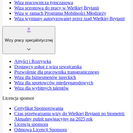
Wiza pracownicza tymczasowa
Wiza sezonowa do pracy w Wielkiej Brytanii
Wiza w ramach Programu Mobilności Młodzieży
Wiza wymiany autoryzowanej przez rząd Wielkiej Brytanii
Wizy pracy specjalistycznej
Artyści i Rozrywka
Dostawcy usług z wizą szwajcarską
Pozwolenie dla pracownika transgranicznego
Wiza dla biznesmenów tureckich
Wiza dla sportowców międzynarodowych
Wiza dla wybitnych talentów
Licencja sponsor
Certyfikat Sponsorowania
Czas przetwarzania wizy do Wielkiej Brytanii po biometrii:
Aktualny pulpit nawigacyjny na 2025 rok
Licencja sponsora
Odmowa Licencji Sponsora