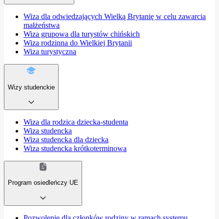
Wiza dla odwiedzających Wielką Brytanię w celu zawarcia
małżeństwa
Wiza grupowa dla turystów chińskich
Wiza rodzinna do Wielkiej Brytanii
Wiza turystyczna
Wizy studenckie
Wiza dla rodzica dziecka-studenta
Wiza studencka
Wiza studencka dla dziecka
Wiza studencka krótkoterminowa
Program osiedleńczy UE
Pozwolenie dla członków rodziny w ramach systemu