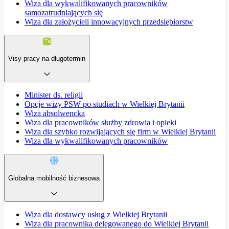
Wiza dla wykwalifikowanych pracowników
samozatrudniających się
Wiza dla założycieli innowacyjnych przedsiębiorstw
Visy pracy na długotermin
Minister ds. religii
Opcje wizy PSW po studiach w Wielkiej Brytanii
Wiza absolwencka
Wiza dla pracowników służby zdrowia i opieki
Wiza dla szybko rozwijających się firm w Wielkiej Brytanii
Wiza dla wykwalifikowanych pracowników
Globalna mobilność biznesowa
Wiza dla dostawcy usług z Wielkiej Brytanii
Wiza dla pracownika delegowanego do Wielkiej Brytanii