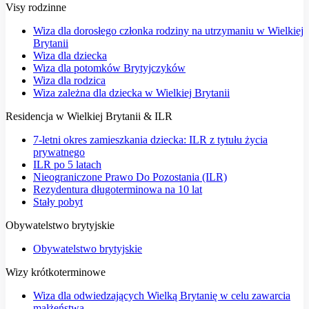
Visy rodzinne
Wiza dla dorosłego członka rodziny na utrzymaniu w Wielkiej
Brytanii
Wiza dla dziecka
Wiza dla potomków Brytyjczyków
Wiza dla rodzica
Wiza zależna dla dziecka w Wielkiej Brytanii
Residencja w Wielkiej Brytanii & ILR
7-letni okres zamieszkania dziecka: ILR z tytułu życia
prywatnego
ILR po 5 latach
Nieograniczone Prawo Do Pozostania (ILR)
Rezydentura długoterminowa na 10 lat
Stały pobyt
Obywatelstwo brytyjskie
Obywatelstwo brytyjskie
Wizy krótkoterminowe
Wiza dla odwiedzających Wielką Brytanię w celu zawarcia
małżeństwa