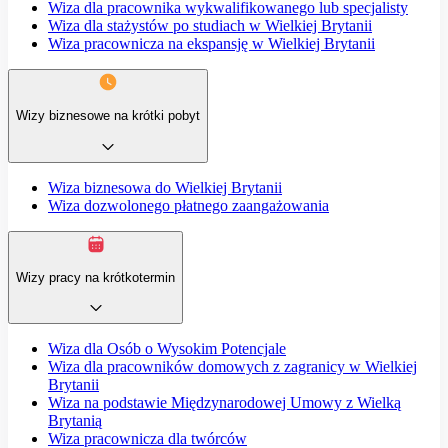
Wiza dla pracownika wykwalifikowanego lub specjalisty
Wiza dla stażystów po studiach w Wielkiej Brytanii
Wiza pracownicza na ekspansję w Wielkiej Brytanii
Wizy biznesowe na krótki pobyt
Wiza biznesowa do Wielkiej Brytanii
Wiza dozwolonego płatnego zaangażowania
Wizy pracy na krótkotermin
Wiza dla Osób o Wysokim Potencjale
Wiza dla pracowników domowych z zagranicy w Wielkiej
Brytanii
Wiza na podstawie Międzynarodowej Umowy z Wielką
Brytanią
Wiza pracownicza dla twórców