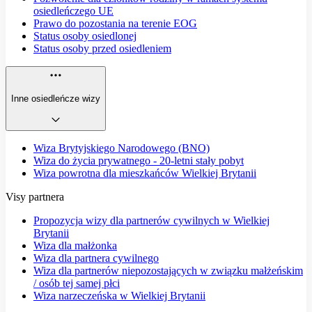
osiedleńczego UE
Prawo do pozostania na terenie EOG
Status osoby osiedlonej
Status osoby przed osiedleniem
Inne osiedleńcze wizy
Wiza Brytyjskiego Narodowego (BNO)
Wiza do życia prywatnego - 20-letni stały pobyt
Wiza powrotna dla mieszkańców Wielkiej Brytanii
Visy partnera
Propozycja wizy dla partnerów cywilnych w Wielkiej
Brytanii
Wiza dla małżonka
Wiza dla partnera cywilnego
Wiza dla partnerów niepozostających w związku małżeńskim
/ osób tej samej płci
Wiza narzeczeńska w Wielkiej Brytanii