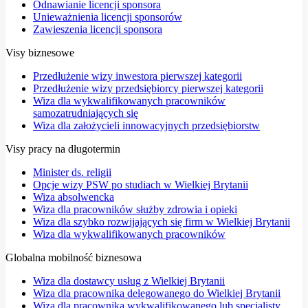
Odnawianie licencji sponsora
Unieważnienia licencji sponsorów
Zawieszenia licencji sponsora
Visy biznesowe
Przedłużenie wizy inwestora pierwszej kategorii
Przedłużenie wizy przedsiębiorcy pierwszej kategorii
Wiza dla wykwalifikowanych pracowników
samozatrudniających się
Wiza dla założycieli innowacyjnych przedsiębiorstw
Visy pracy na długotermin
Minister ds. religii
Opcje wizy PSW po studiach w Wielkiej Brytanii
Wiza absolwencka
Wiza dla pracowników służby zdrowia i opieki
Wiza dla szybko rozwijających się firm w Wielkiej Brytanii
Wiza dla wykwalifikowanych pracowników
Globalna mobilność biznesowa
Wiza dla dostawcy usług z Wielkiej Brytanii
Wiza dla pracownika delegowanego do Wielkiej Brytanii
Wiza dla pracownika wykwalifikowanego lub specjalisty