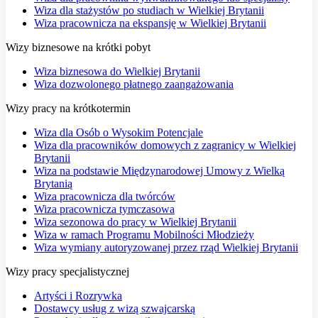
Wiza dla stażystów po studiach w Wielkiej Brytanii
Wiza pracownicza na ekspansję w Wielkiej Brytanii
Wizy biznesowe na krótki pobyt
Wiza biznesowa do Wielkiej Brytanii
Wiza dozwolonego płatnego zaangażowania
Wizy pracy na krótkotermin
Wiza dla Osób o Wysokim Potencjale
Wiza dla pracowników domowych z zagranicy w Wielkiej
Brytanii
Wiza na podstawie Międzynarodowej Umowy z Wielką
Brytanią
Wiza pracownicza dla twórców
Wiza pracownicza tymczasowa
Wiza sezonowa do pracy w Wielkiej Brytanii
Wiza w ramach Programu Mobilności Młodzieży
Wiza wymiany autoryzowanej przez rząd Wielkiej Brytanii
Wizy pracy specjalistycznej
Artyści i Rozrywka
Dostawcy usług z wizą szwajcarską