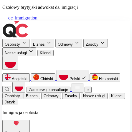
Czołowy brytyjski adwokat ds. imigracji
qc_immigration
Osobisty
Biznes
Odmowy
Zasoby
Nasze usługi
Klienci
Angielski
Chiński
Polski
Hiszpański
Zarezerwuj konsultację
Osobisty
Biznes
Odmowy
Zasoby
Nasze usługi
Klienci
Język
Inmigracja osobista