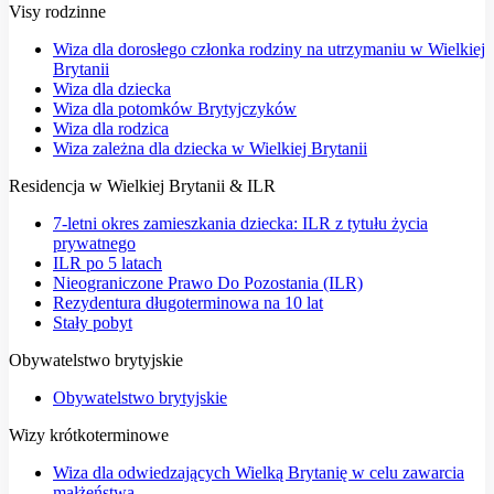
Visy rodzinne
Wiza dla dorosłego członka rodziny na utrzymaniu w Wielkiej
Brytanii
Wiza dla dziecka
Wiza dla potomków Brytyjczyków
Wiza dla rodzica
Wiza zależna dla dziecka w Wielkiej Brytanii
Residencja w Wielkiej Brytanii & ILR
7-letni okres zamieszkania dziecka: ILR z tytułu życia
prywatnego
ILR po 5 latach
Nieograniczone Prawo Do Pozostania (ILR)
Rezydentura długoterminowa na 10 lat
Stały pobyt
Obywatelstwo brytyjskie
Obywatelstwo brytyjskie
Wizy krótkoterminowe
Wiza dla odwiedzających Wielką Brytanię w celu zawarcia
małżeństwa