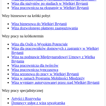
Wiza dla stażystów po studiach w Wielkiej Brytanii
Wiza pracownicza na ekspansję w Wielkiej Brytanii
Wizy biznesowe na krótki pobyt
Wiza biznesowa do Wielkiej Brytanii
Wiza dozwolonego płatnego zaangażowania
Wizy pracy na krótkotermin
Wiza dla Osób o Wysokim Potencjale
Wiza dla pracowników domowych z zagranicy w Wielkiej
Brytanii
Wiza na podstawie Międzynarodowej Umowy z Wielką
Brytanią
Wiza pracownicza dla twórców
Wiza pracownicza tymczasowa
Wiza sezonowa do pracy w Wielkiej Brytanii
Wiza w ramach Programu Mobilności Młodzieży
Wiza wymiany autoryzowanej przez rząd Wielkiej Brytanii
Wizy pracy specjalistycznej
Artyści i Rozrywka
Dostawcy usług z wizą szwajcarską