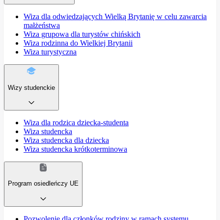
Wiza dla odwiedzających Wielką Brytanię w celu zawarcia
małżeństwa
Wiza grupowa dla turystów chińskich
Wiza rodzinna do Wielkiej Brytanii
Wiza turystyczna
Wizy studenckie
Wiza dla rodzica dziecka-studenta
Wiza studencka
Wiza studencka dla dziecka
Wiza studencka krótkoterminowa
Program osiedleńczy UE
Pozwolenie dla członków rodziny w ramach systemu