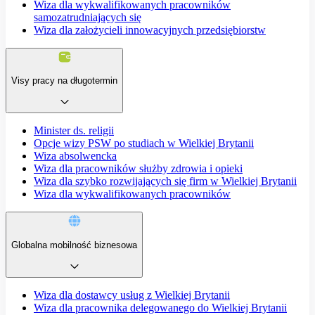
Wiza dla wykwalifikowanych pracowników
samozatrudniających się
Wiza dla założycieli innowacyjnych przedsiębiorstw
Visy pracy na długotermin
Minister ds. religii
Opcje wizy PSW po studiach w Wielkiej Brytanii
Wiza absolwencka
Wiza dla pracowników służby zdrowia i opieki
Wiza dla szybko rozwijających się firm w Wielkiej Brytanii
Wiza dla wykwalifikowanych pracowników
Globalna mobilność biznesowa
Wiza dla dostawcy usług z Wielkiej Brytanii
Wiza dla pracownika delegowanego do Wielkiej Brytanii