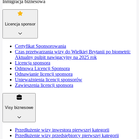
Inmigracja biznesowa
Licencja sponsor
Certyfikat Sponsorowania
Czas przetwarzania wizy do Wielkiej Brytanii po biometrii:
Aktualny pulpit nawigacyjny na 2025 rok
Licencja sponsora
Odmowa Licencji Sponsora
Odnawianie licencji sponsora
Unieważnienia licencji sponsorów
Zawieszenia licencji sponsora
Visy biznesowe
Przedłużenie wizy inwestora pierwszej kategorii
Przedłużenie wizy przedsiębiorcy pierwszej kategorii