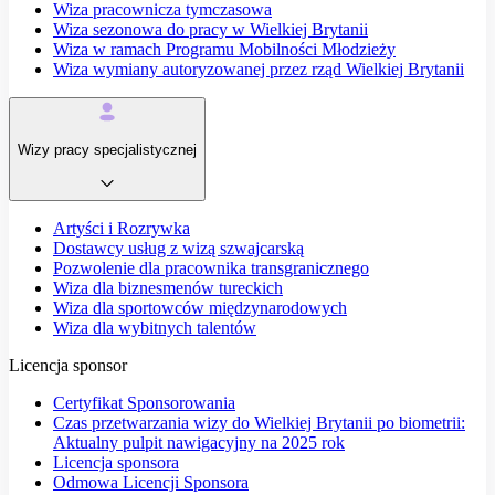
Wiza pracownicza tymczasowa
Wiza sezonowa do pracy w Wielkiej Brytanii
Wiza w ramach Programu Mobilności Młodzieży
Wiza wymiany autoryzowanej przez rząd Wielkiej Brytanii
Wizy pracy specjalistycznej
Artyści i Rozrywka
Dostawcy usług z wizą szwajcarską
Pozwolenie dla pracownika transgranicznego
Wiza dla biznesmenów tureckich
Wiza dla sportowców międzynarodowych
Wiza dla wybitnych talentów
Licencja sponsor
Certyfikat Sponsorowania
Czas przetwarzania wizy do Wielkiej Brytanii po biometrii:
Aktualny pulpit nawigacyjny na 2025 rok
Licencja sponsora
Odmowa Licencji Sponsora