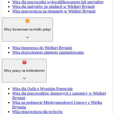
Wiza dla pracownika wykwalifikowanego lub specjalisty
Wiza dla stażystów po studiach w Wielkiej Brytanii
Wiza pracownicza na ekspansję w Wielkiej Brytanii
Wizy biznesowe na krótki pobyt
Wiza biznesowa do Wielkiej Brytanii
Wiza dozwolonego płatnego zaangażowania
Wizy pracy na krótkotermin
Wiza dla Osób o Wysokim Potencjale
Wiza dla pracowników domowych z zagranicy w Wielkiej
Brytanii
Wiza na podstawie Międzynarodowej Umowy z Wielką
Brytanią
Wiza pracownicza dla twórców