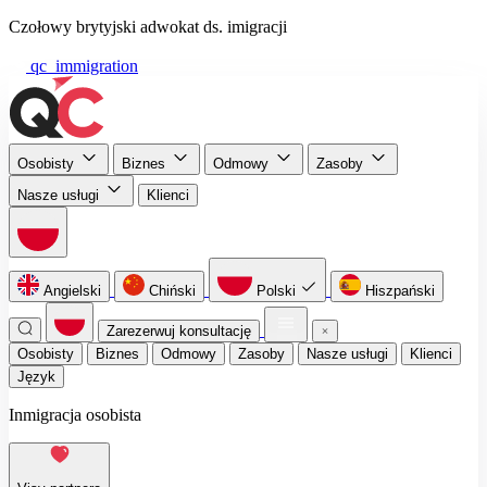
Czołowy brytyjski adwokat ds. imigracji
qc_immigration
Osobisty
Biznes
Odmowy
Zasoby
Nasze usługi
Klienci
Angielski
Chiński
Polski
Hiszpański
Zarezerwuj konsultację
Osobisty
Biznes
Odmowy
Zasoby
Nasze usługi
Klienci
Język
Inmigracja osobista