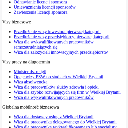
Odnawianie licencji sponsora
Unieważnienia licencji sponsorów
Zawieszenia licencji sponsora
Visy biznesowe
Przedłużenie wizy inwestora pierwszej kategorii
Przedłużenie wizy przedsiębiorcy pierwszej kategorii
Wiza dla wykwalifikowanych pracowników
samozatrudniających się
Wiza dla założycieli innowacyjnych przedsiębiorstw
Visy pracy na długotermin
Minister ds. religii
Opcje wizy PSW po studiach w Wielkiej Brytanii
Wiza absolwencka
Wiza dla pracowników służby zdrowia i opieki
Wiza dla szybko rozwijających się firm w Wielkiej Brytanii
Wiza dla wykwalifikowanych pracowników
Globalna mobilność biznesowa
Wiza dla dostawcy usług z Wielkiej Brytanii
Wiza dla pracownika delegowanego do Wielkiej Brytanii
Wiza dla pracownika wykwalifikowanego lub specjalisty