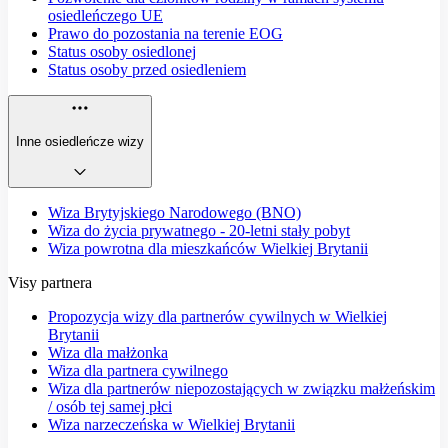
osiedleńczego UE
Prawo do pozostania na terenie EOG
Status osoby osiedlonej
Status osoby przed osiedleniem
Inne osiedleńcze wizy
Wiza Brytyjskiego Narodowego (BNO)
Wiza do życia prywatnego - 20-letni stały pobyt
Wiza powrotna dla mieszkańców Wielkiej Brytanii
Visy partnera
Propozycja wizy dla partnerów cywilnych w Wielkiej
Brytanii
Wiza dla małżonka
Wiza dla partnera cywilnego
Wiza dla partnerów niepozostających w związku małżeńskim
/ osób tej samej płci
Wiza narzeczeńska w Wielkiej Brytanii