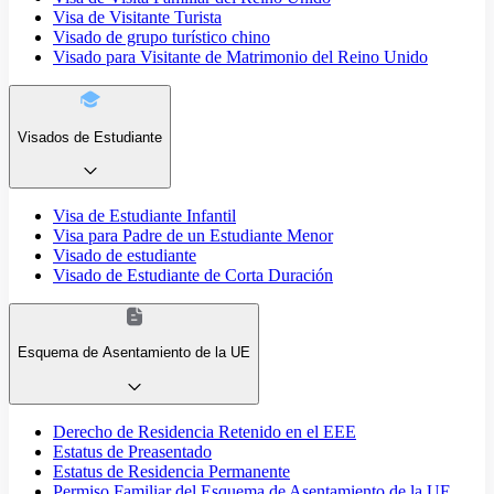
Visa de Visitante Turista
Visado de grupo turístico chino
Visado para Visitante de Matrimonio del Reino Unido
Visados de Estudiante
Visa de Estudiante Infantil
Visa para Padre de un Estudiante Menor
Visado de estudiante
Visado de Estudiante de Corta Duración
Esquema de Asentamiento de la UE
Derecho de Residencia Retenido en el EEE
Estatus de Preasentado
Estatus de Residencia Permanente
Permiso Familiar del Esquema de Asentamiento de la UE