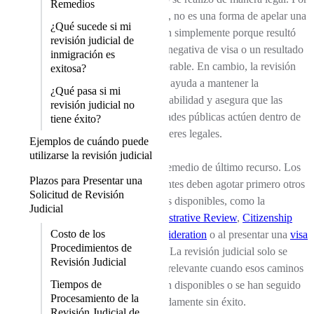
Remedios
lo tanto, no es una forma de apelar una
¿Qué sucede si mi
decisión simplemente porque resultó
revisión judicial de
en una negativa de visa o un resultado
inmigración es
desfavorable. En cambio, la revisión
exitosa?
judicial ayuda a mantener la
¿Qué pasa si mi
responsabilidad y asegura que las
revisión judicial no
autoridades públicas actúen dentro de
tiene éxito?
sus poderes legales.
Ejemplos de cuándo puede
utilizarse la revisión judicial
Es un remedio de último recurso. Los
Plazos para Presentar una
solicitantes deben agotar primero otros
Solicitud de Revisión
recursos disponibles, como la
Judicial
Administrative Review
,
Citizenship
Costo de los
Reconsideration
o al presentar una
visa
Procedimientos de
appeal
. La revisión judicial solo se
Revisión Judicial
vuelve relevante cuando esos caminos
Tiempos de
no están disponibles o se han seguido
Procesamiento de la
adecuadamente sin éxito.
Revisión Judicial de