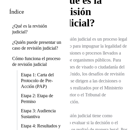
¿Qué es la
revisión
Índice
judicial?
¿Qué es la revisión
judicial?
La revisión judicial es un proceso legal
¿Quién puede presentar un
utilizado para impugnar la legalidad de
caso de revisión judicial?
las decisiones o procesos llevados a
Cómo funciona el proceso
cabo por organismos públicos. Para
de revisión judicial
decisiones de visado o ciudadanía del
Reino Unido, los desafíos de revisión
Etapa 1: Carta del
Protocolo de Pre-
judicial se dirigen a las decisiones o
Acción (PAP)
procesos realizados por el Ministerio
del Interior o el Tribunal de
Etapa 2: Etapa de
Permiso
Inmigración.
Etapa 3: Audiencia
La revisión judicial tiene como
Sustantiva
objetivo evaluar si la decisión o el
Etapa 4: Resultados y
proceso se realizó de manera legal. Por