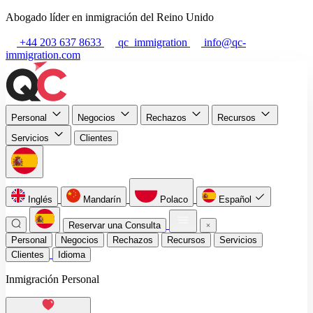
Abogado líder en inmigración del Reino Unido
+44 203 637 8633
qc_immigration
info@qc-
immigration.com
Personal
Negocios
Rechazos
Recursos
Servicios
Clientes
Inglés
Mandarín
Polaco
Español
Reservar una Consulta
Personal
Negocios
Rechazos
Recursos
Servicios
Clientes
Idioma
Inmigración Personal