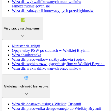
Wiza dla wykwalifikowanych pracowników
samozatrudniających się
Wiza dla założycieli innowacyjnych przedsiębiorstw
Visy pracy na długotermin
Minister ds. religii
Opcje wizy PSW po studiach w Wielkiej Brytanii
Wiza absolwencka
Wiza dla pracowników służby zdrowia i opieki
Wiza dla szybko rozwijających się firm w Wielkiej Brytanii
Wiza dla wykwalifikowanych pracowników
Globalna mobilność biznesowa
Wiza dla dostawcy usług z Wielkiej Brytanii
Wiza dla pracownika delegowanego do Wielkiej Brytanii