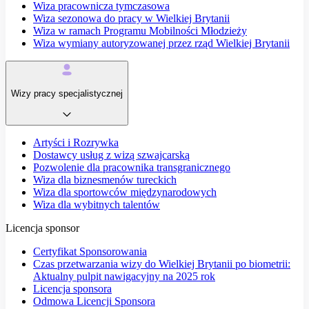
Wiza pracownicza tymczasowa
Wiza sezonowa do pracy w Wielkiej Brytanii
Wiza w ramach Programu Mobilności Młodzieży
Wiza wymiany autoryzowanej przez rząd Wielkiej Brytanii
Wizy pracy specjalistycznej
Artyści i Rozrywka
Dostawcy usług z wizą szwajcarską
Pozwolenie dla pracownika transgranicznego
Wiza dla biznesmenów tureckich
Wiza dla sportowców międzynarodowych
Wiza dla wybitnych talentów
Licencja sponsor
Certyfikat Sponsorowania
Czas przetwarzania wizy do Wielkiej Brytanii po biometrii:
Aktualny pulpit nawigacyjny na 2025 rok
Licencja sponsora
Odmowa Licencji Sponsora