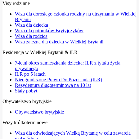
Visy rodzinne
Wiza dla dorosłego członka rodziny na utrzymaniu w Wielkiej
Brytanii
Wiza dla dziecka
Wiza dla potomków Brytyjczyków
Wiza dla rodzica
Wiza zależna dla dziecka w Wielkiej Brytanii
Residencja w Wielkiej Brytanii & ILR
7-letni okres zamieszkania dziecka: ILR z tytułu życia
prywatnego
ILR po 5 latach
Nieograniczone Prawo Do Pozostania (ILR)
Rezydentura długoterminowa na 10 lat
Stały pobyt
Obywatelstwo brytyjskie
Obywatelstwo brytyjskie
Wizy krótkoterminowe
Wiza dla odwiedzających Wielką Brytanię w celu zawarcia
małżeństwa