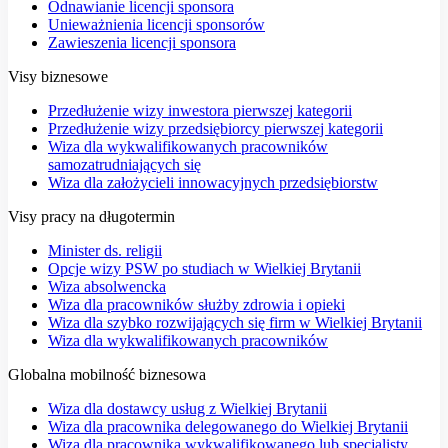
Odnawianie licencji sponsora
Unieważnienia licencji sponsorów
Zawieszenia licencji sponsora
Visy biznesowe
Przedłużenie wizy inwestora pierwszej kategorii
Przedłużenie wizy przedsiębiorcy pierwszej kategorii
Wiza dla wykwalifikowanych pracowników
samozatrudniających się
Wiza dla założycieli innowacyjnych przedsiębiorstw
Visy pracy na długotermin
Minister ds. religii
Opcje wizy PSW po studiach w Wielkiej Brytanii
Wiza absolwencka
Wiza dla pracowników służby zdrowia i opieki
Wiza dla szybko rozwijających się firm w Wielkiej Brytanii
Wiza dla wykwalifikowanych pracowników
Globalna mobilność biznesowa
Wiza dla dostawcy usług z Wielkiej Brytanii
Wiza dla pracownika delegowanego do Wielkiej Brytanii
Wiza dla pracownika wykwalifikowanego lub specjalisty