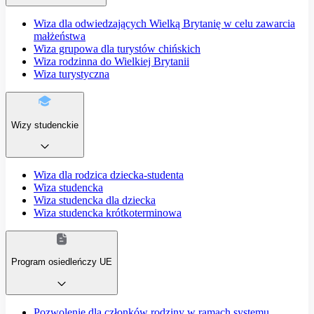
Wiza dla odwiedzających Wielką Brytanię w celu zawarcia
małżeństwa
Wiza grupowa dla turystów chińskich
Wiza rodzinna do Wielkiej Brytanii
Wiza turystyczna
Wizy studenckie
Wiza dla rodzica dziecka-studenta
Wiza studencka
Wiza studencka dla dziecka
Wiza studencka krótkoterminowa
Program osiedleńczy UE
Pozwolenie dla członków rodziny w ramach systemu