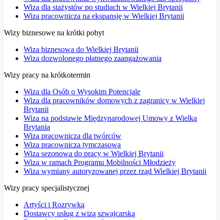
Wiza dla stażystów po studiach w Wielkiej Brytanii
Wiza pracownicza na ekspansję w Wielkiej Brytanii
Wizy biznesowe na krótki pobyt
Wiza biznesowa do Wielkiej Brytanii
Wiza dozwolonego płatnego zaangażowania
Wizy pracy na krótkotermin
Wiza dla Osób o Wysokim Potencjale
Wiza dla pracowników domowych z zagranicy w Wielkiej
Brytanii
Wiza na podstawie Międzynarodowej Umowy z Wielką
Brytanią
Wiza pracownicza dla twórców
Wiza pracownicza tymczasowa
Wiza sezonowa do pracy w Wielkiej Brytanii
Wiza w ramach Programu Mobilności Młodzieży
Wiza wymiany autoryzowanej przez rząd Wielkiej Brytanii
Wizy pracy specjalistycznej
Artyści i Rozrywka
Dostawcy usług z wizą szwajcarską