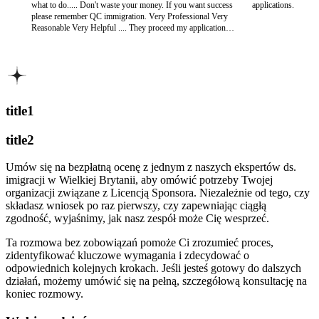
what to do..... Don't waste your money. If you want success
applications.
please remember QC immigration. Very Professional Very
Reasonable Very Helpful .... They proceed my application
for DLR EXTENTION IN 2014 AND GOT EXTENTION
WITHOUT ANY OBJECTION. TODAY I GOT ILR
BECAUSE OF QC IMMIGRATION.. THANKS....ALOT
title1
title2
Umów się na bezpłatną ocenę z jednym z naszych ekspertów ds.
imigracji w Wielkiej Brytanii, aby omówić potrzeby Twojej
organizacji związane z Licencją Sponsora. Niezależnie od tego, czy
składasz wniosek po raz pierwszy, czy zapewniając ciągłą
zgodność, wyjaśnimy, jak nasz zespół może Cię wesprzeć.
Ta rozmowa bez zobowiązań pomoże Ci zrozumieć proces,
zidentyfikować kluczowe wymagania i zdecydować o
odpowiednich kolejnych krokach. Jeśli jesteś gotowy do dalszych
działań, możemy umówić się na pełną, szczegółową konsultację na
koniec rozmowy.