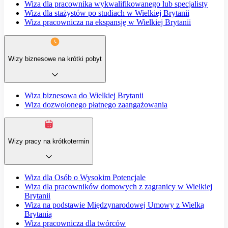
Wiza dla pracownika wykwalifikowanego lub specjalisty
Wiza dla stażystów po studiach w Wielkiej Brytanii
Wiza pracownicza na ekspansję w Wielkiej Brytanii
Wizy biznesowe na krótki pobyt
Wiza biznesowa do Wielkiej Brytanii
Wiza dozwolonego płatnego zaangażowania
Wizy pracy na krótkotermin
Wiza dla Osób o Wysokim Potencjale
Wiza dla pracowników domowych z zagranicy w Wielkiej
Brytanii
Wiza na podstawie Międzynarodowej Umowy z Wielką
Brytanią
Wiza pracownicza dla twórców