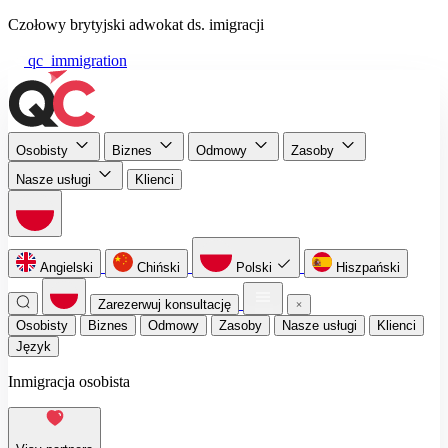
Czołowy brytyjski adwokat ds. imigracji
qc_immigration
Osobisty
Biznes
Odmowy
Zasoby
Nasze usługi
Klienci
Angielski
Chiński
Polski
Hiszpański
Zarezerwuj konsultację
Osobisty
Biznes
Odmowy
Zasoby
Nasze usługi
Klienci
Język
Inmigracja osobista