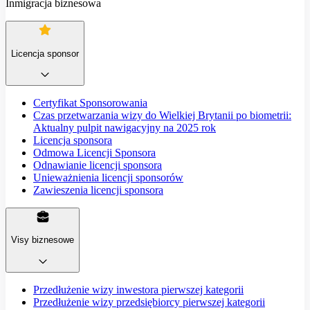
Inmigracja biznesowa
Licencja sponsor
Certyfikat Sponsorowania
Czas przetwarzania wizy do Wielkiej Brytanii po biometrii:
Aktualny pulpit nawigacyjny na 2025 rok
Licencja sponsora
Odmowa Licencji Sponsora
Odnawianie licencji sponsora
Unieważnienia licencji sponsorów
Zawieszenia licencji sponsora
Visy biznesowe
Przedłużenie wizy inwestora pierwszej kategorii
Przedłużenie wizy przedsiębiorcy pierwszej kategorii