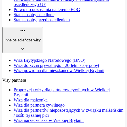
osiedleńczego UE
Prawo do pozostania na terenie EOG
Status osoby osiedlonej
Status osoby przed osiedleniem
Inne osiedleńcze wizy
Wiza Brytyjskiego Narodowego (BNO)
Wiza do życia prywatnego - 20-letni stały pobyt
Wiza powrotna dla mieszkańców Wielkiej Brytanii
Visy partnera
Propozycja wizy dla partnerów cywilnych w Wielkiej
Brytanii
Wiza dla małżonka
Wiza dla partnera cywilnego
Wiza dla partnerów niepozostających w związku małżeńskim
/ osób tej samej płci
Wiza narzeczeńska w Wielkiej Brytanii