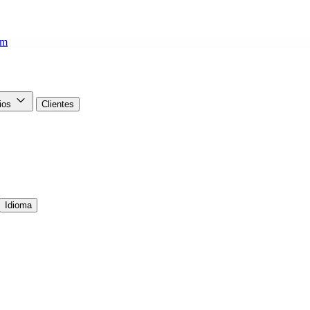
om
cios
Clientes
Idioma