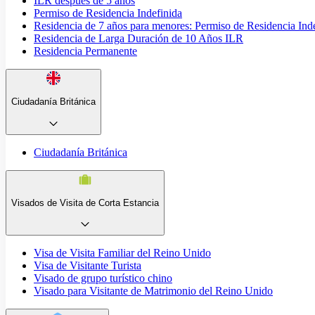
ILR después de 5 años
Permiso de Residencia Indefinida
Residencia de 7 años para menores: Permiso de Residencia Ind
Residencia de Larga Duración de 10 Años ILR
Residencia Permanente
Ciudadanía Británica
Ciudadanía Británica
Visados de Visita de Corta Estancia
Visa de Visita Familiar del Reino Unido
Visa de Visitante Turista
Visado de grupo turístico chino
Visado para Visitante de Matrimonio del Reino Unido