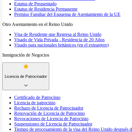
Estatus de Preasentado
Estatus de Residencia Permanente
Permiso Familiar del Esquema de Asentamiento de la UE
Otro Asentamiento en el Reino Unido
Visa de Residente que Regresa al Reino Unido
Visado de Vida Privada - Residencia de 20 Años
Visado para nacionales británicos (en el extranjero)
Inmigración de Negocios
Licencia de Patrocinador
Certificado de Patrocinio
Licencia de patrocinio
Rechazo de Licencia de Patrocinador
Renovación de Licencia de Patrocinio
Revocaciones de Licencia de Patrocinio
Suspensiones de Licencia de Patrocinador
Tiempo de procesamiento de la visa del Reino Unido después de