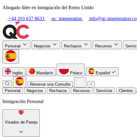
Abogado líder en inmigración del Reino Unido
+44 203 637 8633
qc_immigration
info@qc-immigration.c
Personal
Negocios
Rechazos
Recursos
Servi
Inglés
Mandarín
Polaco
Español
Reservar una Consulta
Personal
Negocios
Rechazos
Recursos
Servicios
Clientes
Inmigración Personal
Visados de Pareja