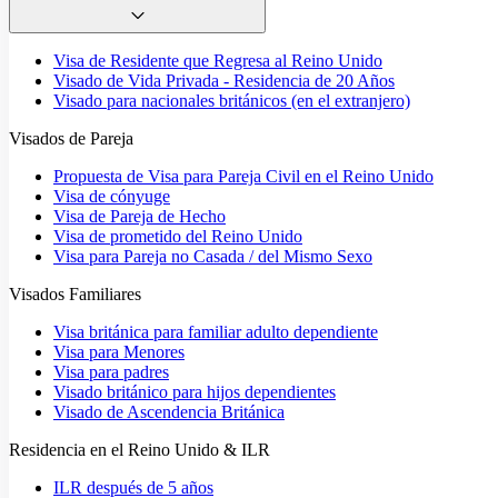
Visa de Residente que Regresa al Reino Unido
Visado de Vida Privada - Residencia de 20 Años
Visado para nacionales británicos (en el extranjero)
Visados de Pareja
Propuesta de Visa para Pareja Civil en el Reino Unido
Visa de cónyuge
Visa de Pareja de Hecho
Visa de prometido del Reino Unido
Visa para Pareja no Casada / del Mismo Sexo
Visados Familiares
Visa británica para familiar adulto dependiente
Visa para Menores
Visa para padres
Visado británico para hijos dependientes
Visado de Ascendencia Británica
Residencia en el Reino Unido & ILR
ILR después de 5 años