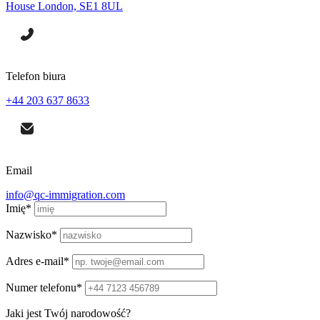
House London, SE1 8UL
Telefon biura
+44 203 637 8633
Email
info@qc-immigration.com
Imię
*
Nazwisko
*
Adres e-mail
*
Numer telefonu
*
Jaki jest Twój narodowość?