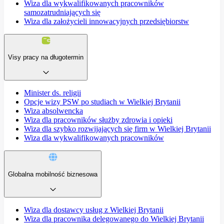
Wiza dla wykwalifikowanych pracowników
samozatrudniających się
Wiza dla założycieli innowacyjnych przedsiębiorstw
Visy pracy na długotermin
Minister ds. religii
Opcje wizy PSW po studiach w Wielkiej Brytanii
Wiza absolwencka
Wiza dla pracowników służby zdrowia i opieki
Wiza dla szybko rozwijających się firm w Wielkiej Brytanii
Wiza dla wykwalifikowanych pracowników
Globalna mobilność biznesowa
Wiza dla dostawcy usług z Wielkiej Brytanii
Wiza dla pracownika delegowanego do Wielkiej Brytanii