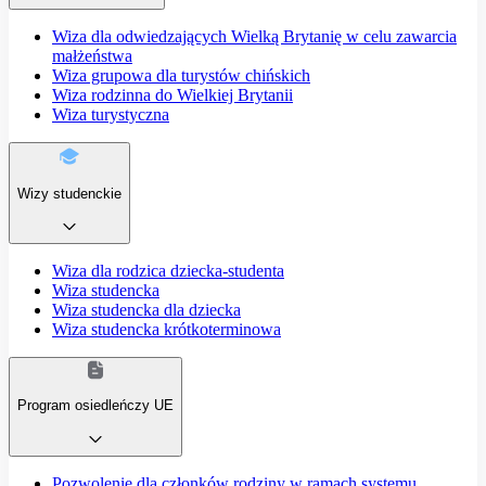
Wiza dla odwiedzających Wielką Brytanię w celu zawarcia
małżeństwa
Wiza grupowa dla turystów chińskich
Wiza rodzinna do Wielkiej Brytanii
Wiza turystyczna
Wizy studenckie
Wiza dla rodzica dziecka-studenta
Wiza studencka
Wiza studencka dla dziecka
Wiza studencka krótkoterminowa
Program osiedleńczy UE
Pozwolenie dla członków rodziny w ramach systemu