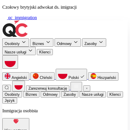
Czołowy brytyjski adwokat ds. imigracji
qc_immigration
Osobisty
Biznes
Odmowy
Zasoby
Nasze usługi
Klienci
Angielski
Chiński
Polski
Hiszpański
Zarezerwuj konsultację
Osobisty
Biznes
Odmowy
Zasoby
Nasze usługi
Klienci
Język
Inmigracja osobista