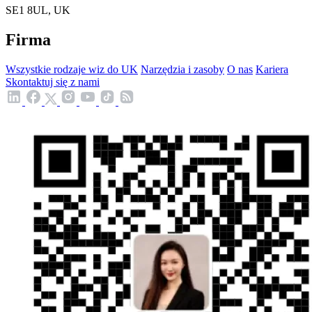
SE1 8UL, UK
Firma
Wszystkie rodzaje wiz do UK
Narzędzia i zasoby
O nas
Kariera
Skontaktuj się z nami