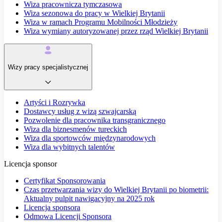
Wiza pracownicza tymczasowa
Wiza sezonowa do pracy w Wielkiej Brytanii
Wiza w ramach Programu Mobilności Młodzieży
Wiza wymiany autoryzowanej przez rząd Wielkiej Brytanii
Wizy pracy specjalistycznej
Artyści i Rozrywka
Dostawcy usług z wizą szwajcarską
Pozwolenie dla pracownika transgranicznego
Wiza dla biznesmenów tureckich
Wiza dla sportowców międzynarodowych
Wiza dla wybitnych talentów
Licencja sponsor
Certyfikat Sponsorowania
Czas przetwarzania wizy do Wielkiej Brytanii po biometrii:
Aktualny pulpit nawigacyjny na 2025 rok
Licencja sponsora
Odmowa Licencji Sponsora