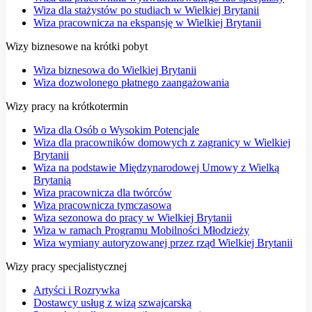
Wiza dla stażystów po studiach w Wielkiej Brytanii
Wiza pracownicza na ekspansję w Wielkiej Brytanii
Wizy biznesowe na krótki pobyt
Wiza biznesowa do Wielkiej Brytanii
Wiza dozwolonego płatnego zaangażowania
Wizy pracy na krótkotermin
Wiza dla Osób o Wysokim Potencjale
Wiza dla pracowników domowych z zagranicy w Wielkiej
Brytanii
Wiza na podstawie Międzynarodowej Umowy z Wielką
Brytanią
Wiza pracownicza dla twórców
Wiza pracownicza tymczasowa
Wiza sezonowa do pracy w Wielkiej Brytanii
Wiza w ramach Programu Mobilności Młodzieży
Wiza wymiany autoryzowanej przez rząd Wielkiej Brytanii
Wizy pracy specjalistycznej
Artyści i Rozrywka
Dostawcy usług z wizą szwajcarską