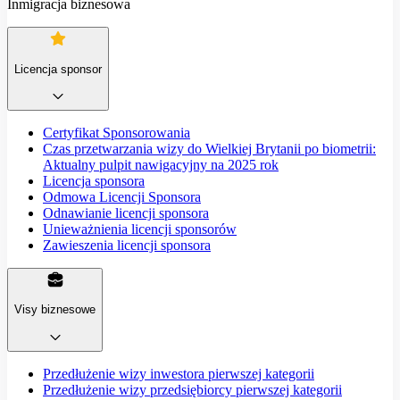
Inmigracja biznesowa
Licencja sponsor
Certyfikat Sponsorowania
Czas przetwarzania wizy do Wielkiej Brytanii po biometrii:
Aktualny pulpit nawigacyjny na 2025 rok
Licencja sponsora
Odmowa Licencji Sponsora
Odnawianie licencji sponsora
Unieważnienia licencji sponsorów
Zawieszenia licencji sponsora
Visy biznesowe
Przedłużenie wizy inwestora pierwszej kategorii
Przedłużenie wizy przedsiębiorcy pierwszej kategorii