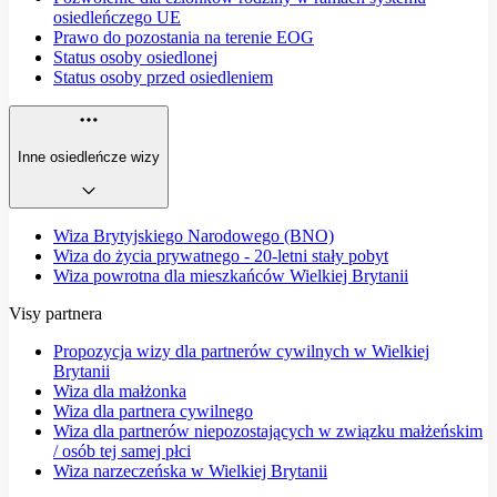
osiedleńczego UE
Prawo do pozostania na terenie EOG
Status osoby osiedlonej
Status osoby przed osiedleniem
Inne osiedleńcze wizy
Wiza Brytyjskiego Narodowego (BNO)
Wiza do życia prywatnego - 20-letni stały pobyt
Wiza powrotna dla mieszkańców Wielkiej Brytanii
Visy partnera
Propozycja wizy dla partnerów cywilnych w Wielkiej
Brytanii
Wiza dla małżonka
Wiza dla partnera cywilnego
Wiza dla partnerów niepozostających w związku małżeńskim
/ osób tej samej płci
Wiza narzeczeńska w Wielkiej Brytanii