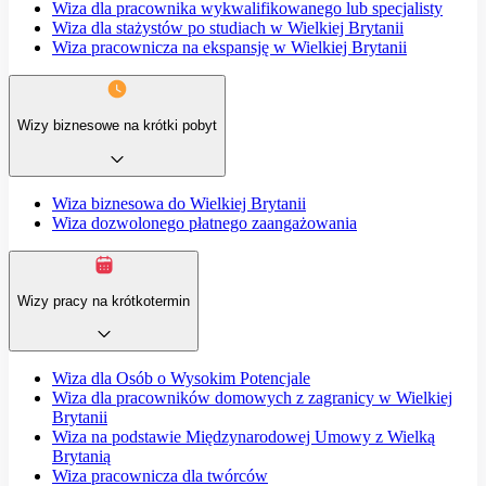
Wiza dla pracownika wykwalifikowanego lub specjalisty
Wiza dla stażystów po studiach w Wielkiej Brytanii
Wiza pracownicza na ekspansję w Wielkiej Brytanii
Wizy biznesowe na krótki pobyt
Wiza biznesowa do Wielkiej Brytanii
Wiza dozwolonego płatnego zaangażowania
Wizy pracy na krótkotermin
Wiza dla Osób o Wysokim Potencjale
Wiza dla pracowników domowych z zagranicy w Wielkiej
Brytanii
Wiza na podstawie Międzynarodowej Umowy z Wielką
Brytanią
Wiza pracownicza dla twórców