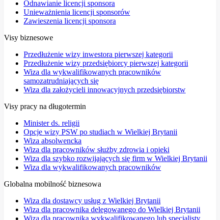
Odnawianie licencji sponsora
Unieważnienia licencji sponsorów
Zawieszenia licencji sponsora
Visy biznesowe
Przedłużenie wizy inwestora pierwszej kategorii
Przedłużenie wizy przedsiębiorcy pierwszej kategorii
Wiza dla wykwalifikowanych pracowników
samozatrudniających się
Wiza dla założycieli innowacyjnych przedsiębiorstw
Visy pracy na długotermin
Minister ds. religii
Opcje wizy PSW po studiach w Wielkiej Brytanii
Wiza absolwencka
Wiza dla pracowników służby zdrowia i opieki
Wiza dla szybko rozwijających się firm w Wielkiej Brytanii
Wiza dla wykwalifikowanych pracowników
Globalna mobilność biznesowa
Wiza dla dostawcy usług z Wielkiej Brytanii
Wiza dla pracownika delegowanego do Wielkiej Brytanii
Wiza dla pracownika wykwalifikowanego lub specjalisty