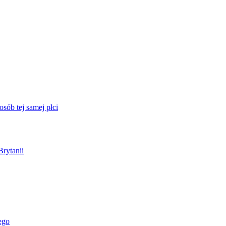
sób tej samej płci
Brytanii
ego