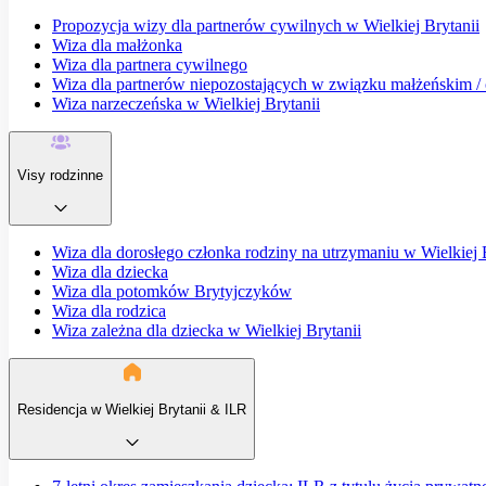
Propozycja wizy dla partnerów cywilnych w Wielkiej Brytanii
Wiza dla małżonka
Wiza dla partnera cywilnego
Wiza dla partnerów niepozostających w związku małżeńskim / o
Wiza narzeczeńska w Wielkiej Brytanii
Visy rodzinne
Wiza dla dorosłego członka rodziny na utrzymaniu w Wielkiej 
Wiza dla dziecka
Wiza dla potomków Brytyjczyków
Wiza dla rodzica
Wiza zależna dla dziecka w Wielkiej Brytanii
Residencja w Wielkiej Brytanii & ILR