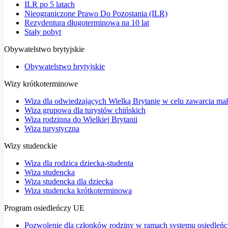
ILR po 5 latach
Nieograniczone Prawo Do Pozostania (ILR)
Rezydentura długoterminowa na 10 lat
Stały pobyt
Obywatelstwo brytyjskie
Obywatelstwo brytyjskie
Wizy krótkoterminowe
Wiza dla odwiedzających Wielką Brytanię w celu zawarcia ma
Wiza grupowa dla turystów chińskich
Wiza rodzinna do Wielkiej Brytanii
Wiza turystyczna
Wizy studenckie
Wiza dla rodzica dziecka-studenta
Wiza studencka
Wiza studencka dla dziecka
Wiza studencka krótkoterminowa
Program osiedleńczy UE
Pozwolenie dla członków rodziny w ramach systemu osiedleń