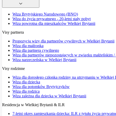
Wiza Brytyjskiego Narodowego (BNO)
Wiza do życia prywatnego - 20-letni stały pobyt
Wiza powrotna dla mieszkańców Wielkiej Brytanii
Visy partnera
Propozycja wizy dla partnerów cywilnych w Wielkiej Brytanii
Wiza dla małżonka
Wiza dla partnera cywilnego
Wiza dla partnerów niepozostających w związku małżeńskim / o
Wiza narzeczeńska w Wielkiej Brytanii
Visy rodzinne
Wiza dla dorosłego członka rodziny na utrzymaniu w Wielkiej 
Wiza dla dziecka
Wiza dla potomków Brytyjczyków
Wiza dla rodzica
Wiza zależna dla dziecka w Wielkiej Brytanii
Residencja w Wielkiej Brytanii & ILR
7-letni okres zamieszkania dziecka: ILR z tytułu życia prywatn