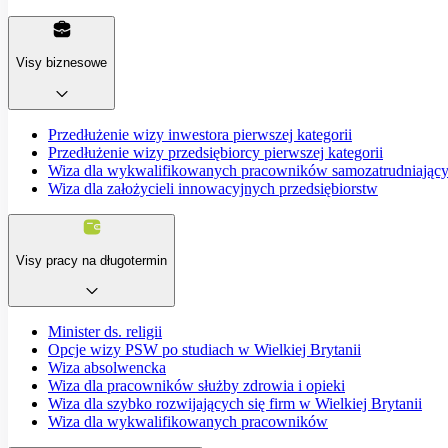
Visy biznesowe
Przedłużenie wizy inwestora pierwszej kategorii
Przedłużenie wizy przedsiębiorcy pierwszej kategorii
Wiza dla wykwalifikowanych pracowników samozatrudniający
Wiza dla założycieli innowacyjnych przedsiębiorstw
Visy pracy na długotermin
Minister ds. religii
Opcje wizy PSW po studiach w Wielkiej Brytanii
Wiza absolwencka
Wiza dla pracowników służby zdrowia i opieki
Wiza dla szybko rozwijających się firm w Wielkiej Brytanii
Wiza dla wykwalifikowanych pracowników