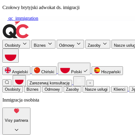
Czołowy brytyjski adwokat ds. imigracji
qc_immigration
Osobisty
Biznes
Odmowy
Zasoby
Nasze usłu
Angielski
Chiński
Polski
Hiszpański
Zarezerwuj konsultację
Osobisty
Biznes
Odmowy
Zasoby
Nasze usługi
Klienci
J
Inmigracja osobista
Visy partnera