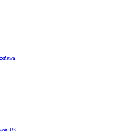
łżeństwa
czego UE