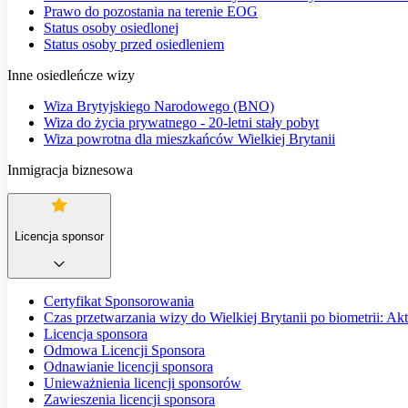
Prawo do pozostania na terenie EOG
Status osoby osiedlonej
Status osoby przed osiedleniem
Inne osiedleńcze wizy
Wiza Brytyjskiego Narodowego (BNO)
Wiza do życia prywatnego - 20-letni stały pobyt
Wiza powrotna dla mieszkańców Wielkiej Brytanii
Inmigracja biznesowa
Licencja sponsor
Certyfikat Sponsorowania
Czas przetwarzania wizy do Wielkiej Brytanii po biometrii: Ak
Licencja sponsora
Odmowa Licencji Sponsora
Odnawianie licencji sponsora
Unieważnienia licencji sponsorów
Zawieszenia licencji sponsora