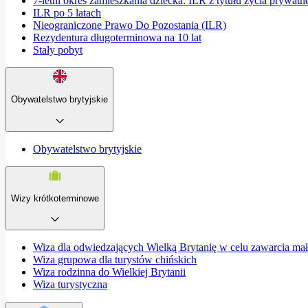
7-letni okres zamieszkania dziecka: ILR z tytułu życia prywatn
ILR po 5 latach
Nieograniczone Prawo Do Pozostania (ILR)
Rezydentura długoterminowa na 10 lat
Stały pobyt
Obywatelstwo brytyjskie
Obywatelstwo brytyjskie
Wizy krótkoterminowe
Wiza dla odwiedzających Wielką Brytanię w celu zawarcia ma
Wiza grupowa dla turystów chińskich
Wiza rodzinna do Wielkiej Brytanii
Wiza turystyczna