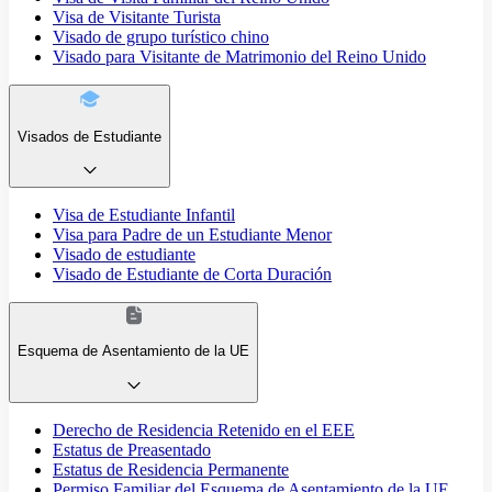
Visa de Visitante Turista
Visado de grupo turístico chino
Visado para Visitante de Matrimonio del Reino Unido
Visados de Estudiante
Visa de Estudiante Infantil
Visa para Padre de un Estudiante Menor
Visado de estudiante
Visado de Estudiante de Corta Duración
Esquema de Asentamiento de la UE
Derecho de Residencia Retenido en el EEE
Estatus de Preasentado
Estatus de Residencia Permanente
Permiso Familiar del Esquema de Asentamiento de la UE