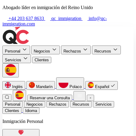
Abogado líder en inmigración del Reino Unido
+44 203 637 8633
qc_immigration
info@qc-
immigration.com
Personal
Negocios
Rechazos
Recursos
Servicios
Clientes
Inglés
Mandarín
Polaco
Español
Reservar una Consulta
Personal
Negocios
Rechazos
Recursos
Servicios
Clientes
Idioma
Inmigración Personal