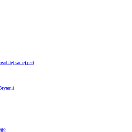
sób tej samej płci
Brytanii
ego