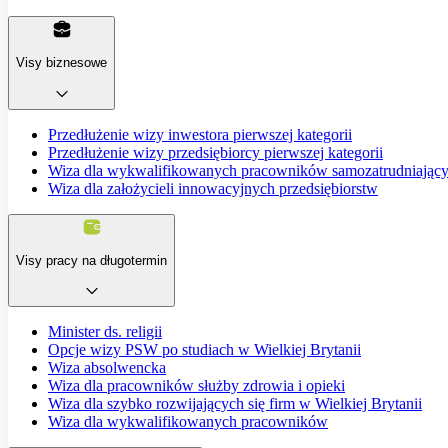
Visy biznesowe
Przedłużenie wizy inwestora pierwszej kategorii
Przedłużenie wizy przedsiębiorcy pierwszej kategorii
Wiza dla wykwalifikowanych pracowników samozatrudniający
Wiza dla założycieli innowacyjnych przedsiębiorstw
Visy pracy na długotermin
Minister ds. religii
Opcje wizy PSW po studiach w Wielkiej Brytanii
Wiza absolwencka
Wiza dla pracowników służby zdrowia i opieki
Wiza dla szybko rozwijających się firm w Wielkiej Brytanii
Wiza dla wykwalifikowanych pracowników