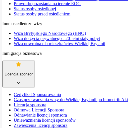
Prawo do pozostania na terenie EOG
Status osoby osiedlonej
Status osoby przed osiedleniem
Inne osiedleńcze wizy
Wiza Brytyjskiego Narodowego (BNO)
Wiza do życia prywatnego - 20-letni stały pobyt
Wiza powrotna dla mieszkańców Wielkiej Brytanii
Inmigracja biznesowa
Licencja sponsor
Certyfikat Sponsorowania
Czas przetwarzania wizy do Wielkiej Brytanii po biometrii: Ak
Licencja sponsora
Odmowa Licencji Sponsora
Odnawianie licencji sponsora
Unieważnienia licencji sponsorów
Zawieszenia licencji sponsora