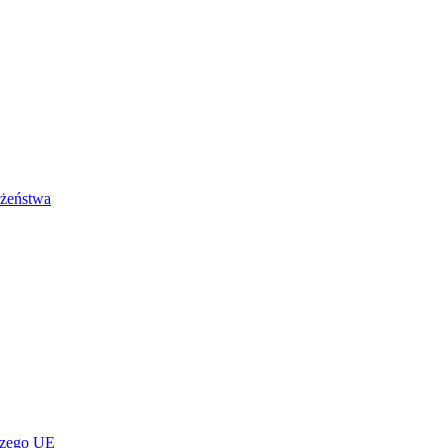
łżeństwa
czego UE