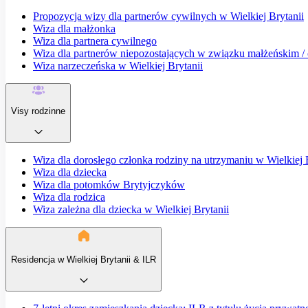
Propozycja wizy dla partnerów cywilnych w Wielkiej Brytanii
Wiza dla małżonka
Wiza dla partnera cywilnego
Wiza dla partnerów niepozostających w związku małżeńskim / o
Wiza narzeczeńska w Wielkiej Brytanii
Visy rodzinne
Wiza dla dorosłego członka rodziny na utrzymaniu w Wielkiej 
Wiza dla dziecka
Wiza dla potomków Brytyjczyków
Wiza dla rodzica
Wiza zależna dla dziecka w Wielkiej Brytanii
Residencja w Wielkiej Brytanii & ILR