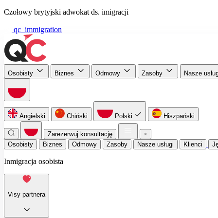
Czołowy brytyjski adwokat ds. imigracji
qc_immigration
Osobisty
Biznes
Odmowy
Zasoby
Nasze usłu
Angielski
Chiński
Polski
Hiszpański
Zarezerwuj konsultację
Osobisty
Biznes
Odmowy
Zasoby
Nasze usługi
Klienci
J
Inmigracja osobista
Visy partnera