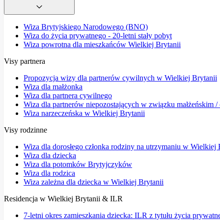
Wiza Brytyjskiego Narodowego (BNO)
Wiza do życia prywatnego - 20-letni stały pobyt
Wiza powrotna dla mieszkańców Wielkiej Brytanii
Visy partnera
Propozycja wizy dla partnerów cywilnych w Wielkiej Brytanii
Wiza dla małżonka
Wiza dla partnera cywilnego
Wiza dla partnerów niepozostających w związku małżeńskim / o
Wiza narzeczeńska w Wielkiej Brytanii
Visy rodzinne
Wiza dla dorosłego członka rodziny na utrzymaniu w Wielkiej 
Wiza dla dziecka
Wiza dla potomków Brytyjczyków
Wiza dla rodzica
Wiza zależna dla dziecka w Wielkiej Brytanii
Residencja w Wielkiej Brytanii & ILR
7-letni okres zamieszkania dziecka: ILR z tytułu życia prywatn