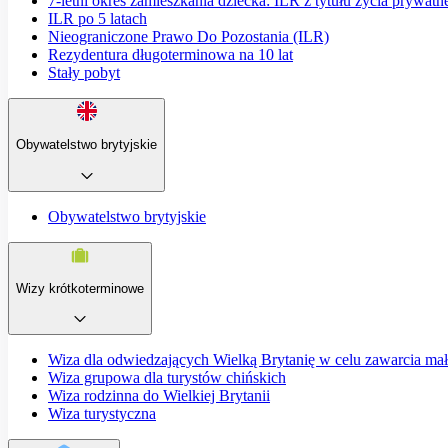
7-letni okres zamieszkania dziecka: ILR z tytułu życia prywatn
ILR po 5 latach
Nieograniczone Prawo Do Pozostania (ILR)
Rezydentura długoterminowa na 10 lat
Stały pobyt
Obywatelstwo brytyjskie
Obywatelstwo brytyjskie
Wizy krótkoterminowe
Wiza dla odwiedzających Wielką Brytanię w celu zawarcia ma
Wiza grupowa dla turystów chińskich
Wiza rodzinna do Wielkiej Brytanii
Wiza turystyczna