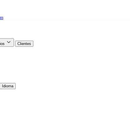
om
cios
Clientes
Idioma