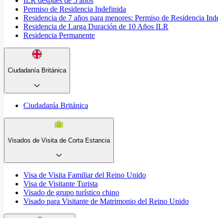
ILR después de 5 años
Permiso de Residencia Indefinida
Residencia de 7 años para menores: Permiso de Residencia Ind
Residencia de Larga Duración de 10 Años ILR
Residencia Permanente
Ciudadanía Británica
Ciudadanía Británica
Visados de Visita de Corta Estancia
Visa de Visita Familiar del Reino Unido
Visa de Visitante Turista
Visado de grupo turístico chino
Visado para Visitante de Matrimonio del Reino Unido