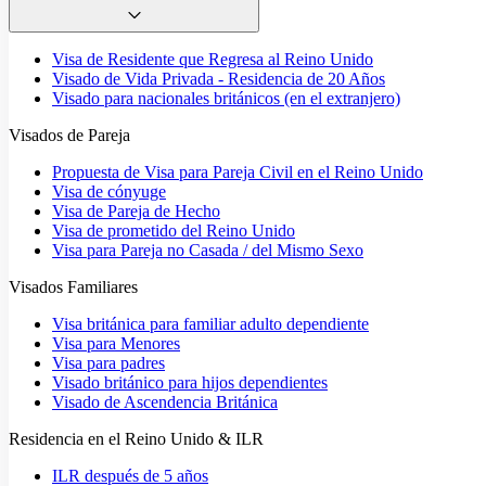
Visa de Residente que Regresa al Reino Unido
Visado de Vida Privada - Residencia de 20 Años
Visado para nacionales británicos (en el extranjero)
Visados de Pareja
Propuesta de Visa para Pareja Civil en el Reino Unido
Visa de cónyuge
Visa de Pareja de Hecho
Visa de prometido del Reino Unido
Visa para Pareja no Casada / del Mismo Sexo
Visados Familiares
Visa británica para familiar adulto dependiente
Visa para Menores
Visa para padres
Visado británico para hijos dependientes
Visado de Ascendencia Británica
Residencia en el Reino Unido & ILR
ILR después de 5 años