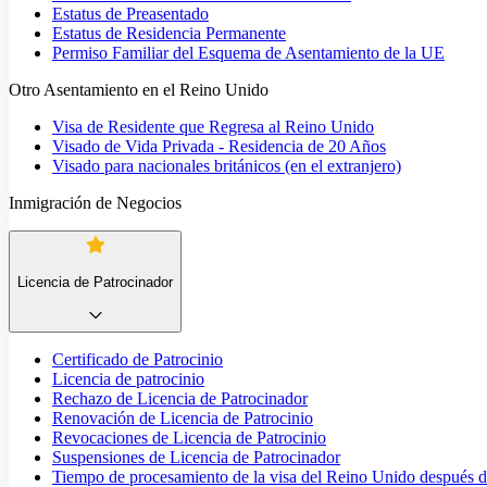
Estatus de Preasentado
Estatus de Residencia Permanente
Permiso Familiar del Esquema de Asentamiento de la UE
Otro Asentamiento en el Reino Unido
Visa de Residente que Regresa al Reino Unido
Visado de Vida Privada - Residencia de 20 Años
Visado para nacionales británicos (en el extranjero)
Inmigración de Negocios
Licencia de Patrocinador
Certificado de Patrocinio
Licencia de patrocinio
Rechazo de Licencia de Patrocinador
Renovación de Licencia de Patrocinio
Revocaciones de Licencia de Patrocinio
Suspensiones de Licencia de Patrocinador
Tiempo de procesamiento de la visa del Reino Unido después de