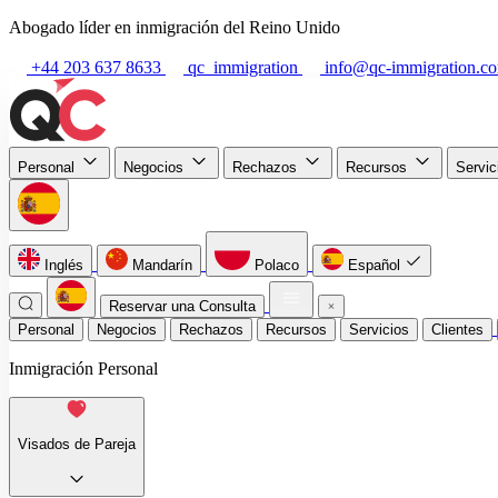
Abogado líder en inmigración del Reino Unido
+44 203 637 8633
qc_immigration
info@qc-immigration.c
Personal
Negocios
Rechazos
Recursos
Servi
Inglés
Mandarín
Polaco
Español
Reservar una Consulta
Personal
Negocios
Rechazos
Recursos
Servicios
Clientes
Inmigración Personal
Visados de Pareja