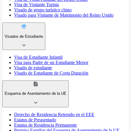
Visa de Visitante Turista
Visado de grupo turístico chino
Visado para Visitante de Matrimonio del Reino Unido
Visados de Estudiante
Visa de Estudiante Infantil
Visa para Padre de un Estudiante Menor
Visado de estudiante
Visado de Estudiante de Corta Duración
Esquema de Asentamiento de la UE
Derecho de Residencia Retenido en el EEE
Estatus de Preasentado
Estatus de Residencia Permanente
Permiso Familiar del Esquema de Asentamiento de la UE