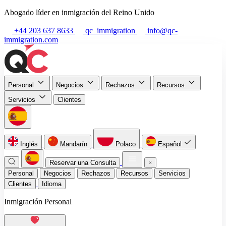
Abogado líder en inmigración del Reino Unido
+44 203 637 8633
qc_immigration
info@qc-
immigration.com
Personal
Negocios
Rechazos
Recursos
Servicios
Clientes
Inglés
Mandarín
Polaco
Español
Reservar una Consulta
Personal
Negocios
Rechazos
Recursos
Servicios
Clientes
Idioma
Inmigración Personal