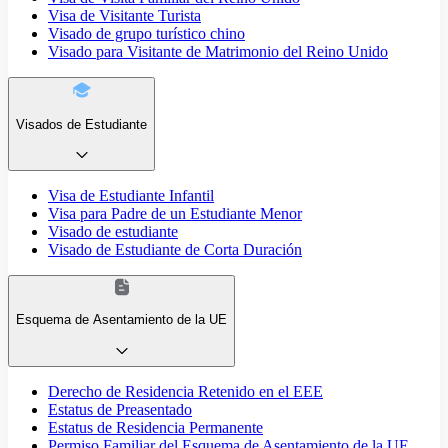
Visa de Visitante Turista
Visado de grupo turístico chino
Visado para Visitante de Matrimonio del Reino Unido
Visados de Estudiante
Visa de Estudiante Infantil
Visa para Padre de un Estudiante Menor
Visado de estudiante
Visado de Estudiante de Corta Duración
Esquema de Asentamiento de la UE
Derecho de Residencia Retenido en el EEE
Estatus de Preasentado
Estatus de Residencia Permanente
Permiso Familiar del Esquema de Asentamiento de la UE