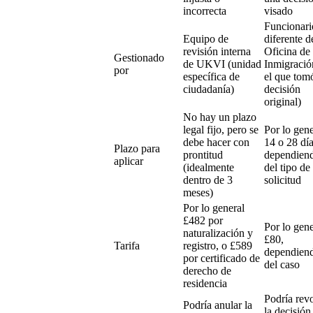
incorrecta
visado
Funcionari
Equipo de
diferente d
revisión interna
Oficina de
Gestionado
de UKVI (unidad
Inmigració
por
específica de
el que tomó
ciudadanía)
decisión
original)
No hay un plazo
legal fijo, pero se
Por lo gene
debe hacer con
14 o 28 día
Plazo para
prontitud
dependien
aplicar
(idealmente
del tipo de
dentro de 3
solicitud
meses)
Por lo general
£482 por
Por lo gene
naturalización y
£80,
Tarifa
registro, o £589
dependien
por certificado de
del caso
derecho de
residencia
Podría rev
Podría anular la
la decisión