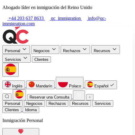
Abogado líder en inmigración del Reino Unido
+44 203 637 8633
qc_immigration
info@qc-
immigration.com
Personal
Negocios
Rechazos
Recursos
Servicios
Clientes
Inglés
Mandarín
Polaco
Español
Reservar una Consulta
Personal
Negocios
Rechazos
Recursos
Servicios
Clientes
Idioma
Inmigración Personal