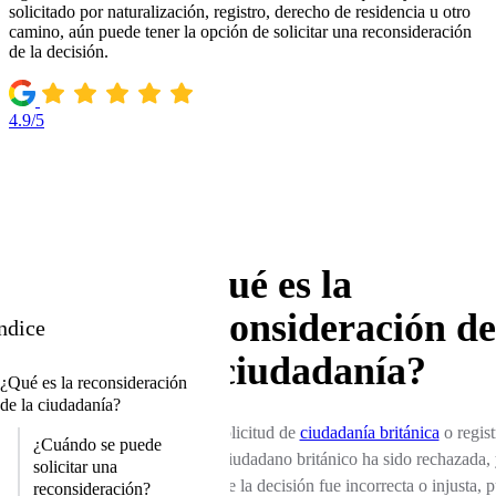
solicitado por naturalización, registro, derecho de residencia u otro
camino, aún puede tener la opción de solicitar una reconsideración
de la decisión.
4.9/5
¿Qué es la
reconsideración de
ndice
la ciudadanía?
¿Qué es la reconsideración
de la ciudadanía?
Si su solicitud de
ciudadanía británica
o regist
¿Cuándo se puede
como ciudadano británico ha sido rechazada, 
solicitar una
cree que la decisión fue incorrecta o injusta, 
reconsideración?