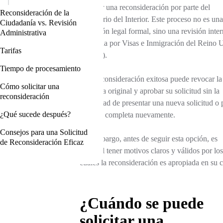
solicitar una reconsideración por parte del
Reconsideración de la
Ministerio del Interior. Este proceso no es una
Ciudadanía vs. Revisión
apelación legal formal, sino una revisión inte
Administrativa
realizada por Visas e Inmigración del Reino 
Tarifas
(UKVI).
Tiempo de procesamiento
Una reconsideración exitosa puede revocar la
Cómo solicitar una
negativa original y aprobar su solicitud sin la
reconsideración
necesidad de presentar una nueva solicitud o 
¿Qué sucede después?
la tarifa completa nuevamente.
Consejos para una Solicitud
Sin embargo, antes de seguir esta opción, es
de Reconsideración Eficaz
esencial tener motivos claros y válidos por los
cuales la reconsideración es apropiada en su c
¿Cuándo se puede
solicitar una