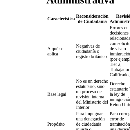
Administrativa
Reconsideración
Revisi
Característica
de Ciudadanía
Administr
Errores en
decisiones
relacionad
con solicit
Negativas de
A qué se
de visa o
ciudadanía o
aplica
inmigració
registro británico
(por ejemp
Tier 2,
Trabajador
Calificado,
No es un derecho
Derecho
estatutario, sino
estatutario
un proceso de
Base legal
la ley de
revisión interna
inmigració
del Ministerio del
Reino Uni
Interior
Para impugnar
Para correg
una denegación
error de
Propósito
de ciudadanía
tramitación
injusta o
una decisi