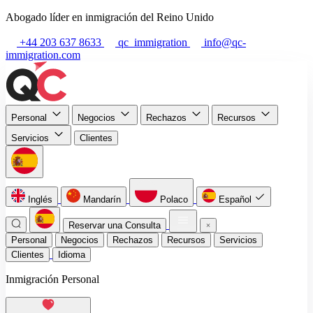
Abogado líder en inmigración del Reino Unido
+44 203 637 8633
qc_immigration
info@qc-
immigration.com
Personal
Negocios
Rechazos
Recursos
Servicios
Clientes
Inglés
Mandarín
Polaco
Español
Reservar una Consulta
Personal
Negocios
Rechazos
Recursos
Servicios
Clientes
Idioma
Inmigración Personal