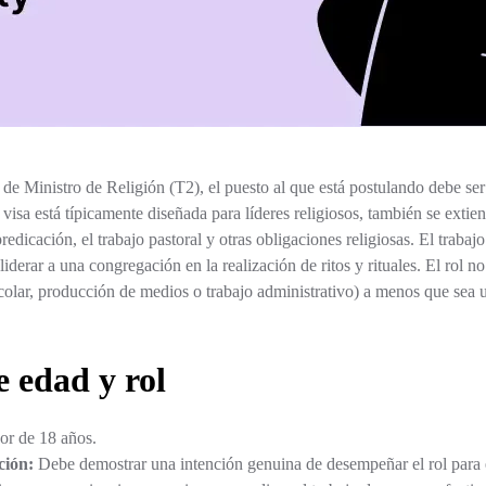
 de Ministro de Religión (T2), el puesto al que está postulando debe ser
visa está típicamente diseñada para líderes religiosos, también se extie
edicación, el trabajo pastoral y otras obligaciones religiosas. El traba
iderar a una congregación en la realización de ritos y rituales. El rol 
olar, producción de medios o trabajo administrativo) a menos que sea un
e edad y rol
r de 18 años.
ción:
Debe demostrar una intención genuina de desempeñar el rol para e