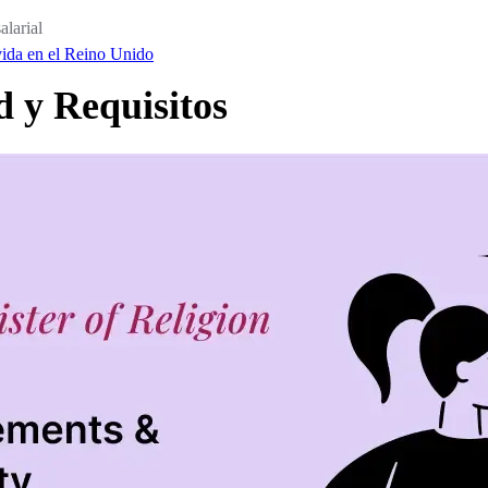
alarial
vida en el Reino Unido
d y Requisitos