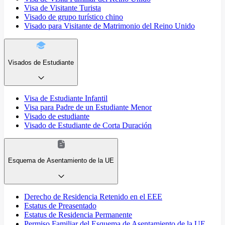
Visa de Visitante Turista
Visado de grupo turístico chino
Visado para Visitante de Matrimonio del Reino Unido
Visados de Estudiante
Visa de Estudiante Infantil
Visa para Padre de un Estudiante Menor
Visado de estudiante
Visado de Estudiante de Corta Duración
Esquema de Asentamiento de la UE
Derecho de Residencia Retenido en el EEE
Estatus de Preasentado
Estatus de Residencia Permanente
Permiso Familiar del Esquema de Asentamiento de la UE