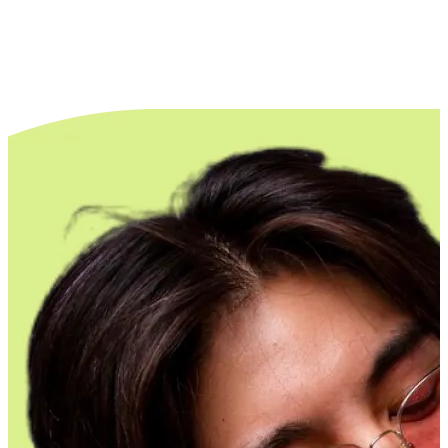
de Verificación de
 de Visa del Reino Unido
llos que completan la solicitud por su
ean evitar errores y maximizar la
 presentación. Antes de enviarla, haga
 de inmigración regulado la revise
u precisión y obtener una garantía
rificación de Compra