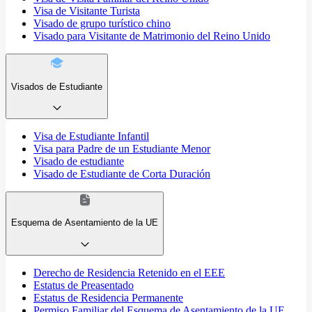
Visa de Visitante Turista
Visado de grupo turístico chino
Visado para Visitante de Matrimonio del Reino Unido
Visados de Estudiante
Visa de Estudiante Infantil
Visa para Padre de un Estudiante Menor
Visado de estudiante
Visado de Estudiante de Corta Duración
Esquema de Asentamiento de la UE
Derecho de Residencia Retenido en el EEE
Estatus de Preasentado
Estatus de Residencia Permanente
Permiso Familiar del Esquema de Asentamiento de la UE