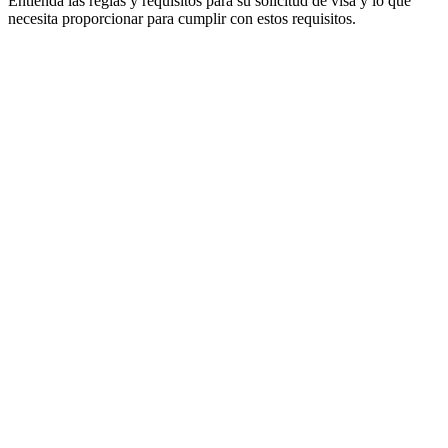
Entienda las reglas y requisitos para su solicitud de visa y lo que
necesita proporcionar para cumplir con estos requisitos.