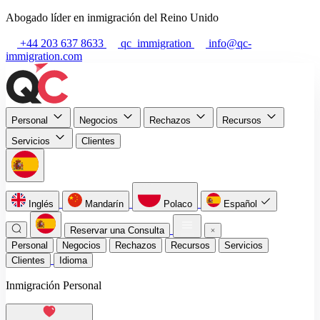
Abogado líder en inmigración del Reino Unido
+44 203 637 8633
qc_immigration
info@qc-
immigration.com
Personal
Negocios
Rechazos
Recursos
Servicios
Clientes
Inglés
Mandarín
Polaco
Español
Reservar una Consulta
Personal
Negocios
Rechazos
Recursos
Servicios
Clientes
Idioma
Inmigración Personal