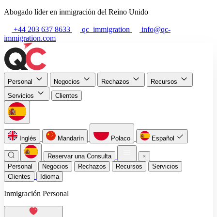
Abogado líder en inmigración del Reino Unido
+44 203 637 8633
qc_immigration
info@qc-
immigration.com
Personal
Negocios
Rechazos
Recursos
Servicios
Clientes
Inglés
Mandarín
Polaco
Español
Reservar una Consulta
Personal
Negocios
Rechazos
Recursos
Servicios
Clientes
Idioma
Inmigración Personal