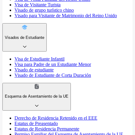
Visa de Visitante Turista
Visado de grupo turístico chino
Visado para Visitante de Matrimonio del Reino Unido
Visados de Estudiante
Visa de Estudiante Infantil
Visa para Padre de un Estudiante Menor
Visado de estudiante
Visado de Estudiante de Corta Duración
Esquema de Asentamiento de la UE
Derecho de Residencia Retenido en el EEE
Estatus de Preasentado
Estatus de Residencia Permanente
Permiso Familiar del Esquema de Asentamiento de la UE