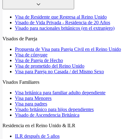
Visa de Residente que Regresa al Reino Unido
Visado de Vida Privada - Residencia de 20 Años
Visado para nacionales británicos (en el extranjero)
Visados de Pareja
Propuesta de Visa para Pareja Civil en el Reino Unido
Visa de cónyuge
Visa de Pareja de Hecho
Visa de prometido del Reino Unido
Visa para Pareja no Casada / del Mismo Sexo
Visados Familiares
Visa británica para familiar adulto dependiente
Visa para Menores
Visa para padres
Visado británico para hijos dependientes
Visado de Ascendencia Británica
Residencia en el Reino Unido & ILR
ILR después de 5 años