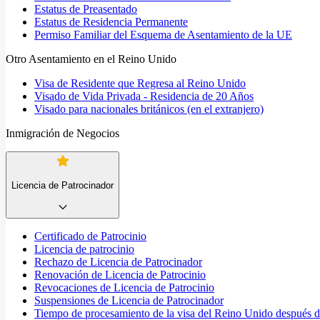
Estatus de Preasentado
Estatus de Residencia Permanente
Permiso Familiar del Esquema de Asentamiento de la UE
Otro Asentamiento en el Reino Unido
Visa de Residente que Regresa al Reino Unido
Visado de Vida Privada - Residencia de 20 Años
Visado para nacionales británicos (en el extranjero)
Inmigración de Negocios
Licencia de Patrocinador
Certificado de Patrocinio
Licencia de patrocinio
Rechazo de Licencia de Patrocinador
Renovación de Licencia de Patrocinio
Revocaciones de Licencia de Patrocinio
Suspensiones de Licencia de Patrocinador
Tiempo de procesamiento de la visa del Reino Unido después de