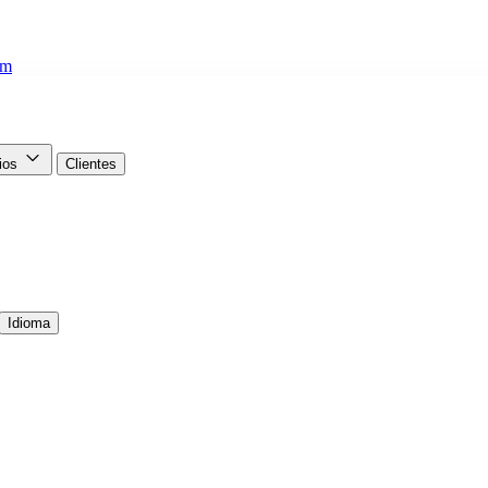
om
cios
Clientes
Idioma