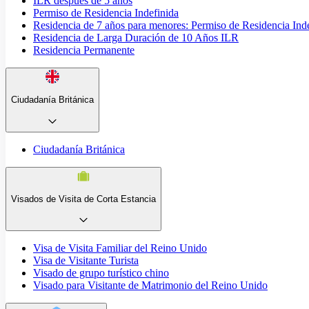
ILR después de 5 años
Permiso de Residencia Indefinida
Residencia de 7 años para menores: Permiso de Residencia Ind
Residencia de Larga Duración de 10 Años ILR
Residencia Permanente
Ciudadanía Británica
Ciudadanía Británica
Visados de Visita de Corta Estancia
Visa de Visita Familiar del Reino Unido
Visa de Visitante Turista
Visado de grupo turístico chino
Visado para Visitante de Matrimonio del Reino Unido