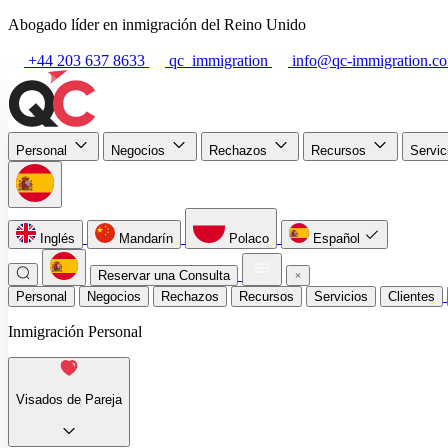
Abogado líder en inmigración del Reino Unido
+44 203 637 8633
qc_immigration
info@qc-immigration.c
Personal
Negocios
Rechazos
Recursos
Servi
Inglés
Mandarín
Polaco
Español
Reservar una Consulta
Personal
Negocios
Rechazos
Recursos
Servicios
Clientes
Inmigración Personal
Visados de Pareja