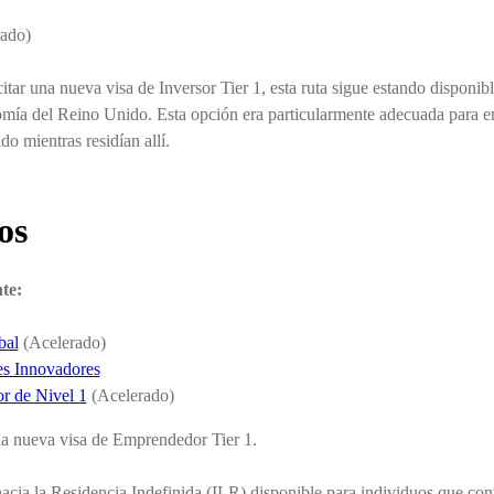
rado)
tar una nueva visa de Inversor Tier 1, esta ruta sigue estando disponibl
mía del Reino Unido. Esta opción era particularmente adecuada para em
o mientras residían allí.
os
te:
bal
(Acelerado)
es Innovadores
r de Nivel 1
(Acelerado)
na nueva visa de Emprendedor Tier 1.
hacia la Residencia Indefinida (ILR) disponible para individuos que co