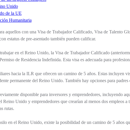
ino Unido
ado de la UE
cción Humanitaria
para aquellos con una Visa de Trabajador Calificado, Visa de Talento 
con estatus de pre-asentado también pueden calificar.
trabajar en el Reino Unido, la Visa de Trabajador Calificado (anterio
Permiso de Residencia Indefinida. Esta visa es adecuada para profesiona
liares hacia la ILR que ofrecen un camino de 5 años. Estas incluyen vi
dente permanente del Reino Unido. También hay opciones para padres e
reviamente disponible para inversores y emprendedores, incluyendo aque
el Reino Unido y emprendedores que crearían al menos dos empleos a ti
as rutas.
silo en el Reino Unido, existe la posibilidad de un camino de 5 años 