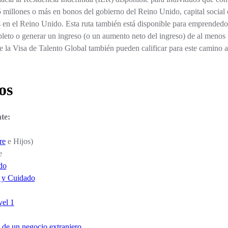
5 millones o más en bonos del gobierno del Reino Unido, capital social 
 en el Reino Unido. Esta ruta también está disponible para emprendedo
leto o generar un ingreso (o un aumento neto del ingreso) de al menos 
de la Visa de Talento Global también pueden calificar para este camino a
os
te:
re
e Hijos)
e
do
d y Cuidado
el 1
 de un negocio extranjero