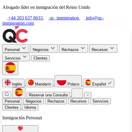
Abogado líder en inmigración del Reino Unido
+44 203 637 8633
qc_immigration
info@qc-
immigration.com
Personal
Negocios
Rechazos
Recursos
Servicios
Clientes
Inglés
Mandarín
Polaco
Español
Reservar una Consulta
Personal
Negocios
Rechazos
Recursos
Servicios
Clientes
Idioma
Inmigración Personal