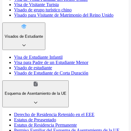
Visa de Visitante Turista
Visado de grupo turístico chino
Visado para Visitante de Matrimonio del Reino Unido
Visados de Estudiante
Visa de Estudiante Infantil
Visa para Padre de un Estudiante Menor
Visado de estudiante
Visado de Estudiante de Corta Duración
Esquema de Asentamiento de la UE
Derecho de Residencia Retenido en el EEE
Estatus de Preasentado
Estatus de Residencia Permanente
Permiso Familiar del Esquema de Asentamiento de la UE