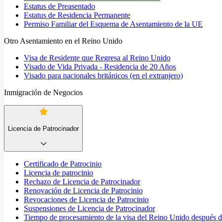
Estatus de Preasentado
Estatus de Residencia Permanente
Permiso Familiar del Esquema de Asentamiento de la UE
Otro Asentamiento en el Reino Unido
Visa de Residente que Regresa al Reino Unido
Visado de Vida Privada - Residencia de 20 Años
Visado para nacionales británicos (en el extranjero)
Inmigración de Negocios
Licencia de Patrocinador
Certificado de Patrocinio
Licencia de patrocinio
Rechazo de Licencia de Patrocinador
Renovación de Licencia de Patrocinio
Revocaciones de Licencia de Patrocinio
Suspensiones de Licencia de Patrocinador
Tiempo de procesamiento de la visa del Reino Unido después de