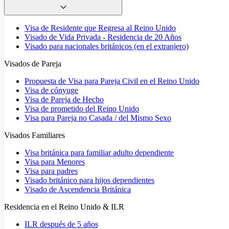
Visa de Residente que Regresa al Reino Unido
Visado de Vida Privada - Residencia de 20 Años
Visado para nacionales británicos (en el extranjero)
Visados de Pareja
Propuesta de Visa para Pareja Civil en el Reino Unido
Visa de cónyuge
Visa de Pareja de Hecho
Visa de prometido del Reino Unido
Visa para Pareja no Casada / del Mismo Sexo
Visados Familiares
Visa británica para familiar adulto dependiente
Visa para Menores
Visa para padres
Visado británico para hijos dependientes
Visado de Ascendencia Británica
Residencia en el Reino Unido & ILR
ILR después de 5 años