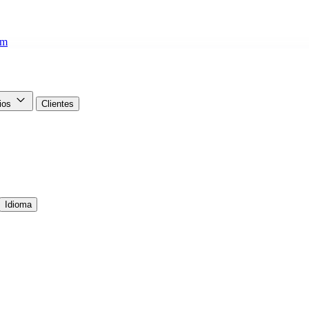
om
cios
Clientes
Idioma