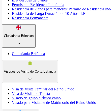
ILR después de 5 años
Permiso de Residencia Indefinida
Residencia de 7 años para menores: Permiso de Residencia Ind
Residencia de Larga Duración de 10 Años ILR
Residencia Permanente
Ciudadanía Británica
Ciudadanía Británica
Visados de Visita de Corta Estancia
Visa de Visita Familiar del Reino Unido
Visa de Visitante Turista
Visado de grupo turístico chino
Visado para Visitante de Matrimonio del Reino Unido