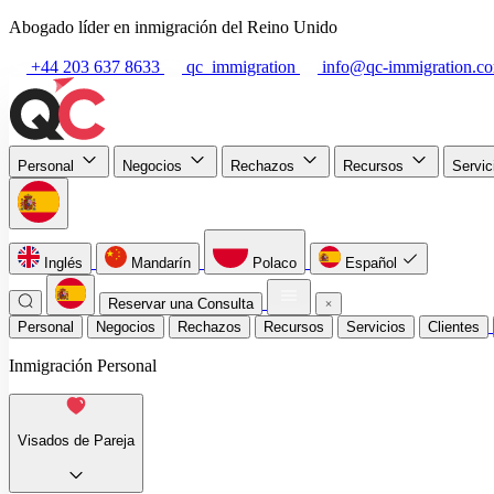
Abogado líder en inmigración del Reino Unido
+44 203 637 8633
qc_immigration
info@qc-immigration.c
Personal
Negocios
Rechazos
Recursos
Servi
Inglés
Mandarín
Polaco
Español
Reservar una Consulta
Personal
Negocios
Rechazos
Recursos
Servicios
Clientes
Inmigración Personal
Visados de Pareja