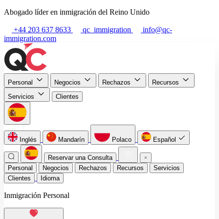
Abogado líder en inmigración del Reino Unido
+44 203 637 8633
qc_immigration
info@qc-
immigration.com
Personal
Negocios
Rechazos
Recursos
Servicios
Clientes
Inglés
Mandarín
Polaco
Español
Reservar una Consulta
Personal
Negocios
Rechazos
Recursos
Servicios
Clientes
Idioma
Inmigración Personal