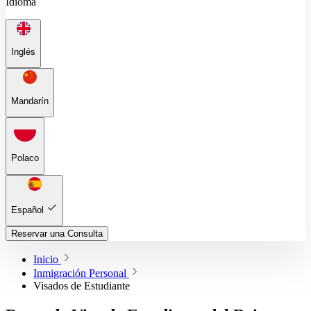
Idioma
Inglés
Mandarín
Polaco
Español
Reservar una Consulta
Inicio
Inmigración Personal
Visados de Estudiante