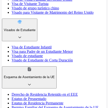
Visa de Visitante Turista
Visado de grupo turístico chino
Visado para Visitante de Matrimonio del Reino Unido
Visados de Estudiante
Visa de Estudiante Infantil
Visa para Padre de un Estudiante Menor
Visado de estudiante
Visado de Estudiante de Corta Duración
Esquema de Asentamiento de la UE
Derecho de Residencia Retenido en el EEE
Estatus de Preasentado
Estatus de Residencia Permanente
Permiso Familiar del Esquema de Asentamiento de la UE