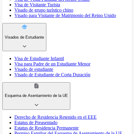
Visa de Visitante Turista
Visado de grupo turístico chino
Visado para Visitante de Matrimonio del Reino Unido
Visados de Estudiante
Visa de Estudiante Infantil
Visa para Padre de un Estudiante Menor
Visado de estudiante
Visado de Estudiante de Corta Duración
Esquema de Asentamiento de la UE
Derecho de Residencia Retenido en el EEE
Estatus de Preasentado
Estatus de Residencia Permanente
Permiso Familiar del Esquema de Asentamiento de la UE