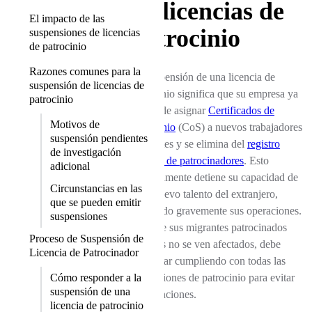
de licencias de
El impacto de las
patrocinio
suspensiones de licencias
de patrocinio
Razones comunes para la
La suspensión de una licencia de
suspensión de licencias de
patrocinio significa que su empresa ya
patrocinio
no puede asignar
Certificados de
Motivos de
Patrocinio
(CoS) a nuevos trabajadores
suspensión pendientes
migrantes y se elimina del
registro
de investigación
público de patrocinadores
. Esto
adicional
efectivamente detiene su capacidad de
Circunstancias en las
traer nuevo talento del extranjero,
que se pueden emitir
afectando gravemente sus operaciones.
suspensiones
Aunque sus migrantes patrocinados
Proceso de Suspensión de
actuales no se ven afectados, debe
Licencia de Patrocinador
continuar cumpliendo con todas las
Cómo responder a la
obligaciones de patrocinio para evitar
suspensión de una
más sanciones.
licencia de patrocinio