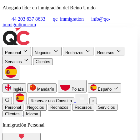
Abogado líder en inmigración del Reino Unido
+44 203 637 8633
qc_immigration
info@qc-
immigration.com
Personal
Negocios
Rechazos
Recursos
Servicios
Clientes
Inglés
Mandarín
Polaco
Español
Reservar una Consulta
Personal
Negocios
Rechazos
Recursos
Servicios
Clientes
Idioma
Inmigración Personal