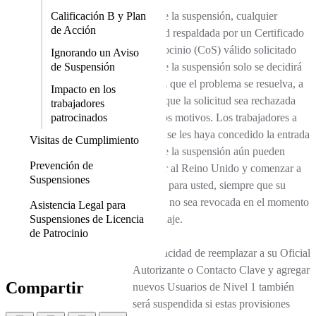
Calificación B y Plan
Durante la suspensión, cualquier
de Acción
solicitud respaldada por un Certificado
de Patrocinio (CoS) válido solicitado
Ignorando un Aviso
de Suspensión
antes de la suspensión solo se decidirá
una vez que el problema se resuelva, a
Impacto en los
menos que la solicitud sea rechazada
trabajadores
patrocinados
por otros motivos. Los trabajadores a
los que se les haya concedido la entrada
Visitas de Cumplimiento
antes de la suspensión aún pueden
Prevención de
ingresar al Reino Unido y comenzar a
Suspensiones
trabajar para usted, siempre que su
licencia no sea revocada en el momento
Asistencia Legal para
Suspensiones de Licencia
de su viaje.
de Patrocinio
La capacidad de reemplazar a su Oficial
Autorizante o Contacto Clave y agregar
Compartir
nuevos Usuarios de Nivel 1 también
será suspendida si estas provisiones