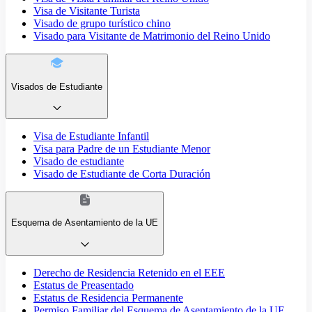
Visa de Visitante Turista
Visado de grupo turístico chino
Visado para Visitante de Matrimonio del Reino Unido
Visados de Estudiante
Visa de Estudiante Infantil
Visa para Padre de un Estudiante Menor
Visado de estudiante
Visado de Estudiante de Corta Duración
Esquema de Asentamiento de la UE
Derecho de Residencia Retenido en el EEE
Estatus de Preasentado
Estatus de Residencia Permanente
Permiso Familiar del Esquema de Asentamiento de la UE