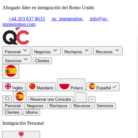
Abogado líder en inmigración del Reino Unido
+44 203 637 8633
qc_immigration
info@qc-
immigration.com
Personal
Negocios
Rechazos
Recursos
Servicios
Clientes
Inglés
Mandarín
Polaco
Español
Reservar una Consulta
Personal
Negocios
Rechazos
Recursos
Servicios
Clientes
Idioma
Inmigración Personal