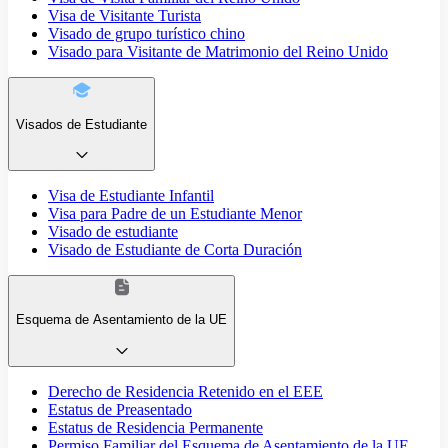
Visa de Visitante Turista
Visado de grupo turístico chino
Visado para Visitante de Matrimonio del Reino Unido
Visados de Estudiante
Visa de Estudiante Infantil
Visa para Padre de un Estudiante Menor
Visado de estudiante
Visado de Estudiante de Corta Duración
Esquema de Asentamiento de la UE
Derecho de Residencia Retenido en el EEE
Estatus de Preasentado
Estatus de Residencia Permanente
Permiso Familiar del Esquema de Asentamiento de la UE