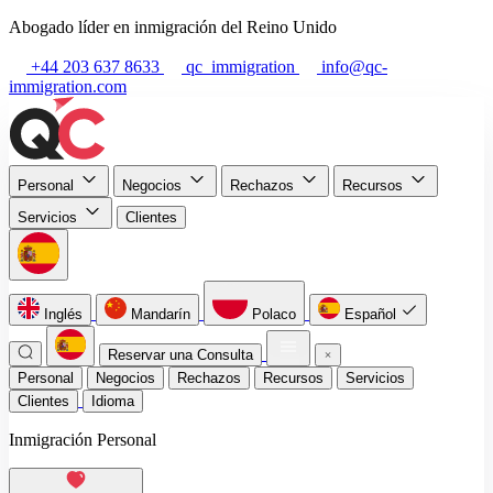
Abogado líder en inmigración del Reino Unido
+44 203 637 8633
qc_immigration
info@qc-
immigration.com
Personal
Negocios
Rechazos
Recursos
Servicios
Clientes
Inglés
Mandarín
Polaco
Español
Reservar una Consulta
Personal
Negocios
Rechazos
Recursos
Servicios
Clientes
Idioma
Inmigración Personal