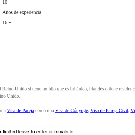
10 +
Años de experiencia
16 +
l Reino Unido si tiene un hijo que es británico, irlandés o tiene residen
eino Unido.
 una
Visa de Pareja
como una
Visa de Cónyuge
,
Visa de Pareja Civil
,
Vi