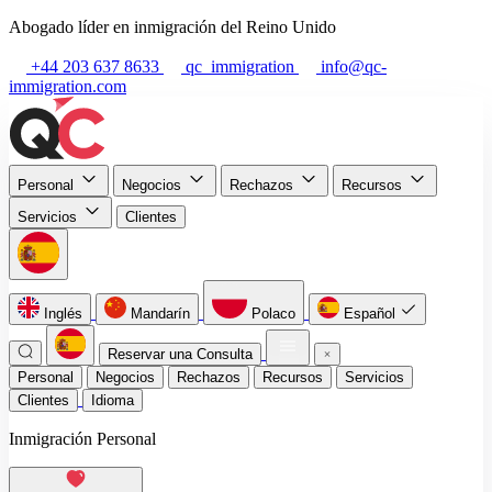
Abogado líder en inmigración del Reino Unido
+44 203 637 8633
qc_immigration
info@qc-
immigration.com
Personal
Negocios
Rechazos
Recursos
Servicios
Clientes
Inglés
Mandarín
Polaco
Español
Reservar una Consulta
Personal
Negocios
Rechazos
Recursos
Servicios
Clientes
Idioma
Inmigración Personal