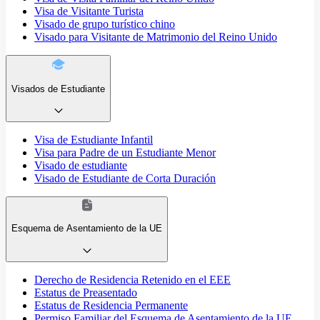
Visa de Visitante Turista
Visado de grupo turístico chino
Visado para Visitante de Matrimonio del Reino Unido
Visados de Estudiante
Visa de Estudiante Infantil
Visa para Padre de un Estudiante Menor
Visado de estudiante
Visado de Estudiante de Corta Duración
Esquema de Asentamiento de la UE
Derecho de Residencia Retenido en el EEE
Estatus de Preasentado
Estatus de Residencia Permanente
Permiso Familiar del Esquema de Asentamiento de la UE