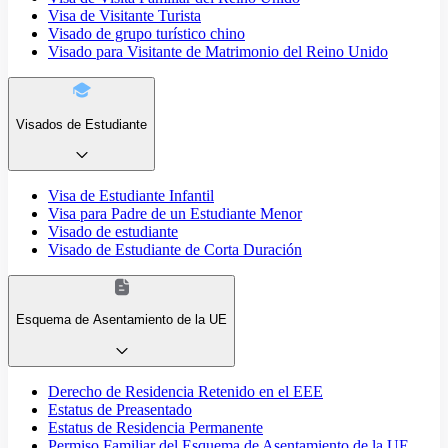
Visa de Visitante Turista
Visado de grupo turístico chino
Visado para Visitante de Matrimonio del Reino Unido
Visados de Estudiante
Visa de Estudiante Infantil
Visa para Padre de un Estudiante Menor
Visado de estudiante
Visado de Estudiante de Corta Duración
Esquema de Asentamiento de la UE
Derecho de Residencia Retenido en el EEE
Estatus de Preasentado
Estatus de Residencia Permanente
Permiso Familiar del Esquema de Asentamiento de la UE