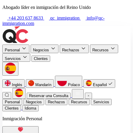
Abogado líder en inmigración del Reino Unido
+44 203 637 8633
qc_immigration
info@qc-
immigration.com
Personal
Negocios
Rechazos
Recursos
Servicios
Clientes
Inglés
Mandarín
Polaco
Español
Reservar una Consulta
Personal
Negocios
Rechazos
Recursos
Servicios
Clientes
Idioma
Inmigración Personal