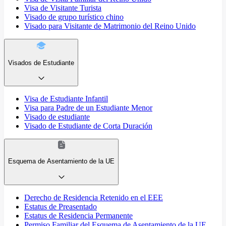
Visa de Visitante Turista
Visado de grupo turístico chino
Visado para Visitante de Matrimonio del Reino Unido
Visados de Estudiante
Visa de Estudiante Infantil
Visa para Padre de un Estudiante Menor
Visado de estudiante
Visado de Estudiante de Corta Duración
Esquema de Asentamiento de la UE
Derecho de Residencia Retenido en el EEE
Estatus de Preasentado
Estatus de Residencia Permanente
Permiso Familiar del Esquema de Asentamiento de la UE