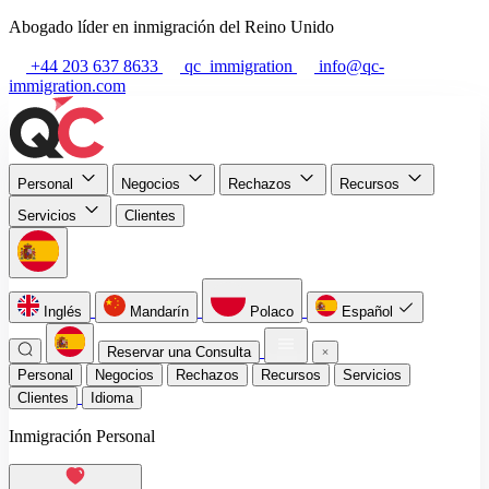
Abogado líder en inmigración del Reino Unido
+44 203 637 8633
qc_immigration
info@qc-
immigration.com
Personal
Negocios
Rechazos
Recursos
Servicios
Clientes
Inglés
Mandarín
Polaco
Español
Reservar una Consulta
Personal
Negocios
Rechazos
Recursos
Servicios
Clientes
Idioma
Inmigración Personal