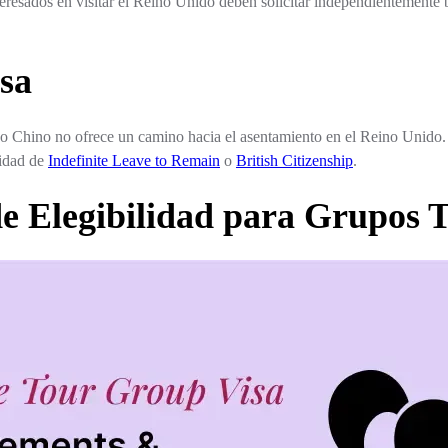
teresados en visitar el Reino Unido deben solicitar independientemente 
sa
o Chino no ofrece un camino hacia el asentamiento en el Reino Unido. 
lidad de
Indefinite Leave to Remain
o
British Citizenship
.
de Elegibilidad para Grupos T