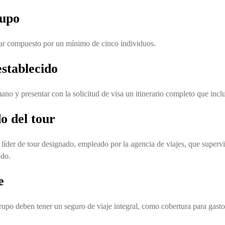
rupo
tar compuesto por un mínimo de cinco individuos.
establecido
no y presentar con la solicitud de visa un itinerario completo que inclu
o del tour
íder de tour designado, empleado por la agencia de viajes, que supervis
ido.
e
upo deben tener un seguro de viaje integral, como cobertura para gastos